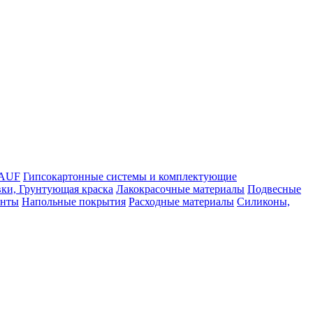
NAUF
Гипсокартонные системы и комплектующие
ки, Грунтующая краска
Лакокрасочные материалы
Подвесные
енты
Напольные покрытия
Расходные материалы
Силиконы,