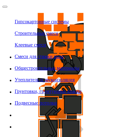
Гипсокартонные системы
Строительные смеси
Клеевые смеси
Смеси для стяжки пола
Общестроительные материалы
Утеплитель и звукоизоляция
Грунтовки, грунтующие краски
Подвесные потолки