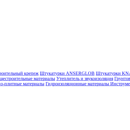
роительный крепеж
Штукатурки ANSERGLOB
Штукатурки K
щестроительные материалы
Утеплитель и звукоизоляция
Грунтов
но-плитные материалы
Гидроизоляционные материалы
Инструм