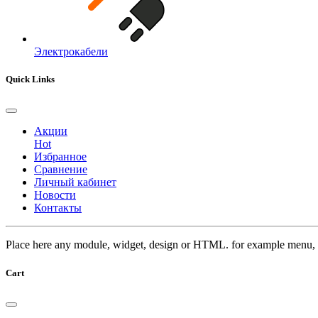
Электрокабели
Quick Links
Акции
Hot
Избранное
Сравнение
Личный кабинет
Новости
Контакты
Place here any module, widget, design or HTML. for example menu, 
Cart