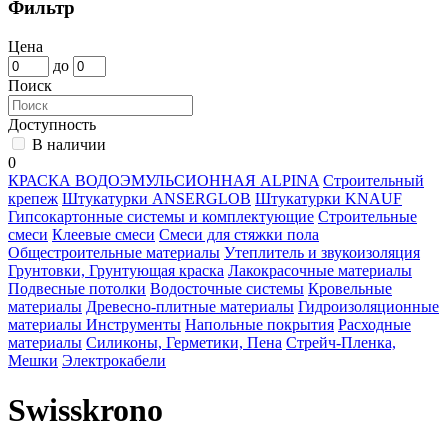
Фильтр
Цена
до
Поиск
Доступность
В наличии
0
КРАСКА ВОДОЭМУЛЬСИОННАЯ ALPINA
Строительный
крепеж
Штукатурки ANSERGLOB
Штукатурки KNAUF
Гипсокартонные системы и комплектующие
Строительные
смеси
Клеевые смеси
Смеси для стяжки пола
Общестроительные материалы
Утеплитель и звукоизоляция
Грунтовки, Грунтующая краска
Лакокрасочные материалы
Подвесные потолки
Водосточные системы
Кровельные
материалы
Древесно-плитные материалы
Гидроизоляционные
материалы
Инструменты
Напольные покрытия
Расходные
материалы
Силиконы, Герметики, Пена
Стрейч-Пленка,
Мешки
Электрокабели
Swisskrono