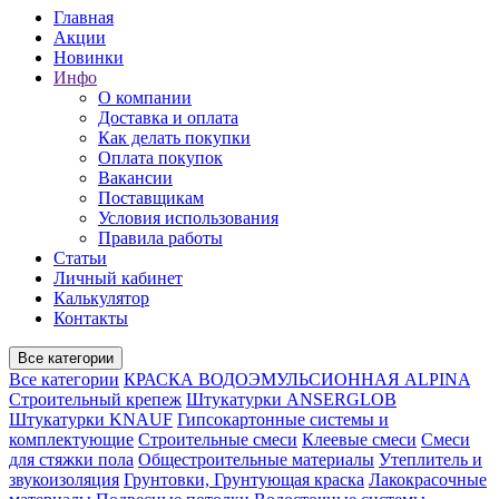
Главная
Акции
Новинки
Инфо
О компании
Доставка и оплата
Как делать покупки
Оплата покупок
Вакансии
Поставщикам
Условия использования
Правила работы
Статьи
Личный кабинет
Калькулятор
Контакты
Все категории
Все категории
КРАСКА ВОДОЭМУЛЬСИОННАЯ ALPINA
Строительный крепеж
Штукатурки ANSERGLOB
Штукатурки KNAUF
Гипсокартонные системы и
комплектующие
Строительные смеси
Клеевые смеси
Смеси
для стяжки пола
Общестроительные материалы
Утеплитель и
звукоизоляция
Грунтовки, Грунтующая краска
Лакокрасочные