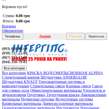
Корзина пуста!
Сумма:
0.00 грн
Итого:
0.00 грн
Корзина
Оформление
Акции
Телефоны
Русский
Українська
(093) 038-96-09
(050) 717-22-00
(067) 717-22-00
(044) 350-79-81
Все категории
Все категории
КРАСКА ВОДОЭМУЛЬСИОННАЯ ALPINA
Строительный крепеж
Штукатурки ANSERGLOB
Штукатурки KNAUF
Гипсокартонные системы и
комплектующие
Строительные смеси
Клеевые смеси
Смеси
для стяжки пола
Общестроительные материалы
Утеплитель и
звукоизоляция
Грунтовки, Грунтующая краска
Лакокрасочные
материалы
Подвесные потолки
Водосточные системы
Кровельные материалы
Древесно-плитные материалы
Гидроизоляционные материалы
Инструменты
Напольные