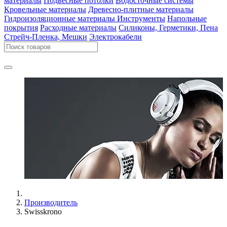
материалы
Подвесные потолки
Водосточные системы
Кровельные материалы
Древесно-плитные материалы
Гидроизоляционные материалы
Инструменты
Напольные
покрытия
Расходные материалы
Силиконы, Герметики, Пена
Стрейч-Пленка, Мешки
Электрокабели
Производитель
Swisskrono