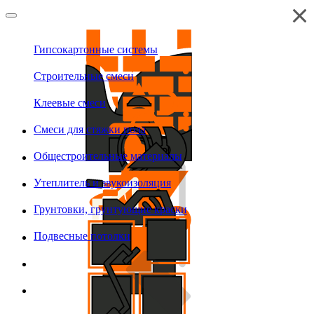
Гипсокартонные системы
Строительные смеси
Клеевые смеси
Смеси для стяжки пола
Общестроительные материалы
Утеплитель и звукоизоляция
Грунтовки, грунтующие краски
Подвесные потолки