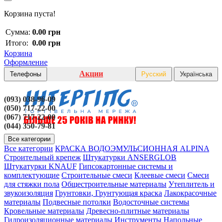
Корзина пуста!
Сумма:
0.00 грн
Итого:
0.00 грн
Корзина
Оформление
Акции
Телефоны
Русский
Українська
(093) 038-96-09
(050) 717-22-00
(067) 717-22-00
(044) 350-79-81
Все категории
Все категории
КРАСКА ВОДОЭМУЛЬСИОННАЯ ALPINA
Строительный крепеж
Штукатурки ANSERGLOB
Штукатурки KNAUF
Гипсокартонные системы и
комплектующие
Строительные смеси
Клеевые смеси
Смеси
для стяжки пола
Общестроительные материалы
Утеплитель и
звукоизоляция
Грунтовки, Грунтующая краска
Лакокрасочные
материалы
Подвесные потолки
Водосточные системы
Кровельные материалы
Древесно-плитные материалы
Гидроизоляционные материалы
Инструменты
Напольные