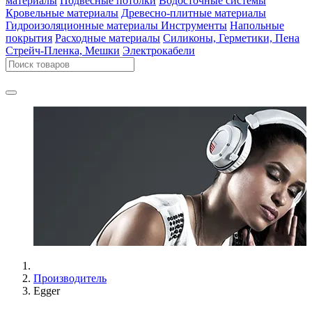
материалы
Подвесные потолки
Водосточные системы
Кровельные материалы
Древесно-плитные материалы
Гидроизоляционные материалы
Инструменты
Напольные
покрытия
Расходные материалы
Силиконы, Герметики, Пена
Стрейч-Пленка, Мешки
Электрокабели
Производитель
Egger