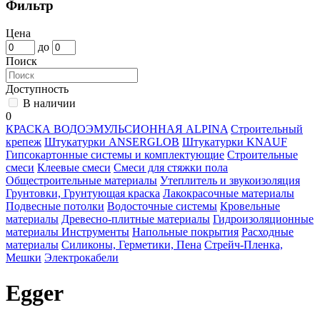
Фильтр
Цена
до
Поиск
Доступность
В наличии
0
КРАСКА ВОДОЭМУЛЬСИОННАЯ ALPINA
Строительный
крепеж
Штукатурки ANSERGLOB
Штукатурки KNAUF
Гипсокартонные системы и комплектующие
Строительные
смеси
Клеевые смеси
Смеси для стяжки пола
Общестроительные материалы
Утеплитель и звукоизоляция
Грунтовки, Грунтующая краска
Лакокрасочные материалы
Подвесные потолки
Водосточные системы
Кровельные
материалы
Древесно-плитные материалы
Гидроизоляционные
материалы
Инструменты
Напольные покрытия
Расходные
материалы
Силиконы, Герметики, Пена
Стрейч-Пленка,
Мешки
Электрокабели
Egger