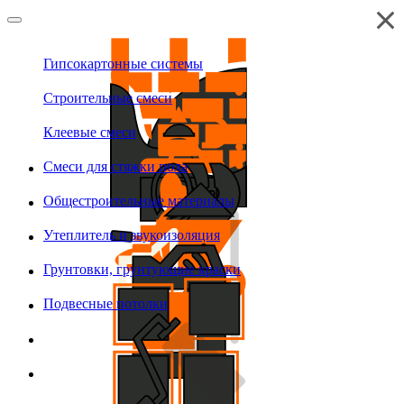
Гипсокартонные системы
Строительные смеси
Клеевые смеси
Смеси для стяжки пола
Общестроительные материалы
Утеплитель и звукоизоляция
Грунтовки, грунтующие краски
Подвесные потолки