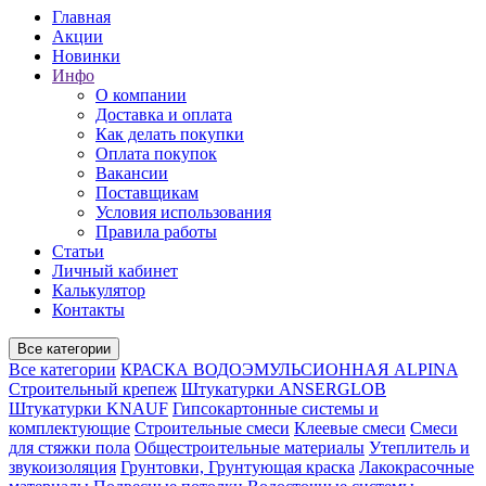
Главная
Акции
Новинки
Инфо
О компании
Доставка и оплата
Как делать покупки
Оплата покупок
Вакансии
Поставщикам
Условия использования
Правила работы
Статьи
Личный кабинет
Калькулятор
Контакты
Все категории
Все категории
КРАСКА ВОДОЭМУЛЬСИОННАЯ ALPINA
Строительный крепеж
Штукатурки ANSERGLOB
Штукатурки KNAUF
Гипсокартонные системы и
комплектующие
Строительные смеси
Клеевые смеси
Смеси
для стяжки пола
Общестроительные материалы
Утеплитель и
звукоизоляция
Грунтовки, Грунтующая краска
Лакокрасочные