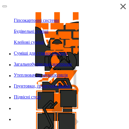
Гіпсокартонні системи
Будівельні суміші
Клейові суміші
Суміші для стяжки підлоги
Загальнобудівельні матеріали
Утеплювач та звукоізоляція
Грунтовки, ґрунтуючі фарби
Підвісні стелі