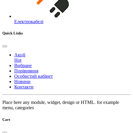
Електрокабелі
Quick Links
Акції
Hot
Вибране
Порівняння
Особистий кабінет
Новини
Контакти
Place here any module, widget, design or HTML. for example
menu, categories
Cart