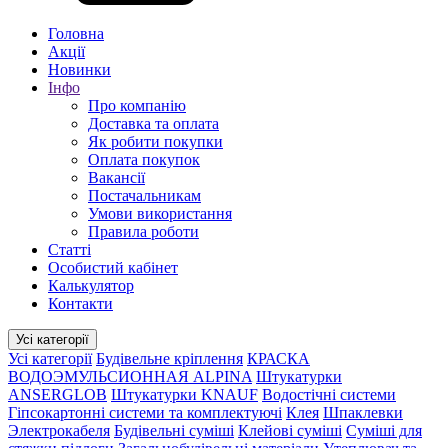
Головна
Акції
Новинки
Інфо
Про компанію
Доставка та оплата
Як робити покупки
Оплата покупок
Вакансії
Постачальникам
Умови використання
Правила роботи
Статті
Особистий кабінет
Калькулятор
Контакти
Усі категорії
Усі категорії
Будівельне кріплення
КРАСКА
ВОДОЭМУЛЬСИОННАЯ ALPINA
Штукатурки
ANSERGLOB
Штукатурки KNAUF
Водостічні системи
Гіпсокартонні системи та комплектуючі
Клея
Шпаклевки
Электрокабеля
Будівельні суміші
Клейові суміші
Суміші для