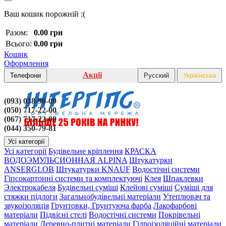
Ваш кошик порожній :(
Разом:
0.00 грн
Всього:
0.00 грн
Кошик
Оформлення
Акції
Телефони
Русский
Українська
(093) 038-96-09
(050) 717-22-00
(067) 717-22-00
(044) 350-79-81
Усі категорії
Усі категорії
Будівельне кріплення
КРАСКА
ВОДОЭМУЛЬСИОННАЯ ALPINA
Штукатурки
ANSERGLOB
Штукатурки KNAUF
Водостічні системи
Гіпсокартонні системи та комплектуючі
Клея
Шпаклевки
Электрокабеля
Будівельні суміші
Клейові суміші
Суміші для
стяжки підлоги
Загальнобудівельні матеріали
Утеплювач та
звукоізоляція
Грунтовки, Грунтуюча фарба
Лакофарбові
матеріали
Підвісні стелі
Водостічні системи
Покрівельні
матеріали
Деревно-плитні матеріали
Гідроізоляційні матеріали