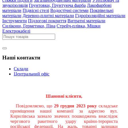
стяжки підлоги
Загальнобудівельні матеріали
Утеплювач та
звукоізоляція
Грунтовки, Грунтуюча фарба
Лакофарбові
матеріали
Підвісні стелі
Водостічні системи
Покрівельні
матеріали
Деревно-плитні матеріали
Гідроізоляційні матеріали
Інструменти
Підлогові покриття
Витратні матеріали
Силікони, Герметики, Піна
Стрейч-плівка, Мішки
Електрокабелі
Наші контакти
Склади
Центральний офіс
Шановні клієнти,
Повідомляємо, що
29 грудня 2023 року
складське
приміщення нашої компанії за адресою вул.
Кирилівська зазнало значних пошкоджень внаслідок
чергового ракетного удару країни-терориста
російської федерації. На жаль, товарні залишки