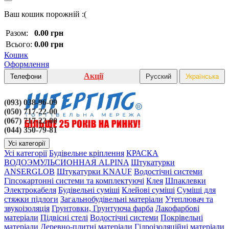
Ваш кошик порожній :(
Разом:
0.00 грн
Всього:
0.00 грн
Кошик
Оформлення
Акції
Телефони
Русский
Українська
(093) 038-96-09
(050) 717-22-00
(067) 717-22-00
(044) 350-79-81
Усі категорії
Усі категорії
Будівельне кріплення
КРАСКА
ВОДОЭМУЛЬСИОННАЯ ALPINA
Штукатурки
ANSERGLOB
Штукатурки KNAUF
Водостічні системи
Гіпсокартонні системи та комплектуючі
Клея
Шпаклевки
Электрокабеля
Будівельні суміші
Клейові суміші
Суміші для
стяжки підлоги
Загальнобудівельні матеріали
Утеплювач та
звукоізоляція
Грунтовки, Грунтуюча фарба
Лакофарбові
матеріали
Підвісні стелі
Водостічні системи
Покрівельні
матеріали
Деревно-плитні матеріали
Гідроізоляційні матеріали