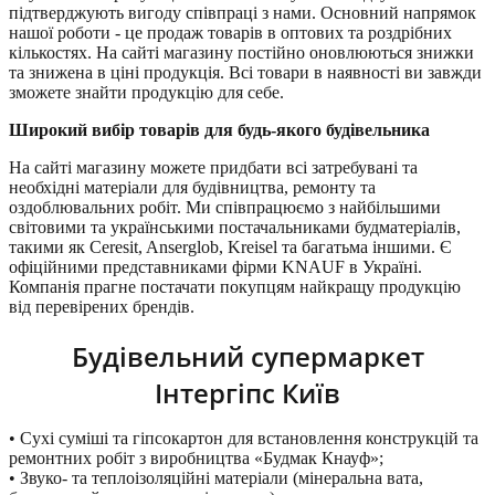
підтверджують вигоду співпраці з нами. Основний напрямок
нашої роботи - це продаж товарів в оптових та роздрібних
кількостях. На сайті магазину постійно оновлюються знижки
та знижена в ціні продукція. Всі товари в наявності ви завжди
зможете знайти продукцію для себе.
Широкий вибір товарів для будь-якого будівельника
На сайті магазину можете придбати всі затребувані та
необхідні матеріали для будівництва, ремонту та
оздоблювальних робіт. Ми співпрацюємо з найбільшими
світовими та українськими постачальниками будматеріалів,
такими як Ceresit, Anserglob, Kreisel та багатьма іншими. Є
офіційними представниками фірми KNAUF в Україні.
Компанія прагне постачати покупцям найкращу продукцію
від перевірених брендів.
Будівельний супермаркет
Інтергіпс Київ
• Сухі суміші та гіпсокартон для встановлення конструкцій та
ремонтних робіт з виробництва «Будмак Кнауф»;
• Звуко- та теплоізоляційні матеріали (мінеральна вата,