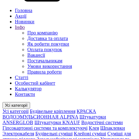
Головна
Акції
Новинки
Інфо
Про компанію
Доставка та оплата
Як робити покупки
Оплата покупок
Вакансії
Постачальникам
Умови використання
Правила роботи
Статті
Особистий кабінет
Калькулятор
Контакти
Усі категорії
Усі категорії
Будівельне кріплення
КРАСКА
ВОДОЭМУЛЬСИОННАЯ ALPINA
Штукатурки
ANSERGLOB
Штукатурки KNAUF
Водостічні системи
Гіпсокартонні системи та комплектуючі
Клея
Шпаклевки
Электрокабеля
Будівельні суміші
Клейові суміші
Суміші для