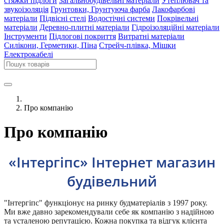
стяжки підлоги
Загальнобудівельні матеріали
Утеплювач та
звукоізоляція
Грунтовки, Грунтуюча фарба
Лакофарбові
матеріали
Підвісні стелі
Водостічні системи
Покрівельні
матеріали
Деревно-плитні матеріали
Гідроізоляційні матеріали
Інструменти
Підлогові покриття
Витратні матеріали
Силікони, Герметики, Піна
Стрейч-плівка, Мішки
Електрокабелі
Про компанію
Про компанію
«Інтергіпс» Інтернет магазин
будівельний
"Інтергіпс" функціонує на ринку будматеріалів з 1997 року.
Ми вже давно зарекомендували себе як компанію з надійною
та усталеною репутацією. Кожна покупка та відгук клієнта