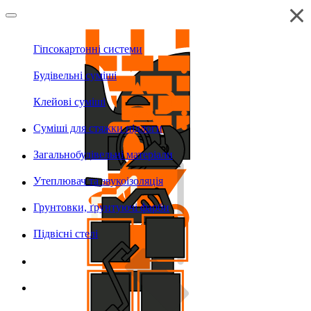
Гіпсокартонні системи
Будівельні суміші
Клейові суміші
Суміші для стяжки підлоги
Загальнобудівельні матеріали
Утеплювач та звукоізоляція
Грунтовки, ґрунтуючі фарби
Підвісні стелі