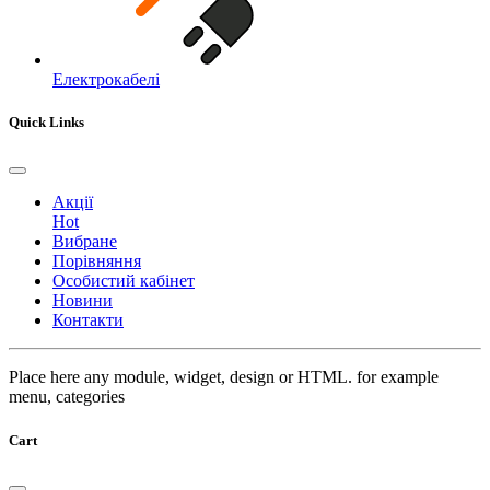
Електрокабелі
Quick Links
Акції
Hot
Вибране
Порівняння
Особистий кабінет
Новини
Контакти
Place here any module, widget, design or HTML. for example
menu, categories
Cart