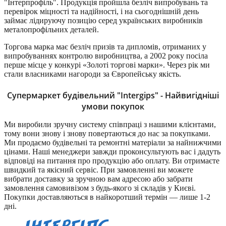
"Інтерпрофіль". Продукція пройшла безліч випробувань та
перевірок міцності та надійності, і на сьогоднішній день
займає лідируючу позицію серед українських виробників
металопрофільних деталей.
Торгова марка має безліч призів та дипломів, отриманих у
випробуваннях контролю виробництва, а 2002 року посіла
перше місце у конкурі «Золоті торгові марки». Через рік ми
стали власниками нагороди за Європейську якість.
Супермаркет будівельний "Intergips" - Найвигідніші
умови покупок
Ми виробили зручну систему співпраці з нашими клієнтами,
тому вони знову і знову повертаються до нас за покупками.
Ми продаємо будівельні та ремонтні матеріали за найнижчими
цінами. Наші менеджери завжди проконсультують вас і дадуть
відповіді на питання про продукцію або оплату. Ви отримаєте
швидкий та якісний сервіс. При замовленні ви можете
вибрати доставку за зручною вам адресою або забрати
замовлення самовивізом з будь-якого зі складів у Києві.
Покупки доставляються в найкоротший термін — лише 1-2
дні.