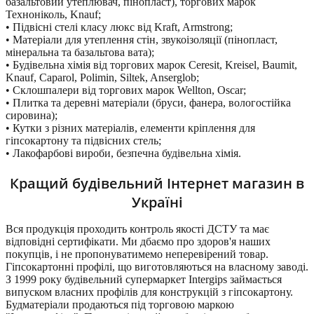
базальтовий утеплювач, пінопласт), торгових марок
Техноніколь, Knauf;
• Підвісні стелі класу люкс від Kraft, Armstrong;
• Матеріали для утеплення стін, звукоізоляції (пінопласт,
мінеральна та базальтова вата);
• Будівельна хімія від торгових марок Ceresit, Kreisel, Baumit,
Knauf, Caparol, Polimin, Siltek, Anserglob;
• Склошпалери від торгових марок Wellton, Oscar;
• Плитка та деревні матеріали (бруси, фанера, вологостійка
сировина);
• Кутки з різних матеріалів, елементи кріплення для
гіпсокартону та підвісних стель;
• Лакофарбові вироби, безпечна будівельна хімія.
Кращий будівельний Інтернет магазин в
Україні
Вся продукція проходить контроль якості ДСТУ та має
відповідні сертифікати. Ми дбаємо про здоров'я наших
покупців, і не пропонуватимемо неперевірений товар.
Гіпсокартонні профілі, що виготовляються на власному заводі.
З 1999 року будівельний супермаркет Intergips займається
випуском власних профілів для конструкцій з гіпсокартону.
Будматеріали продаються під торговою маркою