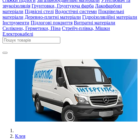
стяжки підлоги
Загальнобудівельні матеріали
Утеплювач та
звукоізоляція
Грунтовки, Грунтуюча фарба
Лакофарбові
матеріали
Підвісні стелі
Водостічні системи
Покрівельні
матеріали
Деревно-плитні матеріали
Гідроізоляційні матеріали
Інструменти
Підлогові покриття
Витратні матеріали
Силікони, Герметики, Піна
Стрейч-плівка, Мішки
Електрокабелі
Клея