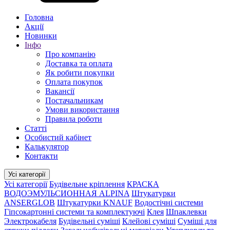
Головна
Акції
Новинки
Інфо
Про компанію
Доставка та оплата
Як робити покупки
Оплата покупок
Вакансії
Постачальникам
Умови використання
Правила роботи
Статті
Особистий кабінет
Калькулятор
Контакти
Усі категорії
Усі категорії
Будівельне кріплення
КРАСКА
ВОДОЭМУЛЬСИОННАЯ ALPINA
Штукатурки
ANSERGLOB
Штукатурки KNAUF
Водостічні системи
Гіпсокартонні системи та комплектуючі
Клея
Шпаклевки
Электрокабеля
Будівельні суміші
Клейові суміші
Суміші для