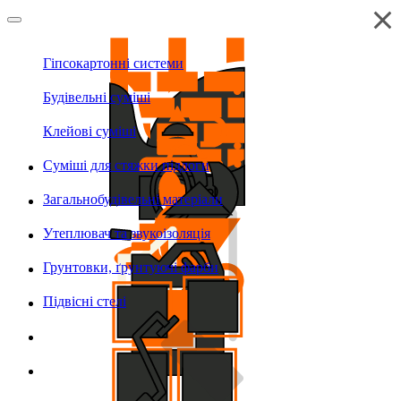
Гіпсокартонні системи
Будівельні суміші
Клейові суміші
Суміші для стяжки підлоги
Загальнобудівельні матеріали
Утеплювач та звукоізоляція
Грунтовки, ґрунтуючі фарби
Підвісні стелі