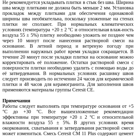
Не рекомендуется укладывать плитки в стык без шва. Ширина
шва между плитками не должна быть меньше 2 мм. Установка
прокладок между плитками для обеспечения одинаковой
ширины шва необязательна, поскольку уложенные на стенах
плитки не сползают. При нормальных климатических
условиях (температура +20 ± 2 °C и относительная влаж-ность
воздуха 55 ± 5%) плитку необходимо уложить не позднее чем
через 10 минут после нанесения растворной смеси на
основание. В летний период и ветреную погоду при
выполнении наружных работ время укладки сокращается. В
течение 20 минут после укладки плитки на основание можно
корректировать её положение. Остатки растворной смеси с
поверхности плитки необходимо удалить с помощью воды до
её затвердевания. В нормальных условиях расшивку швов
следует производить по истечении 24 часов для керамической
плитки и 48 часов для керамогранита. Для заполнения швов
применяются материалы группы Ceresit СЕ.
Примечания
Работы следует выполнять при температуре основания от +5
°C до +30 °C. Все вышеизложенные рекомендации
эффективны при температуре +20 ± 2 °C и относительной
влажности воздуха 55 ± 5%. В других условиях время
окоркования, схватывания и затвердевания растворной смеси
может измениться. Смесь Ceresit СМ 11 Plus содержит цемент