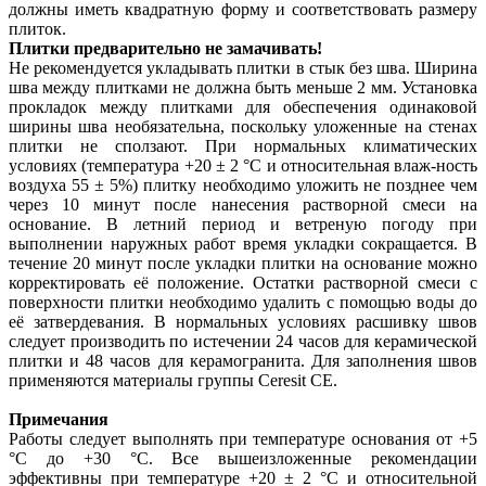
должны иметь квадратную форму и соответствовать размеру
плиток.
Плитки предварительно не замачивать!
Не рекомендуется укладывать плитки в стык без шва. Ширина
шва между плитками не должна быть меньше 2 мм. Установка
прокладок между плитками для обеспечения одинаковой
ширины шва необязательна, поскольку уложенные на стенах
плитки не сползают. При нормальных климатических
условиях (температура +20 ± 2 °C и относительная влаж-ность
воздуха 55 ± 5%) плитку необходимо уложить не позднее чем
через 10 минут после нанесения растворной смеси на
основание. В летний период и ветреную погоду при
выполнении наружных работ время укладки сокращается. В
течение 20 минут после укладки плитки на основание можно
корректировать её положение. Остатки растворной смеси с
поверхности плитки необходимо удалить с помощью воды до
её затвердевания. В нормальных условиях расшивку швов
следует производить по истечении 24 часов для керамической
плитки и 48 часов для керамогранита. Для заполнения швов
применяются материалы группы Ceresit СЕ.
Примечания
Работы следует выполнять при температуре основания от +5
°C до +30 °C. Все вышеизложенные рекомендации
эффективны при температуре +20 ± 2 °C и относительной