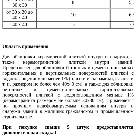
8
5,2
30 х 30
от 30 х 30 до
10
6,5
40 х 40
40 х 40
12
7,8
Область применения
Для облицовки керамической плиткой внутри и снаружи, а
также керамогранитной плиткой внутри зданий.
Предназначен для облицовки бетонных и цементно-песчаных
горизонтальных и вертикальных поверхностей плиткой с
водопоглощением не менее 1% (плитки из керамики, фаянса и
т. п. размером не более чем 40х40 см), а также для облицовки
бетонных и цементно-песчаных горизонтальных
поверхностей плиткой с водопоглощением меньше 1%
(керамогранита размером не больше 30x30 см). Применяется
по прочным недеформируемым основаниям внутри и
снаружи зданий в жилищно-гражданском и промышленном
строительстве.
При покупке свыше 5 штук предоставляется
дополнительная скидка!