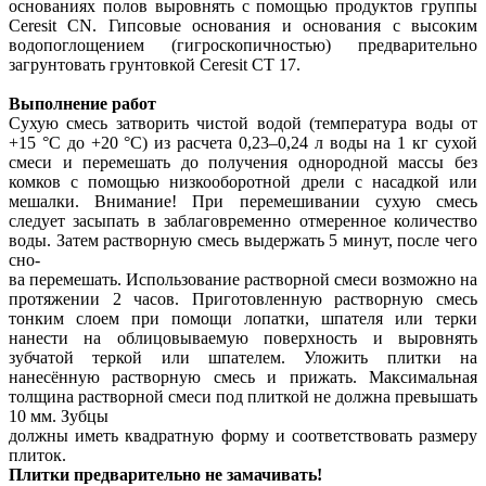
основаниях полов выровнять с помощью продуктов группы
Ceresit CN. Гипсовые основания и основания с высоким
водопоглощением (гигроскопичностью) предварительно
загрунтовать грунтовкой Ceresit CT 17.
Выполнение работ
Сухую смесь затворить чистой водой (температура воды от
+15 °C до +20 °C) из расчета 0,23–0,24 л воды на 1 кг сухой
смеси и перемешать до получения однородной массы без
комков с помощью низкооборотной дрели с насадкой или
мешалки. Внимание! При перемешивании сухую смесь
следует засыпать в заблаговременно отмеренное количество
воды. Затем растворную смесь выдержать 5 минут, после чего
сно-
ва перемешать. Использование растворной смеси возможно на
протяжении 2 часов. Приготовленную растворную смесь
тонким слоем при помощи лопатки, шпателя или терки
нанести на облицовываемую поверхность и выровнять
зубчатой теркой или шпателем. Уложить плитки на
нанесённую растворную смесь и прижать. Максимальная
толщина растворной смеси под плиткой не должна превышать
10 мм. Зубцы
должны иметь квадратную форму и соответствовать размеру
плиток.
Плитки предварительно не замачивать!