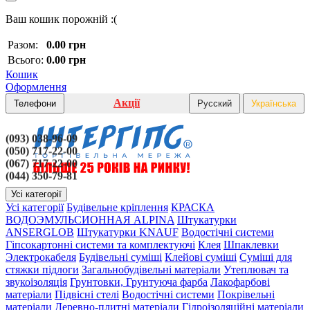
Ваш кошик порожній :(
Разом:
0.00 грн
Всього:
0.00 грн
Кошик
Оформлення
Акції
Телефони
Русский
Українська
(093) 038-96-09
(050) 717-22-00
(067) 717-22-00
(044) 350-79-81
Усі категорії
Усі категорії
Будівельне кріплення
КРАСКА
ВОДОЭМУЛЬСИОННАЯ ALPINA
Штукатурки
ANSERGLOB
Штукатурки KNAUF
Водостічні системи
Гіпсокартонні системи та комплектуючі
Клея
Шпаклевки
Электрокабеля
Будівельні суміші
Клейові суміші
Суміші для
стяжки підлоги
Загальнобудівельні матеріали
Утеплювач та
звукоізоляція
Грунтовки, Грунтуюча фарба
Лакофарбові
матеріали
Підвісні стелі
Водостічні системи
Покрівельні
матеріали
Деревно-плитні матеріали
Гідроізоляційні матеріали