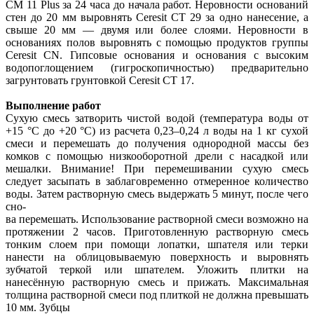
СМ 11 Plus за 24 часа до начала работ. Неровности оснований
стен до 20 мм выровнять Ceresit СТ 29 за одно нанесение, а
свыше 20 мм — двумя или более слоями. Неровности в
основаниях полов выровнять с помощью продуктов группы
Ceresit CN. Гипсовые основания и основания с высоким
водопоглощением (гигроскопичностью) предварительно
загрунтовать грунтовкой Ceresit CT 17.
Выполнение работ
Сухую смесь затворить чистой водой (температура воды от
+15 °C до +20 °C) из расчета 0,23–0,24 л воды на 1 кг сухой
смеси и перемешать до получения однородной массы без
комков с помощью низкооборотной дрели с насадкой или
мешалки. Внимание! При перемешивании сухую смесь
следует засыпать в заблаговременно отмеренное количество
воды. Затем растворную смесь выдержать 5 минут, после чего
сно-
ва перемешать. Использование растворной смеси возможно на
протяжении 2 часов. Приготовленную растворную смесь
тонким слоем при помощи лопатки, шпателя или терки
нанести на облицовываемую поверхность и выровнять
зубчатой теркой или шпателем. Уложить плитки на
нанесённую растворную смесь и прижать. Максимальная
толщина растворной смеси под плиткой не должна превышать
10 мм. Зубцы