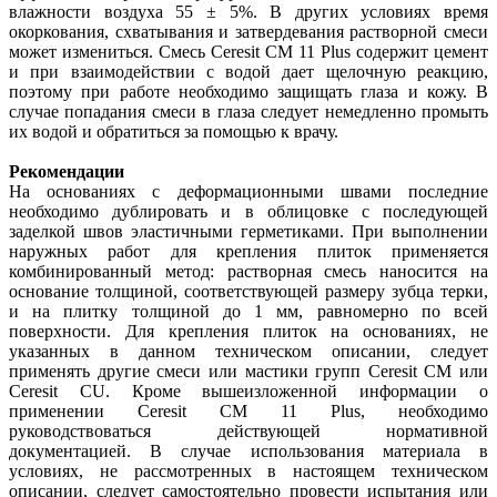
влажности воздуха 55 ± 5%. В других условиях время
окоркования, схватывания и затвердевания растворной смеси
может измениться. Смесь Ceresit СМ 11 Plus содержит цемент
и при взаимодействии с водой дает щелочную реакцию,
поэтому при работе необходимо защищать глаза и кожу. В
случае попадания смеси в глаза следует немедленно промыть
их водой и обратиться за помощью к врачу.
Рекомендации
На основаниях с деформационными швами последние
необходимо дублировать и в облицовке с последующей
заделкой швов эластичными герметиками. При выполнении
наружных работ для крепления плиток применяется
комбинированный метод: растворная смесь наносится на
основание толщиной, соответствующей размеру зубца терки,
и на плитку толщиной до 1 мм, равномерно по всей
поверхности. Для крепления плиток на основаниях, не
указанных в данном техническом описании, следует
применять другие смеси или мастики групп Ceresit СМ или
Ceresit СU. Кроме вышеизложенной информации о
применении Ceresit CM 11 Plus, необходимо
руководствоваться действующей нормативной
документацией. В случае использования материала в
условиях, не рассмотренных в настоящем техническом
описании, следует самостоятельно провести испытания или