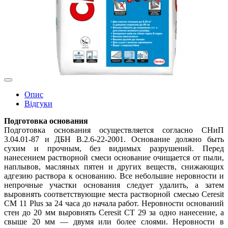
Опис
Відгуки
Подготовка основания
Подготовка основания осуществляется согласно СНиП
3.04.01-87 и ДБН В.2.6-22-2001. Основание должно быть
сухим и прочным, без видимых разрушений. Перед
нанесением растворной смеси основание очищается от пыли,
наплывов, масляных пятен и других веществ, снижающих
адгезию раствора к основанию. Все небольшие неровности и
непрочные участки основания следует удалить, а затем
выровнять соответствующие места растворной смесью Ceresit
СМ 11 Plus за 24 часа до начала работ. Неровности оснований
стен до 20 мм выровнять Ceresit СТ 29 за одно нанесение, а
свыше 20 мм — двумя или более слоями. Неровности в