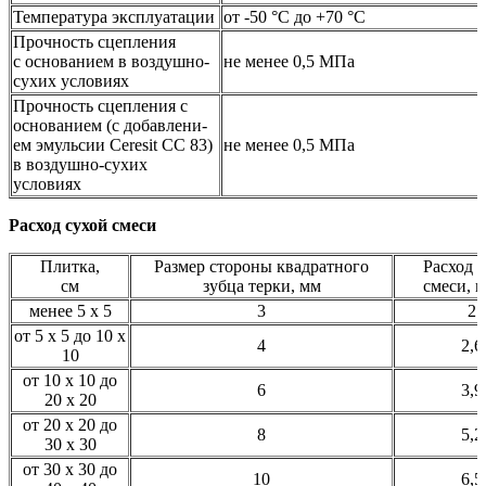
Температура эксплуатации
от -50 °C до +70 °C
Прочность сцепления
с основанием в воздушно-
не менее 0,5 МПа
сухих условиях
Прочность сцепления с
основанием (с добавлени-
ем эмульсии Ceresit CC 83)
не менее 0,5 МПа
в воздушно-сухих
условиях
Расход сухой смеси
Плитка,
Размер стороны квадратного
Расход 
см
зубца терки, мм
смеси, к
менее 5 х 5
3
2
от 5 х 5 до 10 х
4
2,6
10
от 10 х 10 до
6
3,9
20 х 20
от 20 х 20 до
8
5,2
30 х 30
от 30 х 30 до
10
6,5