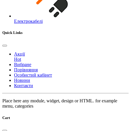
Електрокабелі
Quick Links
Акції
Hot
Вибране
Порівняння
Особистий кабінет
Новини
Контакти
Place here any module, widget, design or HTML. for example
menu, categories
Cart