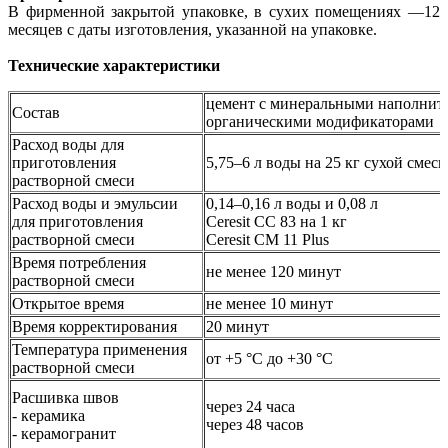
В фирменной закрытой упаковке, в сухих помещениях —12
месяцев с даты изготовления, указанной на упаковке.
Технические характеристики
цемент с минеральными наполнит
Состав
органическими модификаторами
Расход воды для
приготовления
5,75–6 л воды на 25 кг сухой смеси
растворной смеси
Расход воды и эмульсии
0,14–0,16 л воды и 0,08 л
для приготовления
Ceresit CC 83 на 1 кг
растворной смеси
Ceresit CM 11 Plus
Время потребления
не менее 120 минут
растворной смеси
Открытое время
не менее 10 минут
Время корректирования
20 минут
Температура применения
от +5 °C до +30 °C
растворной смеси
Расшивка швов
через 24 часа
- керамика
через 48 часов
- керамогранит