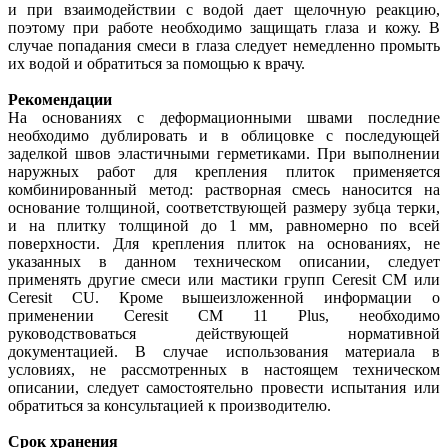
и при взаимодействии с водой дает щелочную реакцию,
поэтому при работе необходимо защищать глаза и кожу. В
случае попадания смеси в глаза следует немедленно промыть
их водой и обратиться за помощью к врачу.
Рекомендации
На основаниях с деформационными швами последние
необходимо дублировать и в облицовке с последующей
заделкой швов эластичными герметиками. При выполнении
наружных работ для крепления плиток применяется
комбинированный метод: растворная смесь наносится на
основание толщиной, соответствующей размеру зубца терки,
и на плитку толщиной до 1 мм, равномерно по всей
поверхности. Для крепления плиток на основаниях, не
указанных в данном техническом описании, следует
применять другие смеси или мастики групп Ceresit СМ или
Ceresit СU. Кроме вышеизложенной информации о
применении Ceresit CM 11 Plus, необходимо
руководствоваться действующей нормативной
документацией. В случае использования материала в
условиях, не рассмотренных в настоящем техническом
описании, следует самостоятельно провести испытания или
обратиться за консультацией к производителю.
Срок хранения