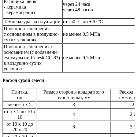
Расшивка швов
через 24 часа
- керамика
через 48 часов
- керамогранит
Температура эксплуатации
от -50 °C до +70 °C
Прочность сцепления
с основанием в воздушно-
не менее 0,5 МПа
сухих условиях
Прочность сцепления с
основанием (с добавлени-
ем эмульсии Ceresit CC 83)
не менее 0,5 МПа
в воздушно-сухих
условиях
Расход сухой смеси
Плитка,
Размер стороны квадратного
Расход 
см
зубца терки, мм
смеси, к
менее 5 х 5
3
2
от 5 х 5 до 10 х
4
2,6
10
от 10 х 10 до
6
3,9
20 х 20
от 20 х 20 до