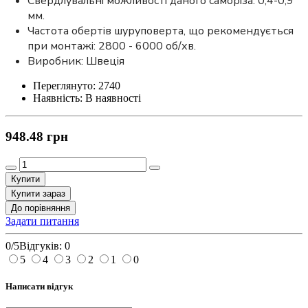
Свердлувальні можливості даного саморіза: 0,4-0,9
мм.
Частота обертів шуруповерта, що рекомендується
при монтажі: 2800 - 6000 об/хв.
Виробник: Швеція
Переглянуто:
2740
Наявність:
В наявності
948.48 грн
Купити
Купити зараз
До порівняння
Задати питання
0/5
Відгуків: 0
5
4
3
2
1
0
Написати відгук