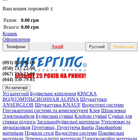
Ваш кошик порожній :(
Разом:
0.00 грн
Всього:
0.00 грн
Кошик
Оформлення
Акції
Телефони
Русский
Українська
(093) 038-96-09
(050) 717-22-00
(067) 717-22-00
(044) 350-79-81
Усі категорії
Усі категорії
Будівельне кріплення
КРАСКА
ВОДОЭМУЛЬСИОННАЯ ALPINA
Штукатурки
ANSERGLOB
Штукатурки KNAUF
Водостічні системи
Гіпсокартонні системи та комплектуючі
Клея
Шпаклевки
Электрокабеля
Будівельні суміші
Клейові суміші
Суміші для
стяжки підлоги
Загальнобудівельні матеріали
Утеплювач та
звукоізоляція
Грунтовки, Грунтуюча фарба
Лакофарбові
матеріали
Підвісні стелі
Водостічні системи
Покрівельні
матеріали
Деревно-плитні матеріали
Гідроізоляційні матеріали