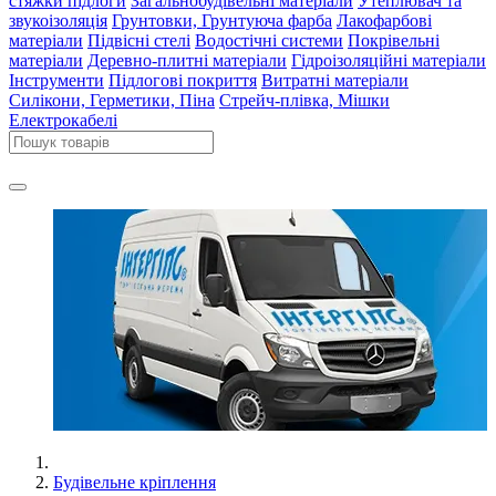
стяжки підлоги
Загальнобудівельні матеріали
Утеплювач та
звукоізоляція
Грунтовки, Грунтуюча фарба
Лакофарбові
матеріали
Підвісні стелі
Водостічні системи
Покрівельні
матеріали
Деревно-плитні матеріали
Гідроізоляційні матеріали
Інструменти
Підлогові покриття
Витратні матеріали
Силікони, Герметики, Піна
Стрейч-плівка, Мішки
Електрокабелі
Будівельне кріплення