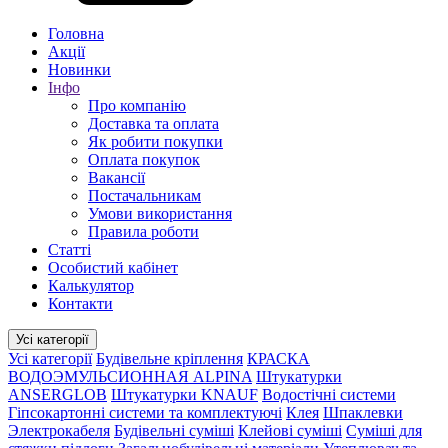
Головна
Акції
Новинки
Інфо
Про компанію
Доставка та оплата
Як робити покупки
Оплата покупок
Вакансії
Постачальникам
Умови використання
Правила роботи
Статті
Особистий кабінет
Калькулятор
Контакти
Усі категорії
Усі категорії
Будівельне кріплення
КРАСКА
ВОДОЭМУЛЬСИОННАЯ ALPINA
Штукатурки
ANSERGLOB
Штукатурки KNAUF
Водостічні системи
Гіпсокартонні системи та комплектуючі
Клея
Шпаклевки
Электрокабеля
Будівельні суміші
Клейові суміші
Суміші для