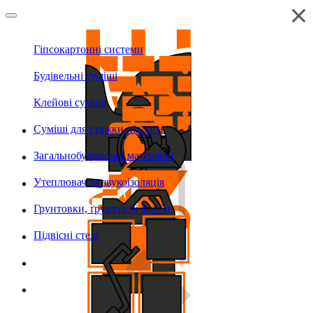
Гіпсокартонні системи
Будівельні суміші
Клейові суміші
Суміші для стяжки підлоги
Загальнобудівельні матеріали
Утеплювач та звукоізоляція
Грунтовки, ґрунтуючі фарби
Підвісні стелі