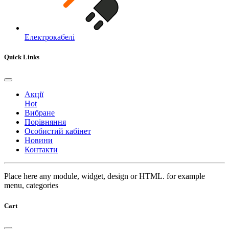
Електрокабелі
Quick Links
Акції
Hot
Вибране
Порівняння
Особистий кабінет
Новини
Контакти
Place here any module, widget, design or HTML. for example
menu, categories
Cart