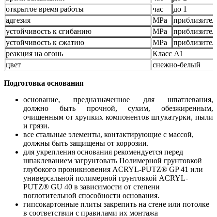
открытое время работы
час
до 1
адгезия
MPa
приблизител
устойчивость к сгибанию
MPa
приблизител
устойчивость к сжатию
MPa
приблизител
реакция на огонь
Класс A1
цвет
снежно-белый
Подготовка основания
основание, предназначенное для шпатлевания,
должно быть прочной, сухим, обезжиренным,
очищенным от хрупких компонентов штукатурки, пыли
и грязи.
все стальные элементы, контактирующие с массой,
должны быть защищены от коррозии.
для укрепления основания рекомендуется перед
шпаклеванием загрунтовать Полимерной грунтовкой
глубокого проникновения ACRYL-PUTZ® GP 41 или
универсальной полимерной грунтовкой ACRYL-
PUTZ® GU 40 в зависимости от степени
поглотительной способности основания.
гипсокартонные плиты закрепить на стене или потолке
в соответствии с правилами их монтажа