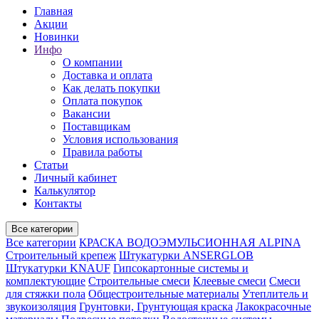
Главная
Акции
Новинки
Инфо
О компании
Доставка и оплата
Как делать покупки
Оплата покупок
Вакансии
Поставщикам
Условия использования
Правила работы
Статьи
Личный кабинет
Калькулятор
Контакты
Все категории
Все категории
КРАСКА ВОДОЭМУЛЬСИОННАЯ ALPINA
Строительный крепеж
Штукатурки ANSERGLOB
Штукатурки KNAUF
Гипсокартонные системы и
комплектующие
Строительные смеси
Клеевые смеси
Смеси
для стяжки пола
Общестроительные материалы
Утеплитель и
звукоизоляция
Грунтовки, Грунтующая краска
Лакокрасочные