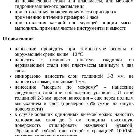
из нержавеющей стали или пластмассы, или методом
гидродинамического распыления.
приготовленная шпаклевочная масса пригодна к
применению в течение примерно 1 часа.
приготовления каждой последующей порции массы
выполнять, применяя чистые инструменты и емкости
Шпаклевание
нанесение проводить при температуре основы и
окружающей среды выше +10 ºC
наносить с помощью шпателя, гладилки из
нержавеющей стали или пластмассы минимум в два
слоя.
единоразово наносить слои толщиной 1-3 мм, не
наносить слоями, тоньшими 1 мм.
нанесение "мокрым по мокрому" – нанесение
следующего слоя при соблюдении условий : И слой
толщиной 2-3 мм; время нанесения – еще перед полным
высыханием и слоя (примерно 75% сухой на ощупь
поверхности)
в случае больших одиночных выемок можно наносить
одноразовые слоя до 3 см толщины, высохшую
поверхность отшлифовать наждачной бумагой,
абразивной губкой или сеткой с градацией 100/150,