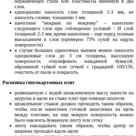
нержавеющей стали или пластмассы минимум в два
слоя.
единоразово наносить слои толщиной 1-3 мм, не
наносить слоями, тоньшими 1 мм.
нанесение "мокрым по мокрому" – нанесение
следующего слоя при соблюдении условий : И слой
толщиной 2-3 мм; время нанесения – еще перед полным
высыханием и слоя (примерно 75% сухой на ощупь
поверхности)
в случае больших одиночных выемок можно наносить
одноразовые слоя до 3 см толщины, высохшую
поверхность отшлифовать наждачной бумагой,
абразивной губкой или сеткой с градацией 100/150,
очистить от пыли и покрасить
Расшивка гипсокартонных плит
размешанную с водой шпаклевочную массу нанести на
шурупы и щели на стыке плит при помощи шпателя
шпаклевание стыков должно проходить таким образом,
чтобы после нанесения готовой шпатлевки на щель
между плитами, на еще мокрую поверхность можно
было наклеить бумажную ленту или сетку
ленту накладывать таким образом, чтобы центр ее
ширины проходил вдоль щели