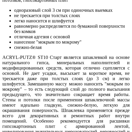
потолков, гипсокартонных плит
одноразовый слой 3 см при одиночных выемках
не трескается при толстых слоях
легко наносится и шлифуется
равномерно распределяется по бумажной поверхности
без комков
отличная адгезия с основой
нанесение "мокрым по мокрому"
снежно-белая
ACRYL-PUTZ® ST10 Старт является шпаклевкой на основе
натурального гипса, минеральных наполнителей и
модифицированных средств, которая отлично сцепляется с
основой. Не дает усадки, высыхает за короткое время, не
трескается даже при толстых слоях (до 3 см) и легко
шлифуется. Замешанную массу можно наносить "мокрым по
мокрому" – то есть следующий слой до полного высыхания
предыдущего, что значительно сокращает время работы.
Стены и потолки после применения шпаклевочной массы
имеют идеально гладкую, снежно-белую, легкую для
окрашивания поверхность. Шпаклевка применяется прежде
всего для декоративных и ремонтных работ внутри
помещений. Особенно рекомендуется для расшивки
гипсокартонных плит с армированной лентой,
нивелирования значительных шероховатостей, неровностей и