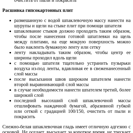
очистить от пыли и покрасить
Расшивка гипсокартонных плит
размешанную с водой шпаклевочную массу нанести на
шурупы и щели на стыке плит при помощи шпателя
шпаклевание стыков должно проходить таким образом,
чтобы после нанесения готовой шпатлевки на щель
между плитами, на еще мокрую поверхность можно
было наклеить бумажную ленту или сетку
ленту накладывать таким образом, чтобы центр ее
ширины проходил вдоль щели
с помощью шпателя тщательно устранить пузырьки
воздуха из-под ленты, вдавливая ее в свеженанесенный
слой массы
после высыхания швов широким шпателем нанести
второй выравнивающий слой массы
в случае необходимости нанести шпателем третий, более
широкий слой
последний высохший слой шпаклевочной массы
отшлифовать наждачной бумагой, абразивной губкой
или сеткой с градацией 100/150, очистить от пыли и
покрасить
Снежно-белая шпаклевочная гладь имеет отличную адгезию с
основой. Не оседает, высыхает за короткое время, не трескает