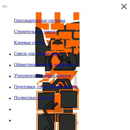
Гипсокартонные системы
Строительные смеси
Клеевые смеси
Смеси для стяжки пола
Общестроительные материалы
Утеплитель и звукоизоляция
Грунтовки, грунтующие краски
Подвесные потолки