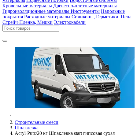
материалы
Подвесные потолки
Водосточные системы
Кровельные материалы
Древесно-плитные материалы
Гидроизоляционные материалы
Инструменты
Напольные
покрытия
Расходные материалы
Силиконы, Герметики, Пена
Стрейч-Пленка, Мешки
Электрокабели
Строительные смеси
Шпаклевка
Acryl-Putz/20 кг Шпаклевка start гипсовая сухая