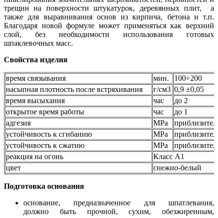
трещин на поверхности штукатурок, деревянных плит, а
также для выравнивания основ из кирпича, бетона и т.п.
Благодаря новой формуле может применяться как верхний
слой, без необходимости использования готовых
шпаклевочных масс.
Свойства изделия
время связывания
мин.
100÷200
насыпная плотность после встряхивания
г/cм3
0,9 ±0,05
время высыхания
час
до 2
открытое время работы
час
до 1
адгезия
MPa
приблизител
устойчивость к сгибанию
MPa
приблизител
устойчивость к сжатию
MPa
приблизител
реакция на огонь
Класс A1
цвет
снежно-белый
Подготовка основания
основание, предназначенное для шпатлевания,
должно быть прочной, сухим, обезжиренным,