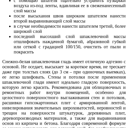
с помощью шпателя тщательно устранить пузырьки
воздуха из-под ленты, вдавливая ее в свеженанесенный
слой массы
после высыхания швов широким шпателем нанести
второй выравнивающий слой массы
в случае необходимости нанести шпателем третий, более
широкий слой
последний высохший слой шпаклевочной массы
отшлифовать наждачной бумагой, абразивной губкой
или сеткой с градацией 100/150, очистить от пыли и
покрасить
Снежно-белая шпаклевочная гладь имеет отличную адгезию с
основой. Не оседает, высыхает за короткое время, не трескает
даже при толстых слоях (до 3 см – при одиночных выемках),
ее легко шлифовать. Стены и потолки после применения
шпаклевочной глади имеют идеально гладкую поверхность,
которую легко красить. Рекомендована для облицовочных и
ремонтных работ внутри помещений, особенно для
целостного поверхностного выглаживания стен и потолков,
расшивки гипсокартонных плит с армированной лентой,
нивелирования значительных шероховатостей, неровностей и
трещин на поверхности штукатурок, деревянных плит,
деревопроизводных материалов, а также для выравнивания
основ из кирпича и бетона. Благодаря современной формуле