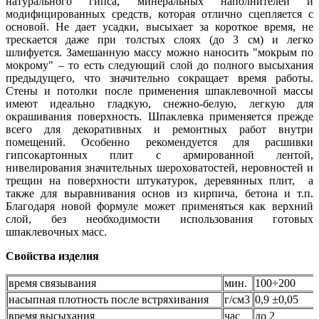
натурального гипса, минеральных наполнителей и
модифицированных средств, которая отлично сцепляется с
основой. Не дает усадки, высыхает за короткое время, не
трескается даже при толстых слоях (до 3 см) и легко
шлифуется. Замешанную массу можно наносить "мокрым по
мокрому" – то есть следующий слой до полного высыхания
предыдущего, что значительно сокращает время работы.
Стены и потолки после применения шпаклевочной массы
имеют идеально гладкую, снежно-белую, легкую для
окрашивания поверхность. Шпаклевка применяется прежде
всего для декоративных и ремонтных работ внутри
помещений. Особенно рекомендуется для расшивки
гипсокартонных плит с армированной лентой,
нивелирования значительных шероховатостей, неровностей и
трещин на поверхности штукатурок, деревянных плит, а
также для выравнивания основ из кирпича, бетона и т.п.
Благодаря новой формуле может применяться как верхний
слой, без необходимости использования готовых
шпаклевочных масс.
Свойства изделия
время связывания
мин.
100÷200
насыпная плотность после встряхивания
г/cм3
0,9 ±0,05
время высыхания
час
до 2