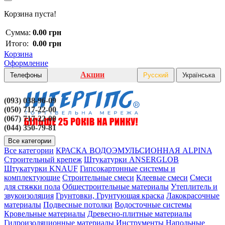
Корзина пуста!
Сумма:
0.00 грн
Итого:
0.00 грн
Корзина
Оформление
Акции
Телефоны
Русский
Українська
(093) 038-96-09
(050) 717-22-00
(067) 717-22-00
(044) 350-79-81
Все категории
Все категории
КРАСКА ВОДОЭМУЛЬСИОННАЯ ALPINA
Строительный крепеж
Штукатурки ANSERGLOB
Штукатурки KNAUF
Гипсокартонные системы и
комплектующие
Строительные смеси
Клеевые смеси
Смеси
для стяжки пола
Общестроительные материалы
Утеплитель и
звукоизоляция
Грунтовки, Грунтующая краска
Лакокрасочные
материалы
Подвесные потолки
Водосточные системы
Кровельные материалы
Древесно-плитные материалы
Гидроизоляционные материалы
Инструменты
Напольные