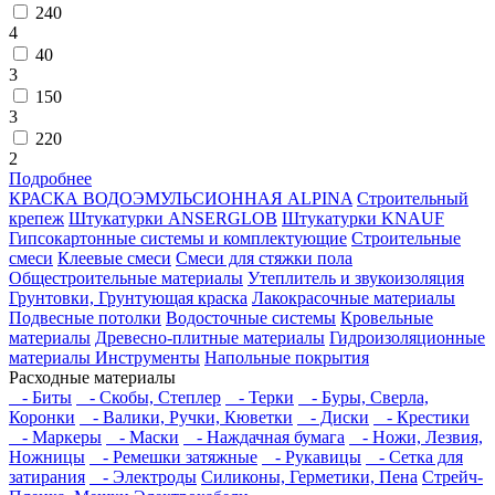
240
4
40
3
150
3
220
2
Подробнее
КРАСКА ВОДОЭМУЛЬСИОННАЯ ALPINA
Строительный
крепеж
Штукатурки ANSERGLOB
Штукатурки KNAUF
Гипсокартонные системы и комплектующие
Строительные
смеси
Клеевые смеси
Смеси для стяжки пола
Общестроительные материалы
Утеплитель и звукоизоляция
Грунтовки, Грунтующая краска
Лакокрасочные материалы
Подвесные потолки
Водосточные системы
Кровельные
материалы
Древесно-плитные материалы
Гидроизоляционные
материалы
Инструменты
Напольные покрытия
Расходные материалы
- Биты
- Скобы, Степлер
- Терки
- Буры, Сверла,
Коронки
- Валики, Ручки, Кюветки
- Диски
- Крестики
- Маркеры
- Маски
- Наждачная бумага
- Ножи, Лезвия,
Ножницы
- Ремешки затяжные
- Рукавицы
- Сетка для
затирания
- Электроды
Силиконы, Герметики, Пена
Стрейч-