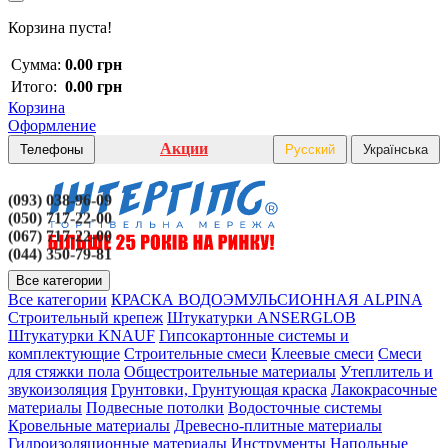
Корзина пуста!
Сумма:
0.00 грн
Итого:
0.00 грн
Корзина
Оформление
Акции
Телефоны
Русский
Українська
(093) 038-96-09
(050) 717-22-00
(067) 717-22-00
(044) 350-79-81
Все категории
Все категории
КРАСКА ВОДОЭМУЛЬСИОННАЯ ALPINA
Строительный крепеж
Штукатурки ANSERGLOB
Штукатурки KNAUF
Гипсокартонные системы и
комплектующие
Строительные смеси
Клеевые смеси
Смеси
для стяжки пола
Общестроительные материалы
Утеплитель и
звукоизоляция
Грунтовки, Грунтующая краска
Лакокрасочные
материалы
Подвесные потолки
Водосточные системы
Кровельные материалы
Древесно-плитные материалы
Гидроизоляционные материалы
Инструменты
Напольные