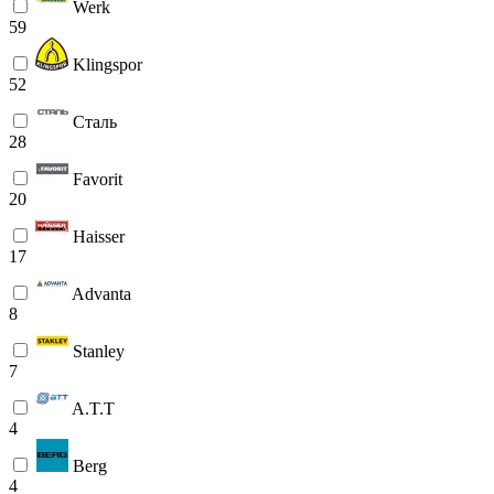
Werk
59
Klingspor
52
Сталь
28
Favorit
20
Haisser
17
Advanta
8
Stanley
7
A.T.T
4
Berg
4