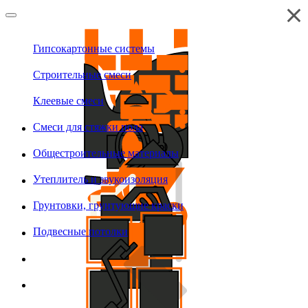
Гипсокартонные системы
Строительные смеси
Клеевые смеси
Смеси для стяжки пола
Общестроительные материалы
Утеплитель и звукоизоляция
Грунтовки, грунтующие краски
Подвесные потолки