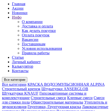
Главная
Акции
Новинки
Инфо
О компании
Доставка и оплата
Как делать покупки
Оплата покупок
Вакансии
Поставщикам
Условия использования
Правила работы
Статьи
Личный кабинет
Калькулятор
Контакты
Все категории
Все категории
КРАСКА ВОДОЭМУЛЬСИОННАЯ ALPINA
Строительный крепеж
Штукатурки ANSERGLOB
Штукатурки KNAUF
Гипсокартонные системы и
комплектующие
Строительные смеси
Клеевые смеси
Смеси
для стяжки пола
Общестроительные материалы
Утеплитель и
звукоизоляция
Грунтовки, Грунтующая краска
Лакокрасочные