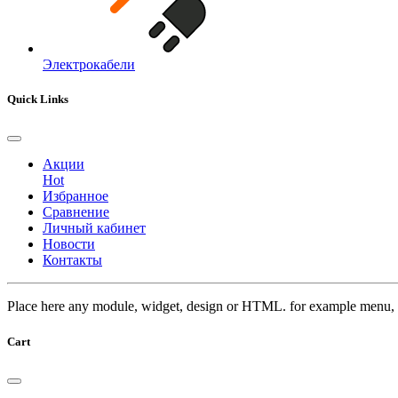
Электрокабели
Quick Links
Акции
Hot
Избранное
Сравнение
Личный кабинет
Новости
Контакты
Place here any module, widget, design or HTML. for example menu, 
Cart