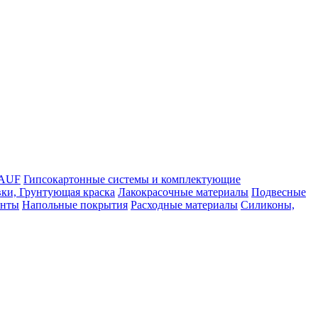
NAUF
Гипсокартонные системы и комплектующие
ки, Грунтующая краска
Лакокрасочные материалы
Подвесные
енты
Напольные покрытия
Расходные материалы
Силиконы,