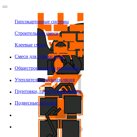
Гипсокартонные системы
Строительные смеси
Клеевые смеси
Смеси для стяжки пола
Общестроительные материалы
Утеплитель и звукоизоляция
Грунтовки, грунтующие краски
Подвесные потолки