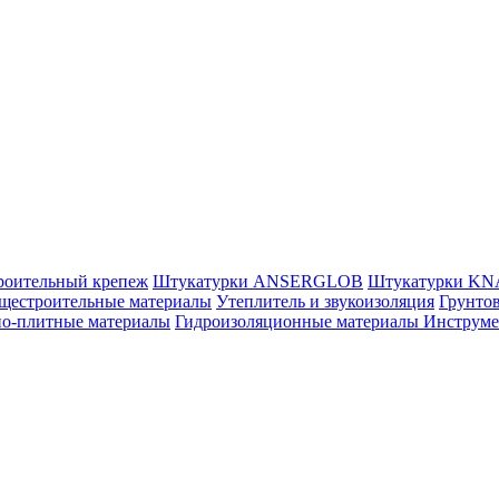
роительный крепеж
Штукатурки ANSERGLOB
Штукатурки K
щестроительные материалы
Утеплитель и звукоизоляция
Грунтов
но-плитные материалы
Гидроизоляционные материалы
Инструм