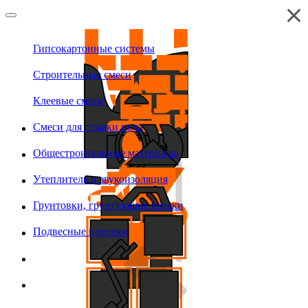
Гипсокартонные системы
Строительные смеси
Клеевые смеси
Смеси для стяжки пола
Общестроительные материалы
Утеплитель и звукоизоляция
Грунтовки, грунтующие краски
Подвесные потолки