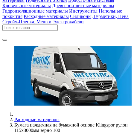
материалы
Подвесные потолки
Водосточные системы
Кровельные материалы
Древесно-плитные материалы
Гидроизоляционные материалы
Инструменты
Напольные
покрытия
Расходные материалы
Силиконы, Герметики, Пена
Стрейч-Пленка, Мешки
Электрокабели
Расходные материалы
Бумага наждачная на бумажной основе Klingspor рулон
115х3000мм зерно 100