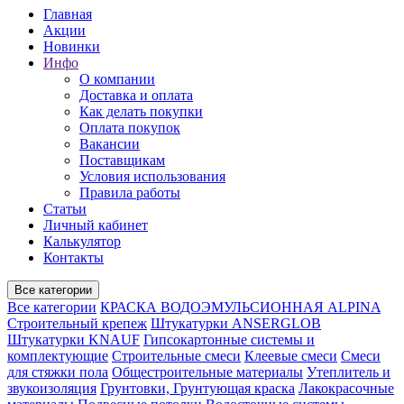
Главная
Акции
Новинки
Инфо
О компании
Доставка и оплата
Как делать покупки
Оплата покупок
Вакансии
Поставщикам
Условия использования
Правила работы
Статьи
Личный кабинет
Калькулятор
Контакты
Все категории
Все категории
КРАСКА ВОДОЭМУЛЬСИОННАЯ ALPINA
Строительный крепеж
Штукатурки ANSERGLOB
Штукатурки KNAUF
Гипсокартонные системы и
комплектующие
Строительные смеси
Клеевые смеси
Смеси
для стяжки пола
Общестроительные материалы
Утеплитель и
звукоизоляция
Грунтовки, Грунтующая краска
Лакокрасочные