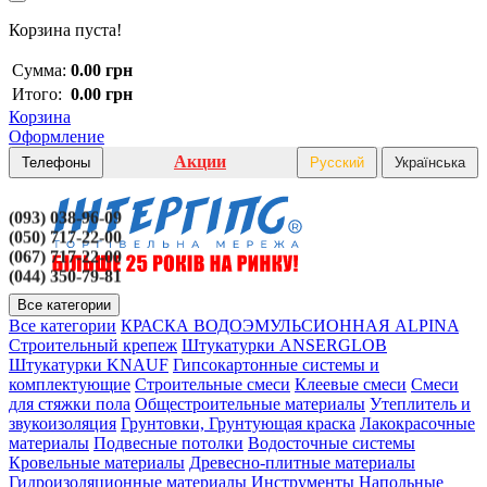
Корзина пуста!
Сумма:
0.00 грн
Итого:
0.00 грн
Корзина
Оформление
Акции
Телефоны
Русский
Українська
(093) 038-96-09
(050) 717-22-00
(067) 717-22-00
(044) 350-79-81
Все категории
Все категории
КРАСКА ВОДОЭМУЛЬСИОННАЯ ALPINA
Строительный крепеж
Штукатурки ANSERGLOB
Штукатурки KNAUF
Гипсокартонные системы и
комплектующие
Строительные смеси
Клеевые смеси
Смеси
для стяжки пола
Общестроительные материалы
Утеплитель и
звукоизоляция
Грунтовки, Грунтующая краска
Лакокрасочные
материалы
Подвесные потолки
Водосточные системы
Кровельные материалы
Древесно-плитные материалы
Гидроизоляционные материалы
Инструменты
Напольные