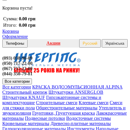
Корзина пуста!
Сумма:
0.00 грн
Итого:
0.00 грн
Корзина
Оформление
Акции
Телефоны
Русский
Українська
(093) 038-96-09
(050) 717-22-00
(067) 717-22-00
(044) 350-79-81
Все категории
Все категории
КРАСКА ВОДОЭМУЛЬСИОННАЯ ALPINA
Строительный крепеж
Штукатурки ANSERGLOB
Штукатурки KNAUF
Гипсокартонные системы и
комплектующие
Строительные смеси
Клеевые смеси
Смеси
для стяжки пола
Общестроительные материалы
Утеплитель и
звукоизоляция
Грунтовки, Грунтующая краска
Лакокрасочные
материалы
Подвесные потолки
Водосточные системы
Кровельные материалы
Древесно-плитные материалы
Гидроизоляционные материалы
Инструменты
Напольные