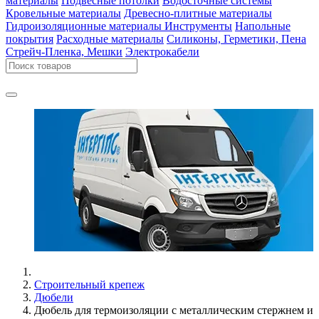
материалы
Подвесные потолки
Водосточные системы
Кровельные материалы
Древесно-плитные материалы
Гидроизоляционные материалы
Инструменты
Напольные
покрытия
Расходные материалы
Силиконы, Герметики, Пена
Стрейч-Пленка, Мешки
Электрокабели
Строительный крепеж
Дюбели
Дюбель для термоизоляции с металлическим стержнем и