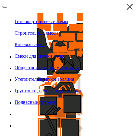
Гипсокартонные системы
Строительные смеси
Клеевые смеси
Смеси для стяжки пола
Общестроительные материалы
Утеплитель и звукоизоляция
Грунтовки, грунтующие краски
Подвесные потолки