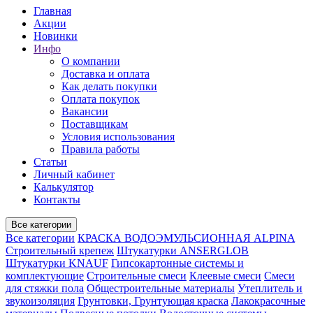
Главная
Акции
Новинки
Инфо
О компании
Доставка и оплата
Как делать покупки
Оплата покупок
Вакансии
Поставщикам
Условия использования
Правила работы
Статьи
Личный кабинет
Калькулятор
Контакты
Все категории
Все категории
КРАСКА ВОДОЭМУЛЬСИОННАЯ ALPINA
Строительный крепеж
Штукатурки ANSERGLOB
Штукатурки KNAUF
Гипсокартонные системы и
комплектующие
Строительные смеси
Клеевые смеси
Смеси
для стяжки пола
Общестроительные материалы
Утеплитель и
звукоизоляция
Грунтовки, Грунтующая краска
Лакокрасочные