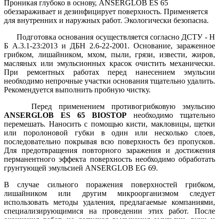
Проникая глубоко в основу, ANSERGLOB ES 65
обеззараживает и дезинфицирует поверхность. Применяется
для внутренних и наружных работ. Экологически безопасна.
Подготовка основания осуществляется согласно ДСТУ - Н
Б А.3.1-23:2013 и ДБН 2.6-22-2001. Основание, зараженное
грибком, лишайником, мхом, пыли, грязи, извести, жиров,
масляных или эмульсионных красок очистить механически.
При ремонтных работах перед нанесением эмульсии
необходимо непрочные участки основания тщательно удалить.
Рекомендуется выполнить пробную чистку.
Перед применением противогрибковую эмульсию
ANSERGLOB ES 65 BIOSTOP
необходимо тщательно
перемешать. Наносить с помощью кисти, макловицы, щетки
или поролоновой губки в один или несколько слоев,
последовательно покрывая всю поверхность без пропусков.
Для предотвращения повторного заражения и достижения
перманентного эффекта поверхность необходимо обработать
грунтующей эмульсией ANSERGLOB EG 69.
В случае сильного поражения поверхностей грибком,
лишайником или другим микроорганизмом следует
использовать методы удаления, предлагаемые компаниями,
специализирующимися на проведении этих работ. После