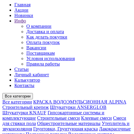
Главная
Акции
Новинки
Инфо
О компании
Доставка и оплата
Как делать покупки
Оплата покупок
Вакансии
Поставщикам
Условия использования
Правила работы
Статьи
Личный кабинет
Калькулятор
Контакты
Все категории
Все категории
КРАСКА ВОДОЭМУЛЬСИОННАЯ ALPINA
Строительный крепеж
Штукатурки ANSERGLOB
Штукатурки KNAUF
Гипсокартонные системы и
комплектующие
Строительные смеси
Клеевые смеси
Смеси
для стяжки пола
Общестроительные материалы
Утеплитель и
звукоизоляция
Грунтовки, Грунтующая краска
Лакокрасочные