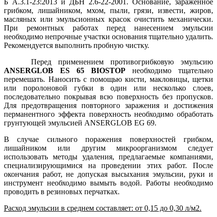
Б А.3.1-23:2013 и ДБН 2.6-22-2001. Основание, зараженное
грибком, лишайником, мхом, пыли, грязи, извести, жиров,
масляных или эмульсионных красок очистить механически.
При ремонтных работах перед нанесением эмульсии
необходимо непрочные участки основания тщательно удалить.
Рекомендуется выполнить пробную чистку.
Перед применением противогрибковую эмульсию
ANSERGLOB ES 65 BIOSTOP
необходимо тщательно
перемешать. Наносить с помощью кисти, макловицы, щетки
или поролоновой губки в один или несколько слоев,
последовательно покрывая всю поверхность без пропусков.
Для предотвращения повторного заражения и достижения
перманентного эффекта поверхность необходимо обработать
грунтующей эмульсией ANSERGLOB EG 69.
В случае сильного поражения поверхностей грибком,
лишайником или другим микроорганизмом следует
использовать методы удаления, предлагаемые компаниями,
специализирующимися на проведении этих работ. После
окончания работ, не допуская высыхания эмульсии, руки и
инструмент необходимо вымыть водой. Работы необходимо
проводить в резиновых перчатках.
Расход эмульсии в среднем составляет: от 0,15 до 0,30 л/м2.