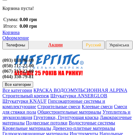
Корзина пуста!
Сумма:
0.00 грн
Итого:
0.00 грн
Корзина
Оформление
Акции
Телефоны
Русский
Українська
(093) 038-96-09
(050) 717-22-00
(067) 717-22-00
(044) 350-79-81
Все категории
Все категории
КРАСКА ВОДОЭМУЛЬСИОННАЯ ALPINA
Строительный крепеж
Штукатурки ANSERGLOB
Штукатурки KNAUF
Гипсокартонные системы и
комплектующие
Строительные смеси
Клеевые смеси
Смеси
для стяжки пола
Общестроительные материалы
Утеплитель и
звукоизоляция
Грунтовки, Грунтующая краска
Лакокрасочные
материалы
Подвесные потолки
Водосточные системы
Кровельные материалы
Древесно-плитные материалы
Гидроизоляционные материалы
Инструменты
Напольные