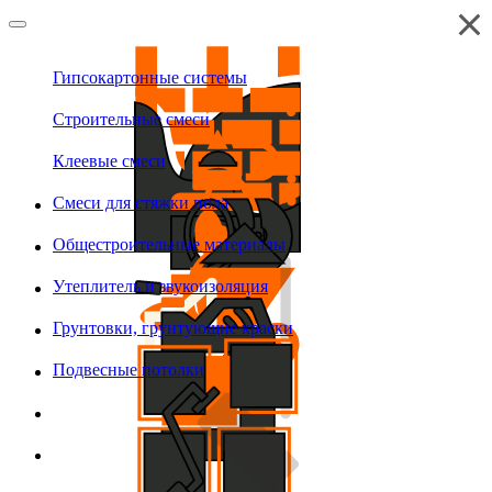
Гипсокартонные системы
Строительные смеси
Клеевые смеси
Смеси для стяжки пола
Общестроительные материалы
Утеплитель и звукоизоляция
Грунтовки, грунтующие краски
Подвесные потолки