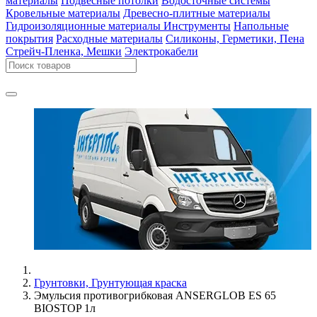
материалы
Подвесные потолки
Водосточные системы
Кровельные материалы
Древесно-плитные материалы
Гидроизоляционные материалы
Инструменты
Напольные
покрытия
Расходные материалы
Силиконы, Герметики, Пена
Стрейч-Пленка, Мешки
Электрокабели
Грунтовки, Грунтующая краска
Эмульсия противогрибковая ANSERGLOB ES 65
BIOSTOP 1л