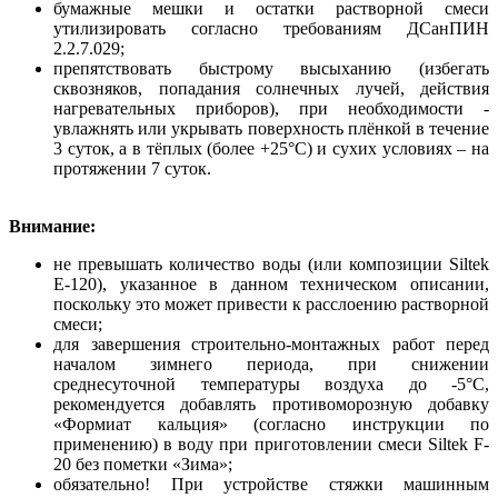
бумажные мешки и остатки растворной смеси
утилизировать согласно требованиям ДСанПИН
2.2.7.029;
препятствовать быстрому высыханию (избегать
сквозняков, попадания солнечных лучей, действия
нагревательных приборов), при необходимости -
увлажнять или укрывать поверхность плёнкой в течение
3 суток, а в тёплых (более +25°С) и сухих условиях – на
протяжении 7 суток.
Внимание:
не превышать количество воды (или композиции Siltek
Е-120), указанное в данном техническом описании,
поскольку это может привести к расслоению растворной
смеси;
для завершения строительно-монтажных работ перед
началом зимнего периода, при снижении
среднесуточной температуры воздуха до -5°С,
рекомендуется добавлять противоморозную добавку
«Формиат кальция» (согласно инструкции по
применению) в воду при приготовлении смеси Siltek F-
20 без пометки «Зима»;
обязательно! При устройстве стяжки машинным