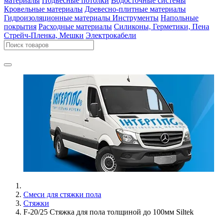
материалы
Подвесные потолки
Водосточные системы
Кровельные материалы
Древесно-плитные материалы
Гидроизоляционные материалы
Инструменты
Напольные
покрытия
Расходные материалы
Силиконы, Герметики, Пена
Стрейч-Пленка, Мешки
Электрокабели
Смеси для стяжки пола
Стяжки
F-20/25 Стяжка для пола толщиной до 100мм Siltek