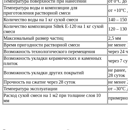
Температура поверхности при нанесении
от 0°С до 
Температура воды и композиции для
от +10°С д
приготовления растворной смеси
Количество воды на 1 кг сухой смеси
140 – 150 
Количество композиции Siltek Е-120 на 1 кг сухой
120 – 130 
смеси
Максимальный размер частиц
2,5 мм
Время пригодности растворной смеси
не менее 1
Возможность технологического перемещения
через 24 ч
Возможность укладки керамических и каменных
через 7 су
плиток
не ранее, 
Возможность укладки других покрытий
28 суток
Прочность на сжатие через 28 суток
не менее 
Температура эксплуатации
от –30°С д
Расход сухой смеси на 1 м2 при толщине слоя 10
примерно 
мм