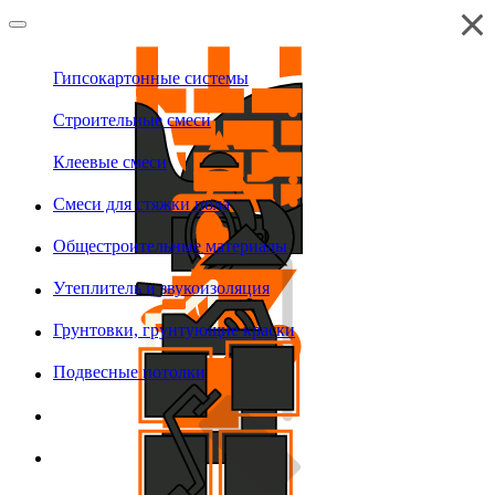
Гипсокартонные системы
Строительные смеси
Клеевые смеси
Смеси для стяжки пола
Общестроительные материалы
Утеплитель и звукоизоляция
Грунтовки, грунтующие краски
Подвесные потолки