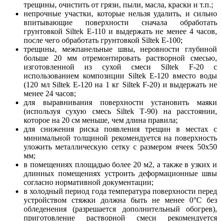
трещины, очистить от грязи, пыли, масла, краски и т.п.;
непрочные участки, которые нельзя удалить, и сильно
впитывающие поверхности сначала обработать
грунтовкой Siltek Е-110 и выдержать не менее 4 часов,
после чего обработать грунтовкой Siltek Е-100;
трещины, межпанельные швы, неровности глубиной
больше 20 мм отремонтировать растворной смесью,
изготовленной из сухой смеси Siltek F-20 с
использованием композиции Siltek Е-120 вместо воды
(120 мл Siltek Е-120 на 1 кг Siltek F-20) и выдержать не
менее 24 часов;
для выравнивания поверхности установить маяки
(используя сухую смесь Siltek Т-90) на расстоянии,
которое на 20 см меньше, чем длина правила;
для снижения риска появления трещин в местах с
минимальной толщиной рекомендуется на поверхность
уложить металлическую сетку с размером ячеек 50х50
мм;
в помещениях площадью более 20 м2, а также в узких и
длинных помещениях устроить деформационные швы
согласно нормативной документации;
в холодный период года температура поверхности перед
устройством стяжки должна быть не менее 0°С без
обледенения (разрешается дополнительный обогрев),
приготовление растворной смеси рекомендуется