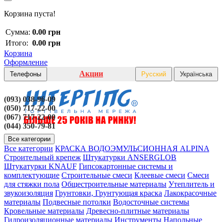
Корзина пуста!
Сумма:
0.00 грн
Итого:
0.00 грн
Корзина
Оформление
Акции
Телефоны
Русский
Українська
(093) 038-96-09
(050) 717-22-00
(067) 717-22-00
(044) 350-79-81
Все категории
Все категории
КРАСКА ВОДОЭМУЛЬСИОННАЯ ALPINA
Строительный крепеж
Штукатурки ANSERGLOB
Штукатурки KNAUF
Гипсокартонные системы и
комплектующие
Строительные смеси
Клеевые смеси
Смеси
для стяжки пола
Общестроительные материалы
Утеплитель и
звукоизоляция
Грунтовки, Грунтующая краска
Лакокрасочные
материалы
Подвесные потолки
Водосточные системы
Кровельные материалы
Древесно-плитные материалы
Гидроизоляционные материалы
Инструменты
Напольные