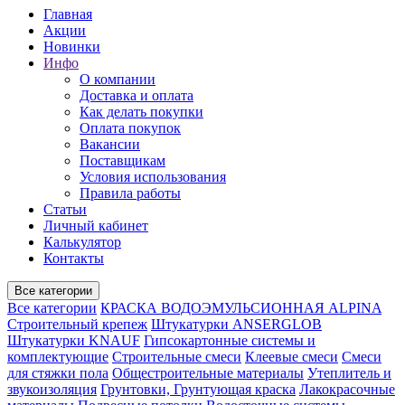
Главная
Акции
Новинки
Инфо
О компании
Доставка и оплата
Как делать покупки
Оплата покупок
Вакансии
Поставщикам
Условия использования
Правила работы
Статьи
Личный кабинет
Калькулятор
Контакты
Все категории
Все категории
КРАСКА ВОДОЭМУЛЬСИОННАЯ ALPINA
Строительный крепеж
Штукатурки ANSERGLOB
Штукатурки KNAUF
Гипсокартонные системы и
комплектующие
Строительные смеси
Клеевые смеси
Смеси
для стяжки пола
Общестроительные материалы
Утеплитель и
звукоизоляция
Грунтовки, Грунтующая краска
Лакокрасочные