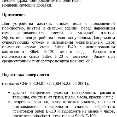
Цемент, фракционированные наполнители,
модифицирующие добавки.
Применение:
Для устройства жестких стяжек пола с повышенной
прочностью, внутри и снаружи зданий, перед нанесением
самовыравнивающихся смесей и укладкой плитки.
Эффективна для устройства полов под уклоном. Для ремонта
существующих стяжек и заполнения межпанельных швов
применять сухую смесь Siltek F-20 с использованием
композиции Siltek Е-120 вместо воды. Разрешается
использовать смесь Siltek F-20 с пометкой «Зима» при
среднесуточной температуре воздуха не ниже -5°С.
Подготовка поверхности
(согласно СНиП 3.04.01-87, ДБН В.2.6-22-2001):
удалить непрочные участки поверхности, расшить
трещины, очистить от грязи, пыли, масла, краски и т.п.;
непрочные участки, которые нельзя удалить, и сильно
впитывающие поверхности сначала обработать
грунтовкой Siltek Е-110 и выдержать не менее 4 часов,
после чего обработать грунтовкой Siltek Е-100;