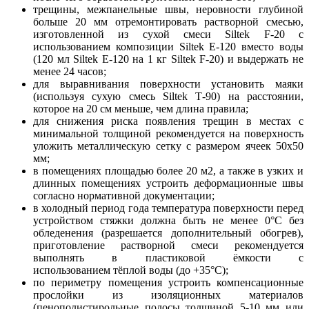
трещины, межпанельные швы, неровности глубиной
больше 20 мм отремонтировать растворной смесью,
изготовленной из сухой смеси Siltek F-20 с
использованием композиции Siltek Е-120 вместо воды
(120 мл Siltek Е-120 на 1 кг Siltek F-20) и выдержать не
менее 24 часов;
для выравнивания поверхности установить маяки
(используя сухую смесь Siltek Т-90) на расстоянии,
которое на 20 см меньше, чем длина правила;
для снижения риска появления трещин в местах с
минимальной толщиной рекомендуется на поверхность
уложить металлическую сетку с размером ячеек 50х50
мм;
в помещениях площадью более 20 м2, а также в узких и
длинных помещениях устроить деформационные швы
согласно нормативной документации;
в холодный период года температура поверхности перед
устройством стяжки должна быть не менее 0°С без
обледенения (разрешается дополнительный обогрев),
приготовление растворной смеси рекомендуется
выполнять в пластиковой ёмкости с
использованием тёплой воды (до +35°С);
по периметру помещения устроить компенсационные
прослойки из изоляционных материалов
(пенополистирольные полосы толщиной 5-10 мм или