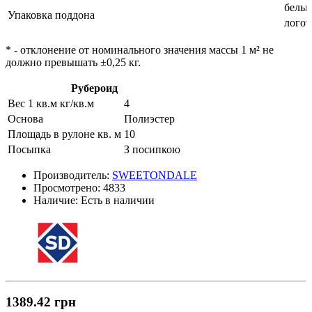
белый
Упаковка поддона
лого
* - отклонение от номинального значения массы 1 м² не
должно превышать ±0,25 кг.
Рубероид
Вес 1 кв.м кг/кв.м
4
Основа
Полиэстер
Площадь в рулоне кв. м
10
Посыпка
З посипкою
Производитель:
SWEETONDALE
Просмотрено:
4833
Наличие:
Есть в наличии
1389.42 грн