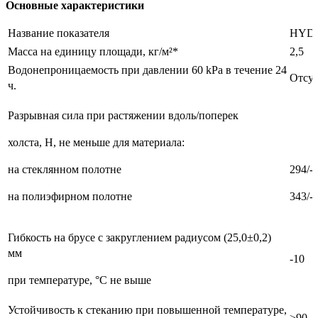
Основные характеристики
Название показателя
HYD
Масса на единицу площади, кг/м²*
2,5
Водонепроницаемость при давлении 60 kPa в течение 24
Отсут
ч.
Разрывная сила при растяжении вдоль/поперек
холста, Н, не меньше для материала:
на стеклянном полотне
294/-
на полиэфирном полотне
343/-
Гибкость на брусе с закруглением радиусом (25,0±0,2)
мм
-10
при температуре, °С не выше
Устойчивость к стеканию при повышенной температуре,
≥90