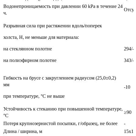
Водонепроницаемость при давлении 60 kPa в течение 24
Отсут
ч.
Разрывная сила при растяжении вдоль/поперек
холста, Н, не меньше для материала:
на стеклянном полотне
294/-
на полиэфирном полотне
343/-
Гибкость на брусе с закруглением радиусом (25,0±0,2)
мм
-10
при температуре, °С не выше
Устойчивость к стеканию при повышенной температуре,
≥90
°С
Потеря крупнозернистой посыпки, г/образец, не более
-
Длина / ширина, м
15х1