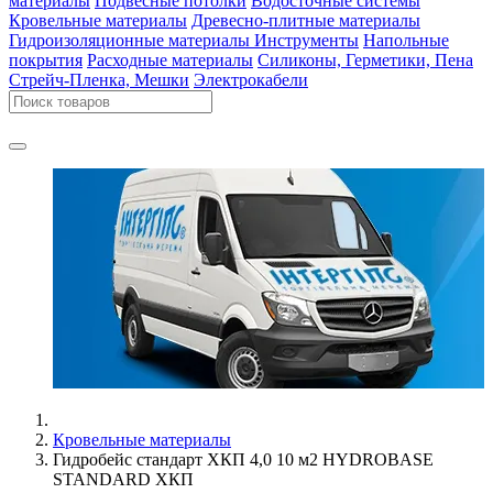
материалы
Подвесные потолки
Водосточные системы
Кровельные материалы
Древесно-плитные материалы
Гидроизоляционные материалы
Инструменты
Напольные
покрытия
Расходные материалы
Силиконы, Герметики, Пена
Стрейч-Пленка, Мешки
Электрокабели
Кровельные материалы
Гидробейс стандарт ХКП 4,0 10 м2 HYDROBASE
STANDARD ХКП