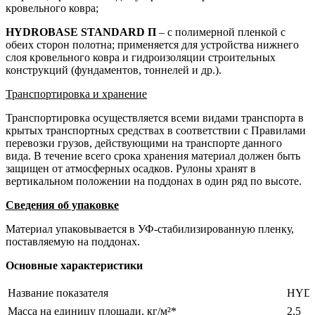
кровельного ковра;
HYDROBASE STANDARD П
– с полимерной пленкой с
обеих сторон полотна; применяется для устройства нижнего
слоя кровельного ковра и гидроизоляции строительных
конструкций (фундаментов, тоннелей и др.).
Транспортировка и хранение
Транспортировка осуществляется всеми видами транспорта в
крытых транспортных средствах в соответствии с Правилами
перевозки грузов, действующими на транспорте данного
вида. В течение всего срока хранения материал должен быть
защищен от атмосферных осадков. Рулоны хранят в
вертикальном положении на поддонах в один ряд по высоте.
Сведения об упаковке
Материал упаковывается в УФ-стабилизированную пленку,
поставляемую на поддонах.
Основные характеристики
Название показателя
HYD
Масса на единицу площади, кг/м²*
2,5