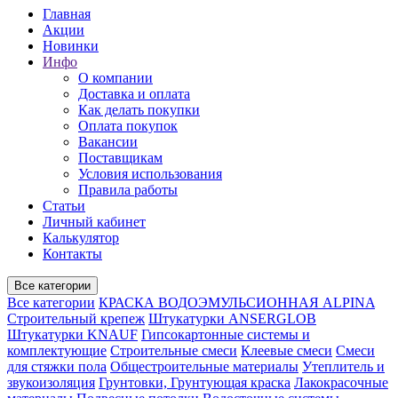
Главная
Акции
Новинки
Инфо
О компании
Доставка и оплата
Как делать покупки
Оплата покупок
Вакансии
Поставщикам
Условия использования
Правила работы
Статьи
Личный кабинет
Калькулятор
Контакты
Все категории
Все категории
КРАСКА ВОДОЭМУЛЬСИОННАЯ ALPINA
Строительный крепеж
Штукатурки ANSERGLOB
Штукатурки KNAUF
Гипсокартонные системы и
комплектующие
Строительные смеси
Клеевые смеси
Смеси
для стяжки пола
Общестроительные материалы
Утеплитель и
звукоизоляция
Грунтовки, Грунтующая краска
Лакокрасочные