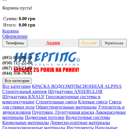
Корзина пуста!
Сумма:
0.00 грн
Итого:
0.00 грн
Корзина
Оформление
Акции
Телефоны
Русский
Українська
(093) 038-96-09
(050) 717-22-00
(067) 717-22-00
(044) 350-79-81
Все категории
Все категории
КРАСКА ВОДОЭМУЛЬСИОННАЯ ALPINA
Строительный крепеж
Штукатурки ANSERGLOB
Штукатурки KNAUF
Гипсокартонные системы и
комплектующие
Строительные смеси
Клеевые смеси
Смеси
для стяжки пола
Общестроительные материалы
Утеплитель и
звукоизоляция
Грунтовки, Грунтующая краска
Лакокрасочные
материалы
Подвесные потолки
Водосточные системы
Кровельные материалы
Древесно-плитные материалы
Гидроизоляционные материалы
Инструменты
Напольные