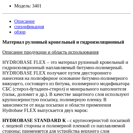
Модель:
3401
Описание
спецификация
обзор
Материал рулонный кровельный и гидроизоляционный
Описание продукции и область использования
HYDROBASE FLEX – это материал рулонный кровельный и
гидроизоляционный наплавляемый битумно-полимерный.
HYDROBASE FLEX получают путем двустороннего
нанесения на полиэфирное основание битумно-полимерного
вяжущего, состоящего из битума, полимерного модификатора
СБС (стирол-бутадиен-стирол) и минерального наполнителя
(тальк, доломит и др.). В качестве защитного слоя используют
крупнозернистую посыпку, полимерную пленку. В
зависимости от вида посыпки и области применения
Hydrobase FLEX выпускается двух марок:
HYDROBASE STANDARD К
- с крупнозернистой посыпкой
с лицевой стороны и полимерной пленкой со наплавляемой
стороны; применяется для устройства верхнего слоя