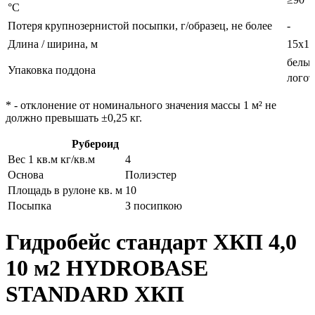
°С
Потеря крупнозернистой посыпки, г/образец, не более
-
Длина / ширина, м
15х1
белый
Упаковка поддона
лого
* - отклонение от номинального значения массы 1 м² не
должно превышать ±0,25 кг.
Рубероид
Вес 1 кв.м кг/кв.м
4
Основа
Полиэстер
Площадь в рулоне кв. м
10
Посыпка
З посипкою
Гидробейс стандарт ХКП 4,0
10 м2 HYDROBASE
STANDARD ХКП