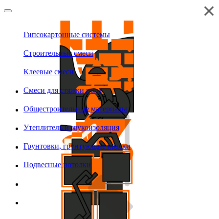
Гипсокартонные системы
Строительные смеси
Клеевые смеси
Смеси для стяжки пола
Общестроительные материалы
Утеплитель и звукоизоляция
Грунтовки, грунтующие краски
Подвесные потолки