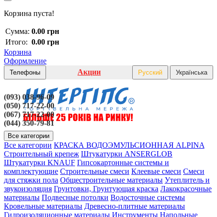
Корзина пуста!
Сумма:
0.00 грн
Итого:
0.00 грн
Корзина
Оформление
Акции
Телефоны
Русский
Українська
(093) 038-96-09
(050) 717-22-00
(067) 717-22-00
(044) 350-79-81
Все категории
Все категории
КРАСКА ВОДОЭМУЛЬСИОННАЯ ALPINA
Строительный крепеж
Штукатурки ANSERGLOB
Штукатурки KNAUF
Гипсокартонные системы и
комплектующие
Строительные смеси
Клеевые смеси
Смеси
для стяжки пола
Общестроительные материалы
Утеплитель и
звукоизоляция
Грунтовки, Грунтующая краска
Лакокрасочные
материалы
Подвесные потолки
Водосточные системы
Кровельные материалы
Древесно-плитные материалы
Гидроизоляционные материалы
Инструменты
Напольные