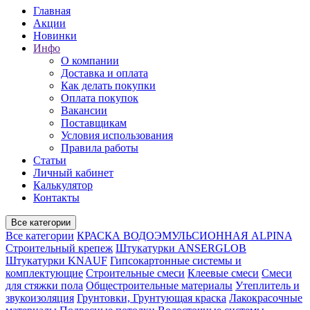
Главная
Акции
Новинки
Инфо
О компании
Доставка и оплата
Как делать покупки
Оплата покупок
Вакансии
Поставщикам
Условия использования
Правила работы
Статьи
Личный кабинет
Калькулятор
Контакты
Все категории
Все категории
КРАСКА ВОДОЭМУЛЬСИОННАЯ ALPINA
Строительный крепеж
Штукатурки ANSERGLOB
Штукатурки KNAUF
Гипсокартонные системы и
комплектующие
Строительные смеси
Клеевые смеси
Смеси
для стяжки пола
Общестроительные материалы
Утеплитель и
звукоизоляция
Грунтовки, Грунтующая краска
Лакокрасочные