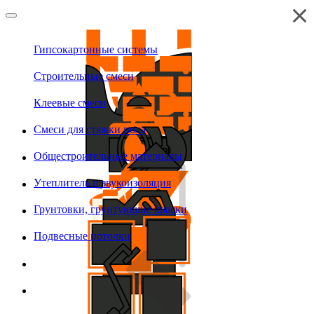
Гипсокартонные системы
Строительные смеси
Клеевые смеси
Смеси для стяжки пола
Общестроительные материалы
Утеплитель и звукоизоляция
Грунтовки, грунтующие краски
Подвесные потолки