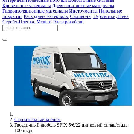
материалы
Подвесные потолки
Водосточные системы
Кровельные материалы
Древесно-плитные материалы
Гидроизоляционные материалы
Инструменты
Напольные
покрытия
Расходные материалы
Силиконы, Герметики, Пена
Стрейч-Пленка, Мешки
Электрокабели
Строительный крепеж
Гвоздичный дюбель SPIX 5/6/22 цинковый сплав/сталь
100шт/уп