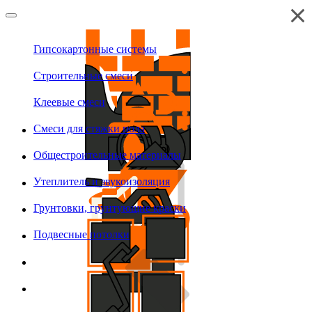
Гипсокартонные системы
Строительные смеси
Клеевые смеси
Смеси для стяжки пола
Общестроительные материалы
Утеплитель и звукоизоляция
Грунтовки, грунтующие краски
Подвесные потолки