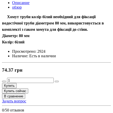
Описание
обзор
Хомут труби колір білий необхідний для фіксації
водостічної труби діаметром 8
0 мм
, використовується в
комплекті з гаком хомута для фіксації до стіни.
Діаметр: 8
0 мм
Колір: білий
Просмотрено:
2924
Наличие:
Есть в наличии
74.37 грн
Купить
Купить сейчас
В сравнение
Задать вопрос
0/5
0 отзывов