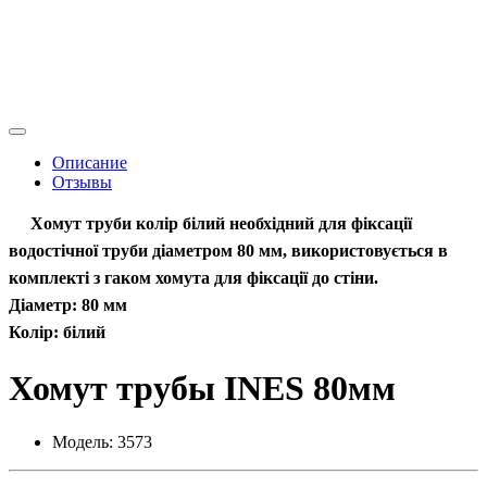
Описание
Отзывы
Хомут труби колір білий необхідний для фіксації
водостічної труби діаметром 8
0 мм
, використовується в
комплекті з гаком хомута для фіксації до стіни.
Діаметр: 8
0 мм
Колір: білий
Хомут трубы INES 80мм
Модель:
3573