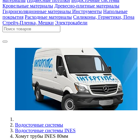
материалы
Подвесные потолки
Водосточные системы
Кровельные материалы
Древесно-плитные материалы
Гидроизоляционные материалы
Инструменты
Напольные
покрытия
Расходные материалы
Силиконы, Герметики, Пена
Стрейч-Пленка, Мешки
Электрокабели
Водосточные системы
Водосточные системы INES
Хомут трубы INES 80мм