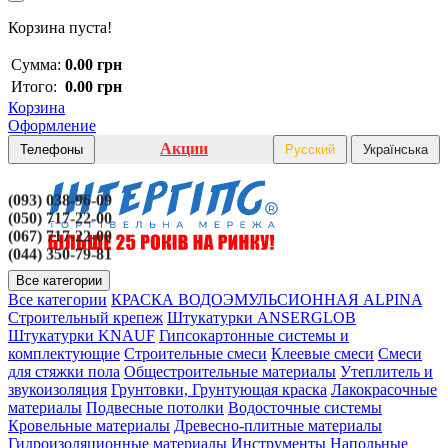
Корзина пуста!
Сумма:
0.00 грн
Итого:
0.00 грн
Корзина
Оформление
Акции
Телефоны
Русский
Українська
(093) 038-96-09
(050) 717-22-00
(067) 717-22-00
(044) 350-79-81
Все категории
Все категории
КРАСКА ВОДОЭМУЛЬСИОННАЯ ALPINA
Строительный крепеж
Штукатурки ANSERGLOB
Штукатурки KNAUF
Гипсокартонные системы и
комплектующие
Строительные смеси
Клеевые смеси
Смеси
для стяжки пола
Общестроительные материалы
Утеплитель и
звукоизоляция
Грунтовки, Грунтующая краска
Лакокрасочные
материалы
Подвесные потолки
Водосточные системы
Кровельные материалы
Древесно-плитные материалы
Гидроизоляционные материалы
Инструменты
Напольные