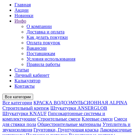
Главная
Акции
Новинки
Инфо
О компании
Доставка и оплата
Как делать покупки
Оплата покупок
Вакансии
Поставщикам
Условия использования
Правила работы
Статьи
Личный кабинет
Калькулятор
Контакты
Все категории
Все категории
КРАСКА ВОДОЭМУЛЬСИОННАЯ ALPINA
Строительный крепеж
Штукатурки ANSERGLOB
Штукатурки KNAUF
Гипсокартонные системы и
комплектующие
Строительные смеси
Клеевые смеси
Смеси
для стяжки пола
Общестроительные материалы
Утеплитель и
звукоизоляция
Грунтовки, Грунтующая краска
Лакокрасочные