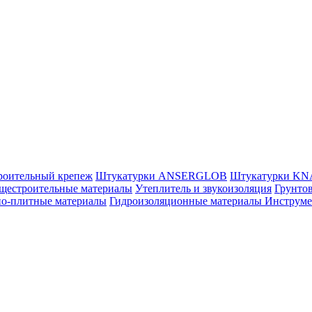
роительный крепеж
Штукатурки ANSERGLOB
Штукатурки K
щестроительные материалы
Утеплитель и звукоизоляция
Грунтов
но-плитные материалы
Гидроизоляционные материалы
Инструм