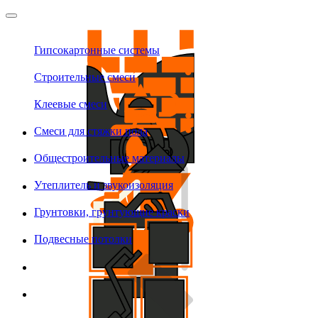
Гипсокартонные системы
Строительные смеси
Клеевые смеси
Смеси для стяжки пола
Общестроительные материалы
Утеплитель и звукоизоляция
Грунтовки, грунтующие краски
Подвесные потолки