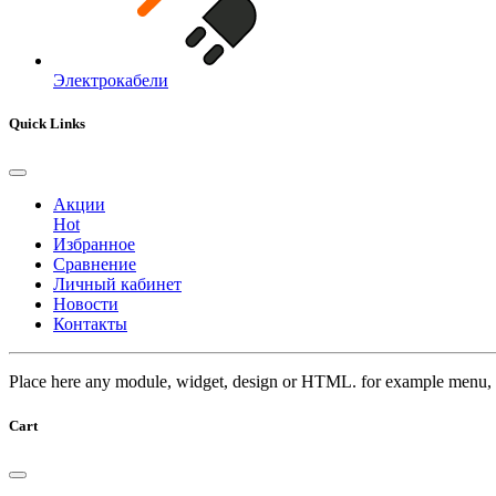
Электрокабели
Quick Links
Акции
Hot
Избранное
Сравнение
Личный кабинет
Новости
Контакты
Place here any module, widget, design or HTML. for example menu, 
Cart