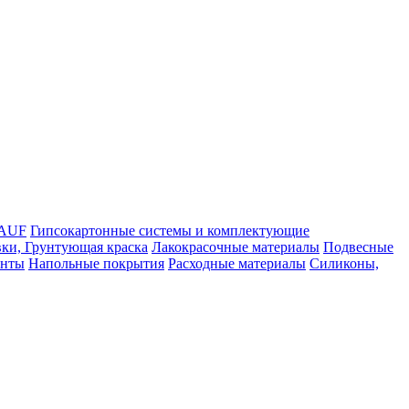
NAUF
Гипсокартонные системы и комплектующие
ки, Грунтующая краска
Лакокрасочные материалы
Подвесные
енты
Напольные покрытия
Расходные материалы
Силиконы,