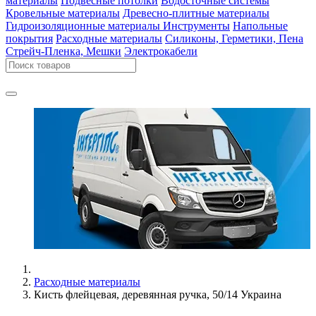
материалы
Подвесные потолки
Водосточные системы
Кровельные материалы
Древесно-плитные материалы
Гидроизоляционные материалы
Инструменты
Напольные
покрытия
Расходные материалы
Силиконы, Герметики, Пена
Стрейч-Пленка, Мешки
Электрокабели
Расходные материалы
Кисть флейцевая, деревянная ручка, 50/14 Украина