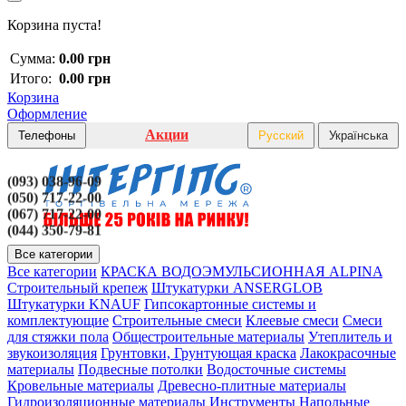
Корзина пуста!
Сумма:
0.00 грн
Итого:
0.00 грн
Корзина
Оформление
Акции
Телефоны
Русский
Українська
(093) 038-96-09
(050) 717-22-00
(067) 717-22-00
(044) 350-79-81
Все категории
Все категории
КРАСКА ВОДОЭМУЛЬСИОННАЯ ALPINA
Строительный крепеж
Штукатурки ANSERGLOB
Штукатурки KNAUF
Гипсокартонные системы и
комплектующие
Строительные смеси
Клеевые смеси
Смеси
для стяжки пола
Общестроительные материалы
Утеплитель и
звукоизоляция
Грунтовки, Грунтующая краска
Лакокрасочные
материалы
Подвесные потолки
Водосточные системы
Кровельные материалы
Древесно-плитные материалы
Гидроизоляционные материалы
Инструменты
Напольные