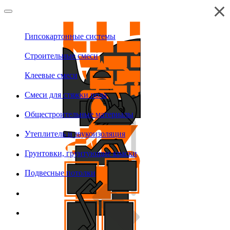
Гипсокартонные системы
Строительные смеси
Клеевые смеси
Смеси для стяжки пола
Общестроительные материалы
Утеплитель и звукоизоляция
Грунтовки, грунтующие краски
Подвесные потолки