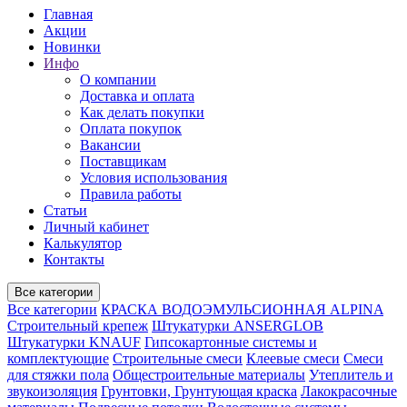
Главная
Акции
Новинки
Инфо
О компании
Доставка и оплата
Как делать покупки
Оплата покупок
Вакансии
Поставщикам
Условия использования
Правила работы
Статьи
Личный кабинет
Калькулятор
Контакты
Все категории
Все категории
КРАСКА ВОДОЭМУЛЬСИОННАЯ ALPINA
Строительный крепеж
Штукатурки ANSERGLOB
Штукатурки KNAUF
Гипсокартонные системы и
комплектующие
Строительные смеси
Клеевые смеси
Смеси
для стяжки пола
Общестроительные материалы
Утеплитель и
звукоизоляция
Грунтовки, Грунтующая краска
Лакокрасочные