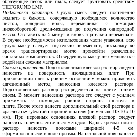
образующее песок или пыль, следует грунтовать средством
TIEFGRUND LMF.
Подготовка раствора
: Сухую смесь следует постепенно
всыпать в ёмкость, содержащую необходимое количество
чистой, холодной воды, перемешивая с помощью
низкооборотной дрели-мешалки до получения однородной
массы. Отставить на 5 минут и вновь тщательно перемешать.
В случае необходимости использования части упаковки, всю
сухую массу следует тщательно перемешать, поскольку во
время транспортировки могло произойти разделение
составных компонентов. Отвердевшую массу не смешивать с
водой или свежим материалом.
Способ применения
: Подготовленный клеевой раствор следует
наносить на поверхность изоляционных плит. При
приклеивании плит к ровным основаниям можно применять
адгезионный метод нанесения клеевого раствора.
Подготовленный раствор распределяется на плите тонким
споем. В момент нанесения раствора его следует с усилием
прижимать с помощью ровной стороны шпателя к
плите. После этого нанести дополнительный спой раствора и
«расчесать» зубчатой стороной шпателя (не меньше 10x10 х 10
мм). При неровных основаниях клеевой раствор следует
наносить точечно-ленточным методом. Вдоль кромки плиты
раствор наносить полосами шириной 4-5 см,
сформированными в виде призмы. На остальной поверхности