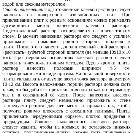
водой или свежим материалом.
Способ применения
: Подготовленный клеевой раствор следует
наносить на поверхность изоляционных плит. При
приклеивании плит к ровным основаниям можно применять
адгезионный метод нанесения клеевого раствора.
Подготовленный раствор распределяется на плите тонким
споем. В момент нанесения раствора его следует с усилием
прижимать с помощью ровной стороны шпателя к
плите. После этого нанести дополнительный спой раствора и
«расчесать» зубчатой стороной шпателя (не меньше 10x10 х 10
мм). При неровных основаниях клеевой раствор следует
наносить точечно-ленточным методом. Вдоль кромки плиты
раствор наносить полосами шириной 4-5 см,
сформированными в виде призмы. На остальной поверхности
плиты укладывать от двух до шести точек раствора диаметром
10-12 см. Высота наложенных порций раствора должна быть
такая, чтобы добиться приклеивания плиты как по периметру,
так и в серединной её части. После нанесения клеевого
раствора плиту следует немедленно приложить к стене
в предусмотренном для нее месте и прижать так, чтобы
получить ровную плоскость с соседними плитами. Плиты
приклеивать чередующимся образом, плотно придвигая к
предыдущим. Излишек выдавленного клеевого раствора
следует удалить, чтобы на кромках не оставалось никаких
остатков. Изоляционные плиты должны быть приклеены к