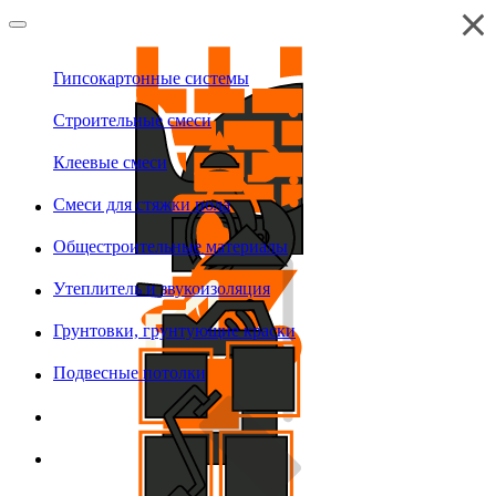
Гипсокартонные системы
Строительные смеси
Клеевые смеси
Смеси для стяжки пола
Общестроительные материалы
Утеплитель и звукоизоляция
Грунтовки, грунтующие краски
Подвесные потолки