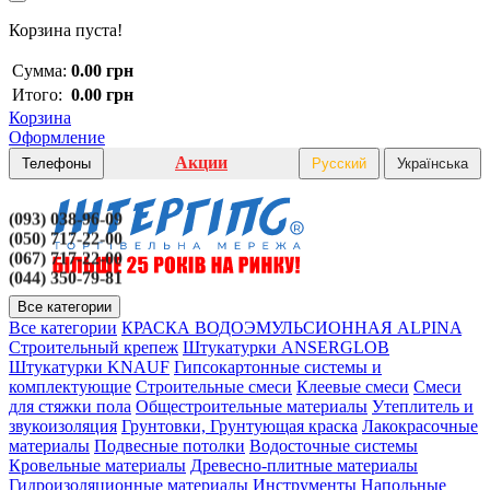
Корзина пуста!
Сумма:
0.00 грн
Итого:
0.00 грн
Корзина
Оформление
Акции
Телефоны
Русский
Українська
(093) 038-96-09
(050) 717-22-00
(067) 717-22-00
(044) 350-79-81
Все категории
Все категории
КРАСКА ВОДОЭМУЛЬСИОННАЯ ALPINA
Строительный крепеж
Штукатурки ANSERGLOB
Штукатурки KNAUF
Гипсокартонные системы и
комплектующие
Строительные смеси
Клеевые смеси
Смеси
для стяжки пола
Общестроительные материалы
Утеплитель и
звукоизоляция
Грунтовки, Грунтующая краска
Лакокрасочные
материалы
Подвесные потолки
Водосточные системы
Кровельные материалы
Древесно-плитные материалы
Гидроизоляционные материалы
Инструменты
Напольные