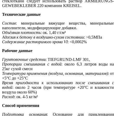
стеклоткани следует использовать раствор ARMIERUNGS-
GEWEBEKLEBER 220 компании KREISEL.
Технические данные
Состав
: минеральные вяжущие вещества, минеральные
наполнители, модифицирующие добавки.
Объёмная плотность
: ок. 1,40 г/см³
Адгезия к бетону в воздушно-сухом состоянии
: >0,5МПа
Содержание растворимого хрома VI
: <0,0002%
Рабочие данные
Грунтовочные средств
а: TIEFGRUND-LMF 301,
Пропорции смешивания с водой
: около 6,3 литров воды на
25кг сухой смеси
Температура применения (воздуха, основания, материалов)
: от
+5°С до +25°С
Время пригодности к использованию после смешивания с
водой
: около 2 часов (при температуре +20°С и влажности
воздуха около 60%)
Расход
: ок. 4-5 кг/м²
Способ применения
Подготовка основания
: Основание для приклеивания