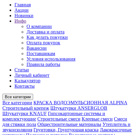
Главная
Акции
Новинки
Инфо
О компании
Доставка и оплата
Как делать покупки
Оплата покупок
Вакансии
Поставщикам
Условия использования
Правила работы
Статьи
Личный кабинет
Калькулятор
Контакты
Все категории
Все категории
КРАСКА ВОДОЭМУЛЬСИОННАЯ ALPINA
Строительный крепеж
Штукатурки ANSERGLOB
Штукатурки KNAUF
Гипсокартонные системы и
комплектующие
Строительные смеси
Клеевые смеси
Смеси
для стяжки пола
Общестроительные материалы
Утеплитель и
звукоизоляция
Грунтовки, Грунтующая краска
Лакокрасочные