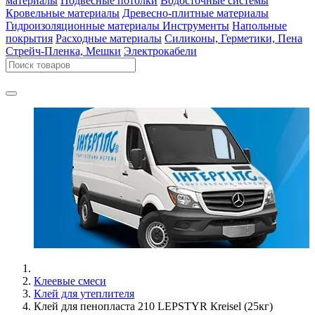
материалы
Подвесные потолки
Водосточные системы
Кровельные материалы
Древесно-плитные материалы
Гидроизоляционные материалы
Инструменты
Напольные
покрытия
Расходные материалы
Силиконы, Герметики, Пена
Стрейч-Пленка, Мешки
Электрокабели
Клеевые смеси
Клей для утеплителя
Клей для пенопласта 210 LEPSTYR Кreisel (25кг)