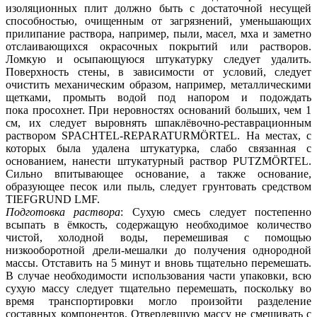
изоляционных плит должно быть с достаточной несущей
способностью, очищенным от загрязнений, уменьшающих
прилипание раствора, например, пыли, масел, мха и заметно
отслаивающихся окрасочных покрытий или растворов.
Ломкую и осыпающуюся штукатурку следует удалить.
Поверхность стены, в зависимости от условий, следует
очистить механическим образом, например, металлическими
щетками, промыть водой под напором и подождать
пока просохнет. При неровностях оснований больших, чем 1
см, их следует выровнять шпаклёвочно-реставрационным
раствором SPACHTEL-REPARATURMÖRTEL. На местах, с
которых была удалена штукатурка, слабо связанная с
основанием, нанести штукатурный раствор PUTZMÖRTEL.
Сильно впитывающее основание, а также основание,
образующее песок или пыль, следует грунтовать средством
TIEFGRUND LMF.
Подготовка раствора
: Сухую смесь следует постепенно
всыпать в ёмкость, содержащую необходимое количество
чистой, холодной воды, перемешивая с помощью
низкооборотной дрели-мешалки до получения однородной
массы. Отставить на 5 минут и вновь тщательно перемешать.
В случае необходимости использования части упаковки, всю
сухую массу следует тщательно перемешать, поскольку во
время транспортировки могло произойти разделение
составных компонентов. Отвердевшую массу не смешивать с