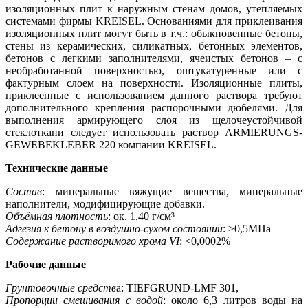
изоляционных плит к наружным стенам домов, утепляемых
системами фирмы KREISEL. Основаниями для приклеивания
изоляционных плит могут быть в т.ч.: обыкновенные бетоны,
стены из керамических, силикатных, бетонных элементов,
бетонов с легкими заполнителями, ячеистых бетонов – с
необработанной поверхностью, оштукатуренные или с
фактурным слоем на поверхности. Изоляционные плиты,
приклеенные с использованием данного раствора требуют
дополнительного крепления распорочными дюбелями. Для
выполнения армирующего слоя из щелочеустойчивой
стеклоткани следует использовать раствор ARMIERUNGS-
GEWEBEKLEBER 220 компании KREISEL.
Технические данные
Состав
: минеральные вяжущие вещества, минеральные
наполнители, модифицирующие добавки.
Объёмная плотность
: ок. 1,40 г/см³
Адгезия к бетону в воздушно-сухом состоянии
: >0,5МПа
Содержание растворимого хрома VI
: <0,0002%
Рабочие данные
Грунтовочные средств
а: TIEFGRUND-LMF 301,
Пропорции смешивания с водой
: около 6,3 литров воды на