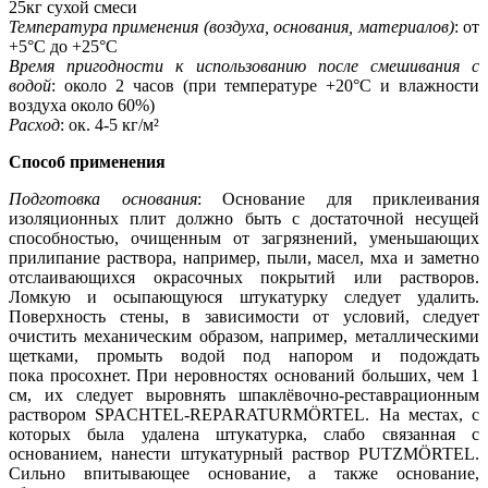
25кг сухой смеси
Температура применения (воздуха, основания, материалов)
: от
+5°С до +25°С
Время пригодности к использованию после смешивания с
водой
: около 2 часов (при температуре +20°С и влажности
воздуха около 60%)
Расход
: ок. 4-5 кг/м²
Способ применения
Подготовка основания
: Основание для приклеивания
изоляционных плит должно быть с достаточной несущей
способностью, очищенным от загрязнений, уменьшающих
прилипание раствора, например, пыли, масел, мха и заметно
отслаивающихся окрасочных покрытий или растворов.
Ломкую и осыпающуюся штукатурку следует удалить.
Поверхность стены, в зависимости от условий, следует
очистить механическим образом, например, металлическими
щетками, промыть водой под напором и подождать
пока просохнет. При неровностях оснований больших, чем 1
см, их следует выровнять шпаклёвочно-реставрационным
раствором SPACHTEL-REPARATURMÖRTEL. На местах, с
которых была удалена штукатурка, слабо связанная с
основанием, нанести штукатурный раствор PUTZMÖRTEL.
Сильно впитывающее основание, а также основание,