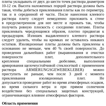
плиты укладывать от двух до шести точек раствора диаметром
10-12 см. Высота наложенных порций раствора должна быть
такая, чтобы добиться приклеивания плиты как по периметру,
так и в серединной её части. После нанесения клеевого
раствора плиту следует немедленно приложить к стене
в предусмотренном для нее месте и прижать так, чтобы
получить ровную плоскость с соседними плитами. Плиты
приклеивать чередующимся образом, плотно придвигая к
предыдущим. Излишек выдавленного клеевого раствора
следует удалить, чтобы на кромках не оставалось никаких
остатков. Изоляционные плиты должны быть приклеены к
основанию не меньше, чем 40 % своей поверхности. До
проведения дальнейших работ (выравнивания и очистки
поверхности плит, дополнительного
крепления специальными дюбелями, выполнения
армирования щелочеустойчивой стеклосеткой с применением
раствора ARMIERUNGSGEWEBEKLEBER) можно
приступить не раньше, чем после 3 дней с момента
приклеивания изоляционных плит. Не
допускается проведение работ во время атмосферных осадков,
во время сильного ветра и при прямом солнечном
воздействии без специальных защитных конструкций,
ограничивающих влияние атмосферных факторов.
Область применения