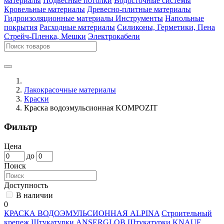
материалы
Подвесные потолки
Водосточные системы
Кровельные материалы
Древесно-плитные материалы
Гидроизоляционные материалы
Инструменты
Напольные
покрытия
Расходные материалы
Силиконы, Герметики, Пена
Стрейч-Пленка, Мешки
Электрокабели
Лакокрасочные материалы
Краски
Краска водоэмульсионная KOMPOZIT
Фильтр
Цена
до
Поиск
Доступность
В наличии
0
КРАСКА ВОДОЭМУЛЬСИОННАЯ ALPINA
Строительный
крепеж
Штукатурки ANSERGLOB
Штукатурки KNAUF