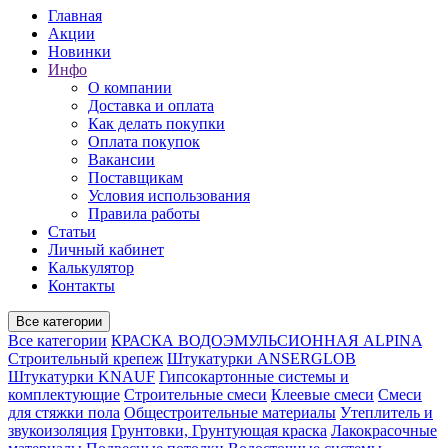
Главная
Акции
Новинки
Инфо
О компании
Доставка и оплата
Как делать покупки
Оплата покупок
Вакансии
Поставщикам
Условия использования
Правила работы
Статьи
Личный кабинет
Калькулятор
Контакты
Все категории
Все категории
КРАСКА ВОДОЭМУЛЬСИОННАЯ ALPINA
Строительный крепеж
Штукатурки ANSERGLOB
Штукатурки KNAUF
Гипсокартонные системы и
комплектующие
Строительные смеси
Клеевые смеси
Смеси
для стяжки пола
Общестроительные материалы
Утеплитель и
звукоизоляция
Грунтовки, Грунтующая краска
Лакокрасочные