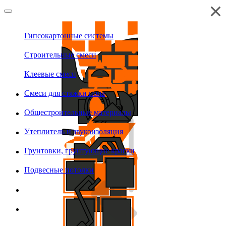
Гипсокартонные системы
Строительные смеси
Клеевые смеси
Смеси для стяжки пола
Общестроительные материалы
Утеплитель и звукоизоляция
Грунтовки, грунтующие краски
Подвесные потолки