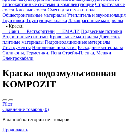
Гипсокартонные системы и комплектующие
Строительные
смеси
Клеевые смеси
Смеси для стяжки пола
Общестроительные материалы
Утеплитель и звукоизоляция
Грунтовки, Грунтующая краска
Лакокрасочные материалы
- Краски
- Лаки
- Растворители
- ЕМАЛИ
Подвесные потолки
Водосточные системы
Кровельные материалы
Древесно-
плитные материалы
Гидроизоляционные материалы
Инструменты
Напольные покрытия
Расходные материалы
Силиконы, Герметики, Пена
Стрейч-Пленка, Мешки
Электрокабели
Краска водоэмульсионная
KOMPOZIT
Filter
Сравнение товаров (0)
В данной категории нет товаров.
Продолжить