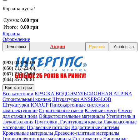
Корзина пуста!
Сумма:
0.00 грн
Итого:
0.00 грн
Корзина
Оформление
Акции
Телефоны
Русский
Українська
(093) 038-96-09
(050) 717-22-00
(067) 717-22-00
(044) 350-79-81
Все категории
Все категории
КРАСКА ВОДОЭМУЛЬСИОННАЯ ALPINA
Строительный крепеж
Штукатурки ANSERGLOB
Штукатурки KNAUF
Гипсокартонные системы и
комплектующие
Строительные смеси
Клеевые смеси
Смеси
для стяжки пола
Общестроительные материалы
Утеплитель и
звукоизоляция
Грунтовки, Грунтующая краска
Лакокрасочные
материалы
Подвесные потолки
Водосточные системы
Кровельные материалы
Древесно-плитные материалы
Гидроизоляционные материалы
Инструменты
Напольные