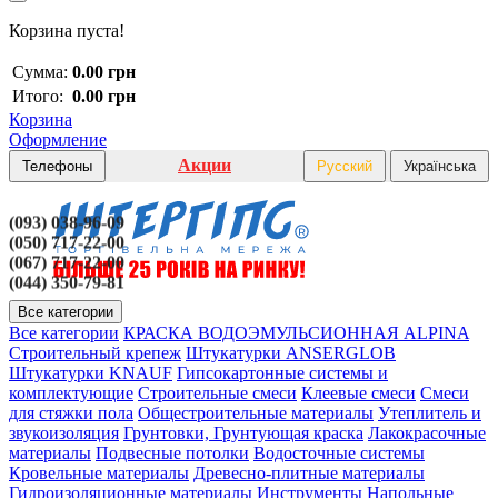
Корзина пуста!
Сумма:
0.00 грн
Итого:
0.00 грн
Корзина
Оформление
Акции
Телефоны
Русский
Українська
(093) 038-96-09
(050) 717-22-00
(067) 717-22-00
(044) 350-79-81
Все категории
Все категории
КРАСКА ВОДОЭМУЛЬСИОННАЯ ALPINA
Строительный крепеж
Штукатурки ANSERGLOB
Штукатурки KNAUF
Гипсокартонные системы и
комплектующие
Строительные смеси
Клеевые смеси
Смеси
для стяжки пола
Общестроительные материалы
Утеплитель и
звукоизоляция
Грунтовки, Грунтующая краска
Лакокрасочные
материалы
Подвесные потолки
Водосточные системы
Кровельные материалы
Древесно-плитные материалы
Гидроизоляционные материалы
Инструменты
Напольные