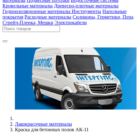
материалы
Подвесные потолки
Водосточные системы
Кровельные материалы
Древесно-плитные материалы
Гидроизоляционные материалы
Инструменты
Напольные
покрытия
Расходные материалы
Силиконы, Герметики, Пена
Стрейч-Пленка, Мешки
Электрокабели
Лакокрасочные материалы
Краска для бетонных полов АК-11