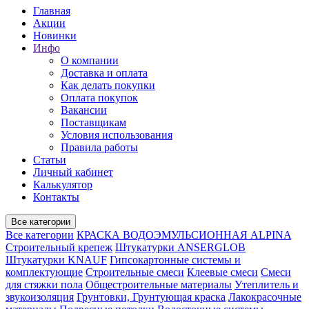
Главная
Акции
Новинки
Инфо
О компании
Доставка и оплата
Как делать покупки
Оплата покупок
Вакансии
Поставщикам
Условия использования
Правила работы
Статьи
Личный кабинет
Калькулятор
Контакты
Все категории
Все категории
КРАСКА ВОДОЭМУЛЬСИОННАЯ ALPINA
Строительный крепеж
Штукатурки ANSERGLOB
Штукатурки KNAUF
Гипсокартонные системы и
комплектующие
Строительные смеси
Клеевые смеси
Смеси
для стяжки пола
Общестроительные материалы
Утеплитель и
звукоизоляция
Грунтовки, Грунтующая краска
Лакокрасочные