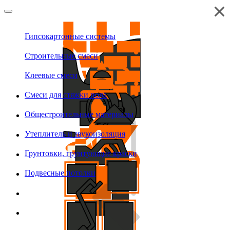
Гипсокартонные системы
Строительные смеси
Клеевые смеси
Смеси для стяжки пола
Общестроительные материалы
Утеплитель и звукоизоляция
Грунтовки, грунтующие краски
Подвесные потолки