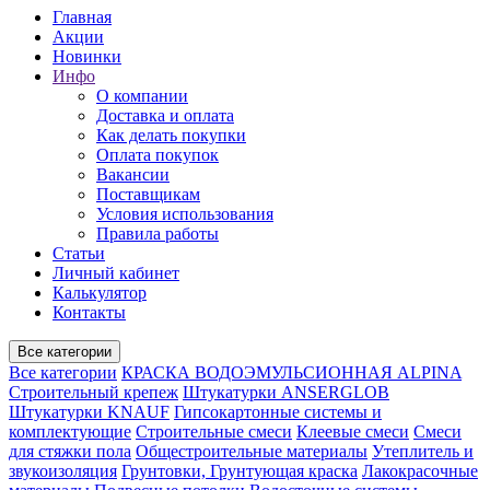
Главная
Акции
Новинки
Инфо
О компании
Доставка и оплата
Как делать покупки
Оплата покупок
Вакансии
Поставщикам
Условия использования
Правила работы
Статьи
Личный кабинет
Калькулятор
Контакты
Все категории
Все категории
КРАСКА ВОДОЭМУЛЬСИОННАЯ ALPINA
Строительный крепеж
Штукатурки ANSERGLOB
Штукатурки KNAUF
Гипсокартонные системы и
комплектующие
Строительные смеси
Клеевые смеси
Смеси
для стяжки пола
Общестроительные материалы
Утеплитель и
звукоизоляция
Грунтовки, Грунтующая краска
Лакокрасочные