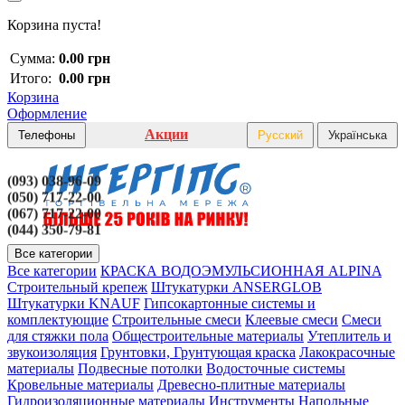
Корзина пуста!
Сумма:
0.00 грн
Итого:
0.00 грн
Корзина
Оформление
Акции
Телефоны
Русский
Українська
(093) 038-96-09
(050) 717-22-00
(067) 717-22-00
(044) 350-79-81
Все категории
Все категории
КРАСКА ВОДОЭМУЛЬСИОННАЯ ALPINA
Строительный крепеж
Штукатурки ANSERGLOB
Штукатурки KNAUF
Гипсокартонные системы и
комплектующие
Строительные смеси
Клеевые смеси
Смеси
для стяжки пола
Общестроительные материалы
Утеплитель и
звукоизоляция
Грунтовки, Грунтующая краска
Лакокрасочные
материалы
Подвесные потолки
Водосточные системы
Кровельные материалы
Древесно-плитные материалы
Гидроизоляционные материалы
Инструменты
Напольные