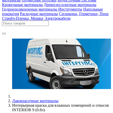
материалы
Подвесные потолки
Водосточные системы
Кровельные материалы
Древесно-плитные материалы
Гидроизоляционные материалы
Инструменты
Напольные
покрытия
Расходные материалы
Силиконы, Герметики, Пена
Стрейч-Пленка, Мешки
Электрокабели
Лакокрасочные материалы
Интерьерная краска для влажных помещений и откосов
INTERIOR 9 (0.8л)