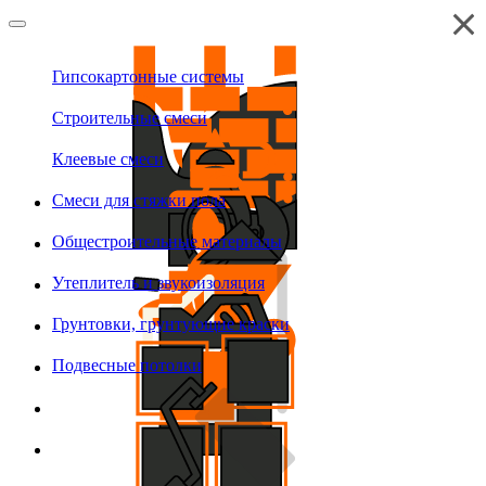
Гипсокартонные системы
Строительные смеси
Клеевые смеси
Смеси для стяжки пола
Общестроительные материалы
Утеплитель и звукоизоляция
Грунтовки, грунтующие краски
Подвесные потолки