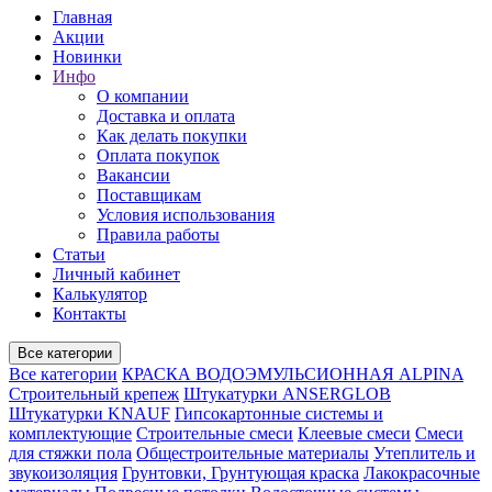
Главная
Акции
Новинки
Инфо
О компании
Доставка и оплата
Как делать покупки
Оплата покупок
Вакансии
Поставщикам
Условия использования
Правила работы
Статьи
Личный кабинет
Калькулятор
Контакты
Все категории
Все категории
КРАСКА ВОДОЭМУЛЬСИОННАЯ ALPINA
Строительный крепеж
Штукатурки ANSERGLOB
Штукатурки KNAUF
Гипсокартонные системы и
комплектующие
Строительные смеси
Клеевые смеси
Смеси
для стяжки пола
Общестроительные материалы
Утеплитель и
звукоизоляция
Грунтовки, Грунтующая краска
Лакокрасочные