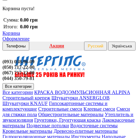
Корзина пуста!
Сумма:
0.00 грн
Итого:
0.00 грн
Корзина
Оформление
Акции
Телефоны
Русский
Українська
(093) 038-96-09
(050) 717-22-00
(067) 717-22-00
(044) 350-79-81
Все категории
Все категории
КРАСКА ВОДОЭМУЛЬСИОННАЯ ALPINA
Строительный крепеж
Штукатурки ANSERGLOB
Штукатурки KNAUF
Гипсокартонные системы и
комплектующие
Строительные смеси
Клеевые смеси
Смеси
для стяжки пола
Общестроительные материалы
Утеплитель и
звукоизоляция
Грунтовки, Грунтующая краска
Лакокрасочные
материалы
Подвесные потолки
Водосточные системы
Кровельные материалы
Древесно-плитные материалы
Гидроизоляционные материалы
Инструменты
Напольные