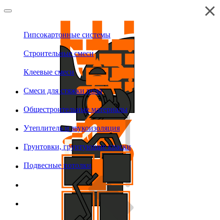
Гипсокартонные системы
Строительные смеси
Клеевые смеси
Смеси для стяжки пола
Общестроительные материалы
Утеплитель и звукоизоляция
Грунтовки, грунтующие краски
Подвесные потолки