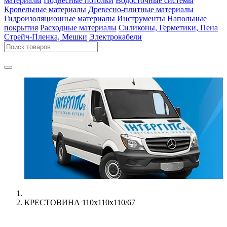
материалы
Подвесные потолки
Водосточные системы
Кровельные материалы
Древесно-плитные материалы
Гидроизоляционные материалы
Инструменты
Напольные
покрытия
Расходные материалы
Силиконы, Герметики, Пена
Стрейч-Пленка, Мешки
Электрокабели
КРЕСТОВИНА 110х110х110/67