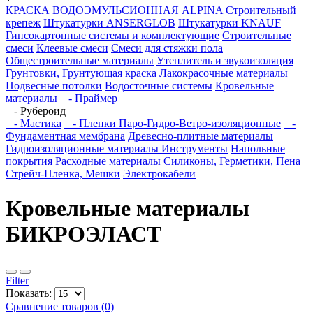
КРАСКА ВОДОЭМУЛЬСИОННАЯ ALPINA
Строительный
крепеж
Штукатурки ANSERGLOB
Штукатурки KNAUF
Гипсокартонные системы и комплектующие
Строительные
смеси
Клеевые смеси
Смеси для стяжки пола
Общестроительные материалы
Утеплитель и звукоизоляция
Грунтовки, Грунтующая краска
Лакокрасочные материалы
Подвесные потолки
Водосточные системы
Кровельные
материалы
- Праймер
- Рубероид
- Мастика
- Пленки Паро-Гидро-Ветро-изоляционные
-
Фундаментная мембрана
Древесно-плитные материалы
Гидроизоляционные материалы
Инструменты
Напольные
покрытия
Расходные материалы
Силиконы, Герметики, Пена
Стрейч-Пленка, Мешки
Электрокабели
Кровельные материалы
БИКРОЭЛАСТ
Filter
Показать:
Сравнение товаров (0)