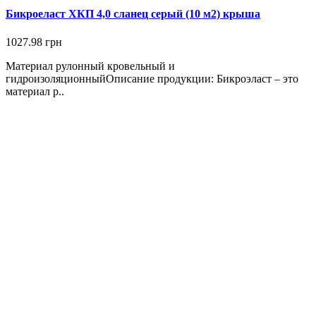
Бикроеласт ХКП 4,0 сланец серый (10 м2) крыша
1027.98 грн
Материал рулонный кровельный и
гидроизоляционныйОписание продукции: Бикроэласт – это
материал р..