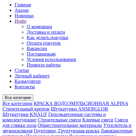
Главная
Акции
Новинки
Инфо
О компании
Доставка и оплата
Как делать покупки
Оплата покупок
Вакансии
Поставщикам
Условия использования
Правила работы
Статьи
Личный кабинет
Калькулятор
Контакты
Все категории
Все категории
КРАСКА ВОДОЭМУЛЬСИОННАЯ ALPINA
Строительный крепеж
Штукатурки ANSERGLOB
Штукатурки KNAUF
Гипсокартонные системы и
комплектующие
Строительные смеси
Клеевые смеси
Смеси
для стяжки пола
Общестроительные материалы
Утеплитель и
звукоизоляция
Грунтовки, Грунтующая краска
Лакокрасочные