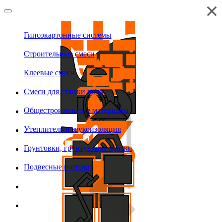
Гипсокартонные системы
Строительные смеси
Клеевые смеси
Смеси для стяжки пола
Общестроительные материалы
Утеплитель и звукоизоляция
Грунтовки, грунтующие краски
Подвесные потолки