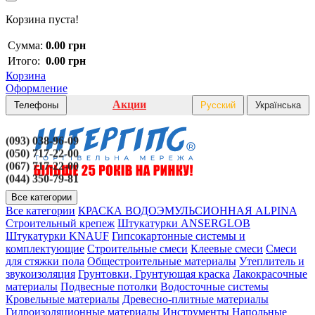
Корзина пуста!
Сумма:
0.00 грн
Итого:
0.00 грн
Корзина
Оформление
Акции
Телефоны
Русский
Українська
(093) 038-96-09
(050) 717-22-00
(067) 717-22-00
(044) 350-79-81
Все категории
Все категории
КРАСКА ВОДОЭМУЛЬСИОННАЯ ALPINA
Строительный крепеж
Штукатурки ANSERGLOB
Штукатурки KNAUF
Гипсокартонные системы и
комплектующие
Строительные смеси
Клеевые смеси
Смеси
для стяжки пола
Общестроительные материалы
Утеплитель и
звукоизоляция
Грунтовки, Грунтующая краска
Лакокрасочные
материалы
Подвесные потолки
Водосточные системы
Кровельные материалы
Древесно-плитные материалы
Гидроизоляционные материалы
Инструменты
Напольные