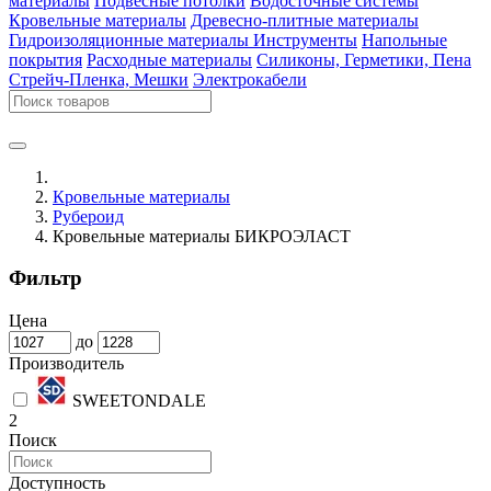
материалы
Подвесные потолки
Водосточные системы
Кровельные материалы
Древесно-плитные материалы
Гидроизоляционные материалы
Инструменты
Напольные
покрытия
Расходные материалы
Силиконы, Герметики, Пена
Стрейч-Пленка, Мешки
Электрокабели
Кровельные материалы
Рубероид
Кровельные материалы БИКРОЭЛАСТ
Фильтр
Цена
до
Производитель
SWEETONDALE
2
Поиск
Доступность