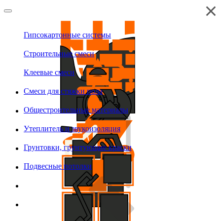
Гипсокартонные системы
Строительные смеси
Клеевые смеси
Смеси для стяжки пола
Общестроительные материалы
Утеплитель и звукоизоляция
Грунтовки, грунтующие краски
Подвесные потолки