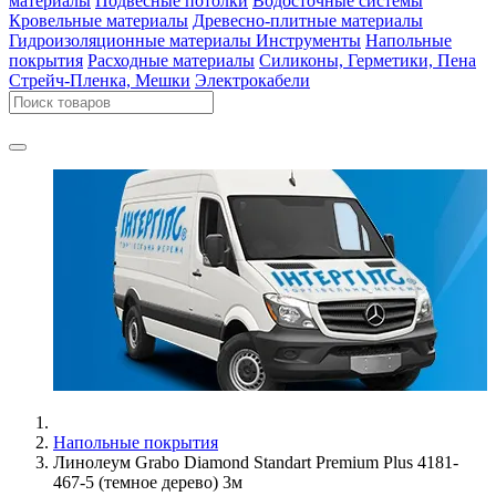
материалы
Подвесные потолки
Водосточные системы
Кровельные материалы
Древесно-плитные материалы
Гидроизоляционные материалы
Инструменты
Напольные
покрытия
Расходные материалы
Силиконы, Герметики, Пена
Стрейч-Пленка, Мешки
Электрокабели
Напольные покрытия
Линолеум Grabo Diamond Standart Premium Plus 4181-
467-5 (темное дерево) 3м