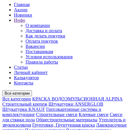
Главная
Акции
Новинки
Инфо
О компании
Доставка и оплата
Как делать покупки
Оплата покупок
Вакансии
Поставщикам
Условия использования
Правила работы
Статьи
Личный кабинет
Калькулятор
Контакты
Все категории
Все категории
КРАСКА ВОДОЭМУЛЬСИОННАЯ ALPINA
Строительный крепеж
Штукатурки ANSERGLOB
Штукатурки KNAUF
Гипсокартонные системы и
комплектующие
Строительные смеси
Клеевые смеси
Смеси
для стяжки пола
Общестроительные материалы
Утеплитель и
звукоизоляция
Грунтовки, Грунтующая краска
Лакокрасочные