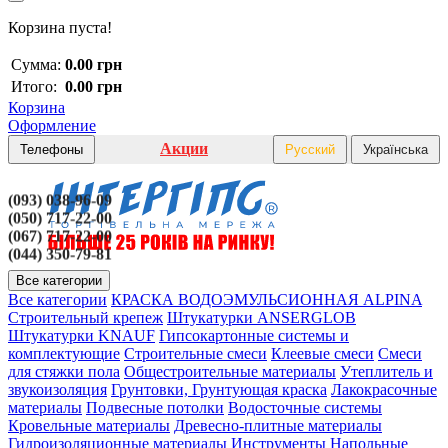
Корзина пуста!
Сумма:
0.00 грн
Итого:
0.00 грн
Корзина
Оформление
Акции
Телефоны
Русский
Українська
(093) 038-96-09
(050) 717-22-00
(067) 717-22-00
(044) 350-79-81
Все категории
Все категории
КРАСКА ВОДОЭМУЛЬСИОННАЯ ALPINA
Строительный крепеж
Штукатурки ANSERGLOB
Штукатурки KNAUF
Гипсокартонные системы и
комплектующие
Строительные смеси
Клеевые смеси
Смеси
для стяжки пола
Общестроительные материалы
Утеплитель и
звукоизоляция
Грунтовки, Грунтующая краска
Лакокрасочные
материалы
Подвесные потолки
Водосточные системы
Кровельные материалы
Древесно-плитные материалы
Гидроизоляционные материалы
Инструменты
Напольные