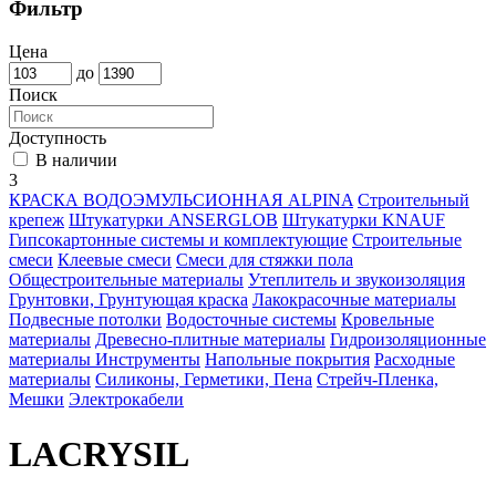
Фильтр
Цена
до
Поиск
Доступность
В наличии
3
КРАСКА ВОДОЭМУЛЬСИОННАЯ ALPINA
Строительный
крепеж
Штукатурки ANSERGLOB
Штукатурки KNAUF
Гипсокартонные системы и комплектующие
Строительные
смеси
Клеевые смеси
Смеси для стяжки пола
Общестроительные материалы
Утеплитель и звукоизоляция
Грунтовки, Грунтующая краска
Лакокрасочные материалы
Подвесные потолки
Водосточные системы
Кровельные
материалы
Древесно-плитные материалы
Гидроизоляционные
материалы
Инструменты
Напольные покрытия
Расходные
материалы
Силиконы, Герметики, Пена
Стрейч-Пленка,
Мешки
Электрокабели
LACRYSIL