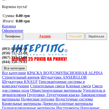
Корзина пуста!
Сумма:
0.00 грн
Итого:
0.00 грн
Корзина
Оформление
Акции
Телефоны
Русский
Українська
(093) 038-96-09
(050) 717-22-00
(067) 717-22-00
(044) 350-79-81
Все категории
Все категории
КРАСКА ВОДОЭМУЛЬСИОННАЯ ALPINA
Строительный крепеж
Штукатурки ANSERGLOB
Штукатурки KNAUF
Гипсокартонные системы и
комплектующие
Строительные смеси
Клеевые смеси
Смеси
для стяжки пола
Общестроительные материалы
Утеплитель и
звукоизоляция
Грунтовки, Грунтующая краска
Лакокрасочные
материалы
Подвесные потолки
Водосточные системы
Кровельные материалы
Древесно-плитные материалы
Гидроизоляционные материалы
Инструменты
Напольные