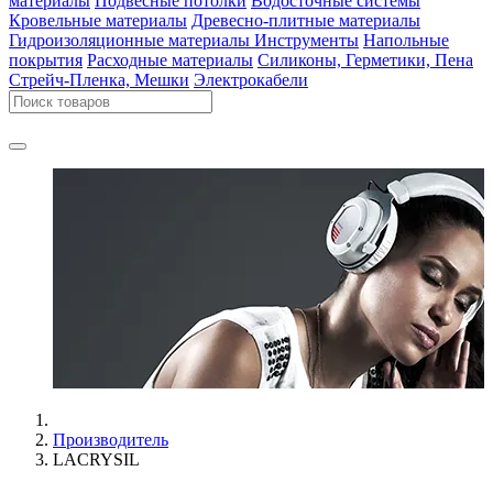
материалы
Подвесные потолки
Водосточные системы
Кровельные материалы
Древесно-плитные материалы
Гидроизоляционные материалы
Инструменты
Напольные
покрытия
Расходные материалы
Силиконы, Герметики, Пена
Стрейч-Пленка, Мешки
Электрокабели
Производитель
LACRYSIL