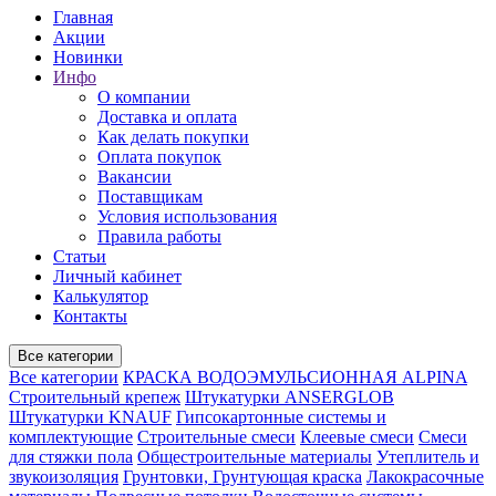
Главная
Акции
Новинки
Инфо
О компании
Доставка и оплата
Как делать покупки
Оплата покупок
Вакансии
Поставщикам
Условия использования
Правила работы
Статьи
Личный кабинет
Калькулятор
Контакты
Все категории
Все категории
КРАСКА ВОДОЭМУЛЬСИОННАЯ ALPINA
Строительный крепеж
Штукатурки ANSERGLOB
Штукатурки KNAUF
Гипсокартонные системы и
комплектующие
Строительные смеси
Клеевые смеси
Смеси
для стяжки пола
Общестроительные материалы
Утеплитель и
звукоизоляция
Грунтовки, Грунтующая краска
Лакокрасочные