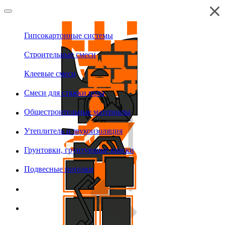
Гипсокартонные системы
Строительные смеси
Клеевые смеси
Смеси для стяжки пола
Общестроительные материалы
Утеплитель и звукоизоляция
Грунтовки, грунтующие краски
Подвесные потолки