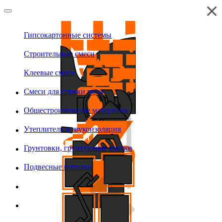
Гипсокартонные системы
Строительные смеси
Клеевые смеси
Смеси для стяжки пола
Общестроительные материалы
Утеплитель и звукоизоляция
Грунтовки, грунтующие краски
Подвесные потолки