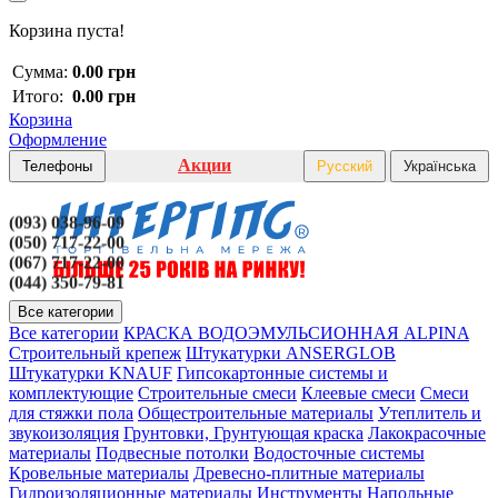
Корзина пуста!
Сумма:
0.00 грн
Итого:
0.00 грн
Корзина
Оформление
Акции
Телефоны
Русский
Українська
(093) 038-96-09
(050) 717-22-00
(067) 717-22-00
(044) 350-79-81
Все категории
Все категории
КРАСКА ВОДОЭМУЛЬСИОННАЯ ALPINA
Строительный крепеж
Штукатурки ANSERGLOB
Штукатурки KNAUF
Гипсокартонные системы и
комплектующие
Строительные смеси
Клеевые смеси
Смеси
для стяжки пола
Общестроительные материалы
Утеплитель и
звукоизоляция
Грунтовки, Грунтующая краска
Лакокрасочные
материалы
Подвесные потолки
Водосточные системы
Кровельные материалы
Древесно-плитные материалы
Гидроизоляционные материалы
Инструменты
Напольные