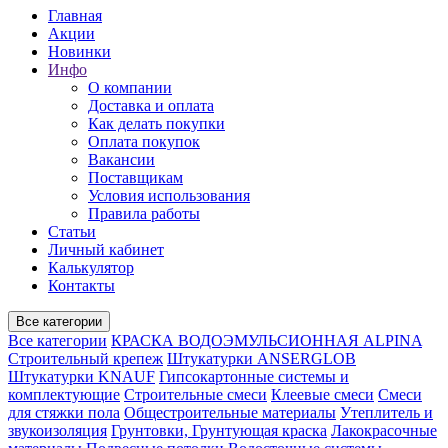
Главная
Акции
Новинки
Инфо
О компании
Доставка и оплата
Как делать покупки
Оплата покупок
Вакансии
Поставщикам
Условия использования
Правила работы
Статьи
Личный кабинет
Калькулятор
Контакты
Все категории
Все категории
КРАСКА ВОДОЭМУЛЬСИОННАЯ ALPINA
Строительный крепеж
Штукатурки ANSERGLOB
Штукатурки KNAUF
Гипсокартонные системы и
комплектующие
Строительные смеси
Клеевые смеси
Смеси
для стяжки пола
Общестроительные материалы
Утеплитель и
звукоизоляция
Грунтовки, Грунтующая краска
Лакокрасочные