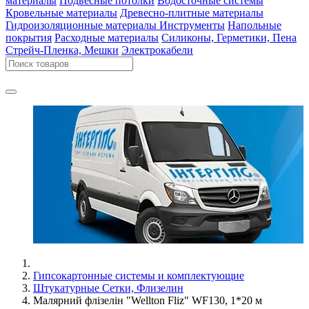
материалы
Подвесные потолки
Водосточные системы
Кровельные материалы
Древесно-плитные материалы
Гидроизоляционные материалы
Инструменты
Напольные
покрытия
Расходные материалы
Силиконы, Герметики, Пена
Стрейч-Пленка, Мешки
Электрокабели
Гипсокартонные системы и комплектующие
Штукатурные Сетки, Флизелин
Малярний флізелін "Wellton Fliz" WF130, 1*20 м