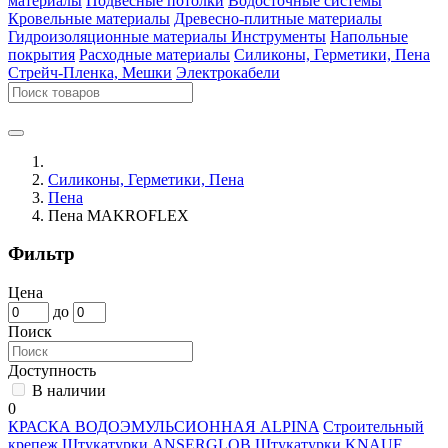
материалы
Подвесные потолки
Водосточные системы
Кровельные материалы
Древесно-плитные материалы
Гидроизоляционные материалы
Инструменты
Напольные
покрытия
Расходные материалы
Силиконы, Герметики, Пена
Стрейч-Пленка, Мешки
Электрокабели
Силиконы, Герметики, Пена
Пена
Пена MAKROFLEX
Фильтр
Цена
до
Поиск
Доступность
В наличии
0
КРАСКА ВОДОЭМУЛЬСИОННАЯ ALPINA
Строительный
крепеж
Штукатурки ANSERGLOB
Штукатурки KNAUF