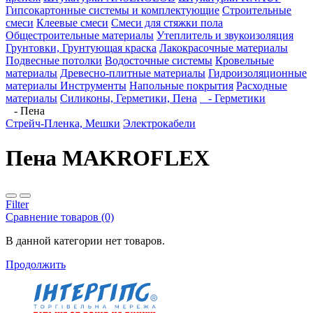
Гипсокартонные системы и комплектующие
Строительные
смеси
Клеевые смеси
Смеси для стяжки пола
Общестроительные материалы
Утеплитель и звукоизоляция
Грунтовки, Грунтующая краска
Лакокрасочные материалы
Подвесные потолки
Водосточные системы
Кровельные
материалы
Древесно-плитные материалы
Гидроизоляционные
материалы
Инструменты
Напольные покрытия
Расходные
материалы
Силиконы, Герметики, Пена
- Герметики
- Пена
Стрейч-Пленка, Мешки
Электрокабели
Пена MAKROFLEX
Filter
Сравнение товаров (0)
В данной категории нет товаров.
Продолжить