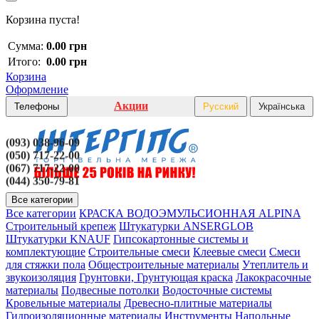
Корзина пуста!
Сумма:
0.00 грн
Итого:
0.00 грн
Корзина
Оформление
Акции
Телефоны
Русский
Українська
(093) 038-96-09
(050) 717-22-00
(067) 717-22-00
(044) 350-79-81
Все категории
Все категории
КРАСКА ВОДОЭМУЛЬСИОННАЯ ALPINA
Строительный крепеж
Штукатурки ANSERGLOB
Штукатурки KNAUF
Гипсокартонные системы и
комплектующие
Строительные смеси
Клеевые смеси
Смеси
для стяжки пола
Общестроительные материалы
Утеплитель и
звукоизоляция
Грунтовки, Грунтующая краска
Лакокрасочные
материалы
Подвесные потолки
Водосточные системы
Кровельные материалы
Древесно-плитные материалы
Гидроизоляционные материалы
Инструменты
Напольные