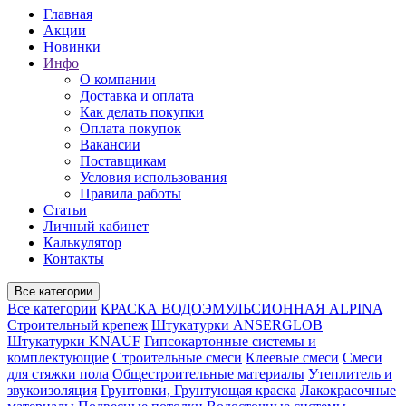
Главная
Акции
Новинки
Инфо
О компании
Доставка и оплата
Как делать покупки
Оплата покупок
Вакансии
Поставщикам
Условия использования
Правила работы
Статьи
Личный кабинет
Калькулятор
Контакты
Все категории
Все категории
КРАСКА ВОДОЭМУЛЬСИОННАЯ ALPINA
Строительный крепеж
Штукатурки ANSERGLOB
Штукатурки KNAUF
Гипсокартонные системы и
комплектующие
Строительные смеси
Клеевые смеси
Смеси
для стяжки пола
Общестроительные материалы
Утеплитель и
звукоизоляция
Грунтовки, Грунтующая краска
Лакокрасочные