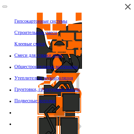
Гипсокартонные системы
Строительные смеси
Клеевые смеси
Смеси для стяжки пола
Общестроительные материалы
Утеплитель и звукоизоляция
Грунтовки, грунтующие краски
Подвесные потолки