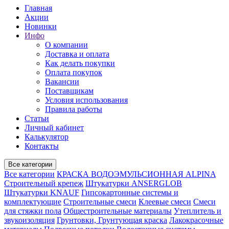
Главная
Акции
Новинки
Инфо
О компании
Доставка и оплата
Как делать покупки
Оплата покупок
Вакансии
Поставщикам
Условия использования
Правила работы
Статьи
Личный кабинет
Калькулятор
Контакты
Все категории
Все категории
КРАСКА ВОДОЭМУЛЬСИОННАЯ ALPINA
Строительный крепеж
Штукатурки ANSERGLOB
Штукатурки KNAUF
Гипсокартонные системы и
комплектующие
Строительные смеси
Клеевые смеси
Смеси
для стяжки пола
Общестроительные материалы
Утеплитель и
звукоизоляция
Грунтовки, Грунтующая краска
Лакокрасочные