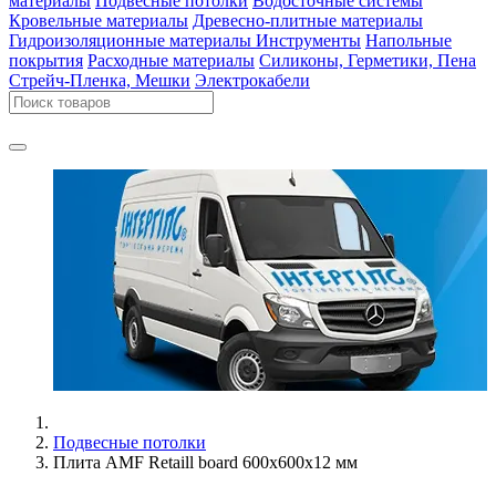
материалы
Подвесные потолки
Водосточные системы
Кровельные материалы
Древесно-плитные материалы
Гидроизоляционные материалы
Инструменты
Напольные
покрытия
Расходные материалы
Силиконы, Герметики, Пена
Стрейч-Пленка, Мешки
Электрокабели
Подвесные потолки
Плита AMF Retaill board 600х600х12 мм