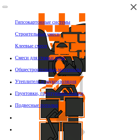
Гипсокартонные системы
Строительные смеси
Клеевые смеси
Смеси для стяжки пола
Общестроительные материалы
Утеплитель и звукоизоляция
Грунтовки, грунтующие краски
Подвесные потолки