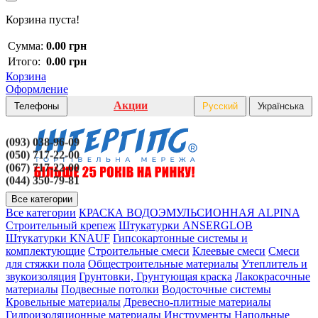
Корзина пуста!
Сумма:
0.00 грн
Итого:
0.00 грн
Корзина
Оформление
Акции
Телефоны
Русский
Українська
(093) 038-96-09
(050) 717-22-00
(067) 717-22-00
(044) 350-79-81
Все категории
Все категории
КРАСКА ВОДОЭМУЛЬСИОННАЯ ALPINA
Строительный крепеж
Штукатурки ANSERGLOB
Штукатурки KNAUF
Гипсокартонные системы и
комплектующие
Строительные смеси
Клеевые смеси
Смеси
для стяжки пола
Общестроительные материалы
Утеплитель и
звукоизоляция
Грунтовки, Грунтующая краска
Лакокрасочные
материалы
Подвесные потолки
Водосточные системы
Кровельные материалы
Древесно-плитные материалы
Гидроизоляционные материалы
Инструменты
Напольные