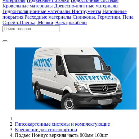
материалы
Подвесные потолки
Водосточные системы
Кровельные материалы
Древесно-плитные материалы
Гидроизоляционные материалы
Инструменты
Напольные
покрытия
Расходные материалы
Силиконы, Герметики, Пена
Стрейч-Пленка, Мешки
Электрокабели
Гипсокартонные системы и комплектующие
Крепление для гипсокартона
Подвес Нониус верхняя часть 800мм 100шт