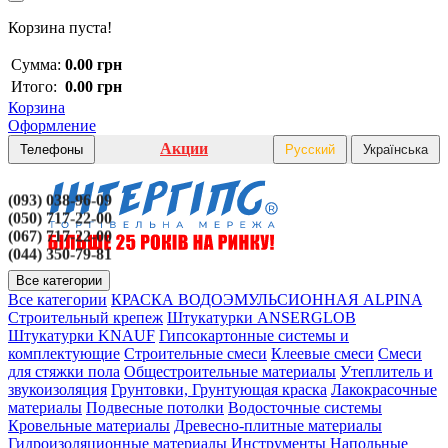
Корзина пуста!
Сумма:
0.00 грн
Итого:
0.00 грн
Корзина
Оформление
Акции
Телефоны
Русский
Українська
(093) 038-96-09
(050) 717-22-00
(067) 717-22-00
(044) 350-79-81
Все категории
Все категории
КРАСКА ВОДОЭМУЛЬСИОННАЯ ALPINA
Строительный крепеж
Штукатурки ANSERGLOB
Штукатурки KNAUF
Гипсокартонные системы и
комплектующие
Строительные смеси
Клеевые смеси
Смеси
для стяжки пола
Общестроительные материалы
Утеплитель и
звукоизоляция
Грунтовки, Грунтующая краска
Лакокрасочные
материалы
Подвесные потолки
Водосточные системы
Кровельные материалы
Древесно-плитные материалы
Гидроизоляционные материалы
Инструменты
Напольные