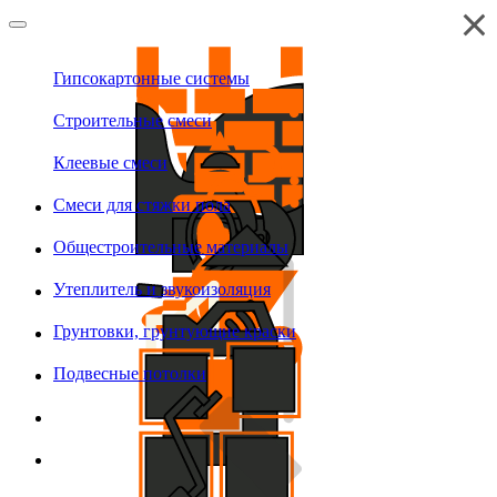
Гипсокартонные системы
Строительные смеси
Клеевые смеси
Смеси для стяжки пола
Общестроительные материалы
Утеплитель и звукоизоляция
Грунтовки, грунтующие краски
Подвесные потолки