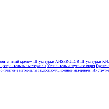
роительный крепеж
Штукатурки ANSERGLOB
Штукатурки K
щестроительные материалы
Утеплитель и звукоизоляция
Грунтов
но-плитные материалы
Гидроизоляционные материалы
Инструм