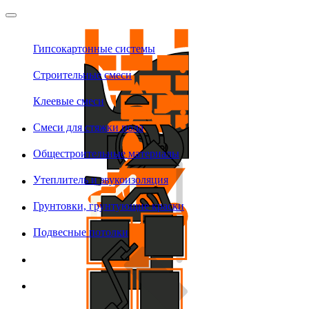
Гипсокартонные системы
Строительные смеси
Клеевые смеси
Смеси для стяжки пола
Общестроительные материалы
Утеплитель и звукоизоляция
Грунтовки, грунтующие краски
Подвесные потолки