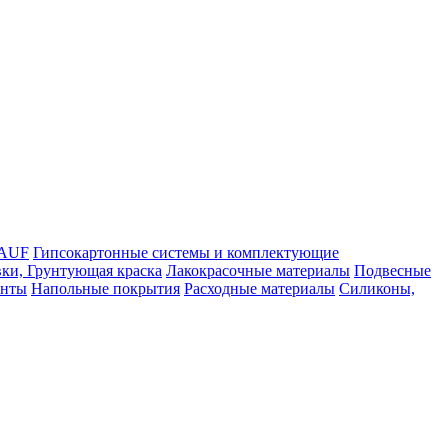
NAUF
Гипсокартонные системы и комплектующие
ки, Грунтующая краска
Лакокрасочные материалы
Подвесные
енты
Напольные покрытия
Расходные материалы
Силиконы,