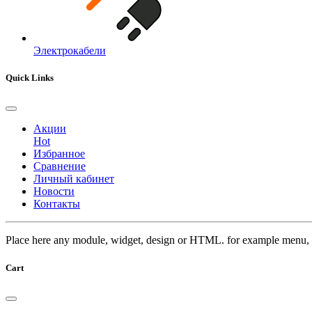
Электрокабели
Quick Links
Акции
Hot
Избранное
Сравнение
Личный кабинет
Новости
Контакты
Place here any module, widget, design or HTML. for example menu, 
Cart