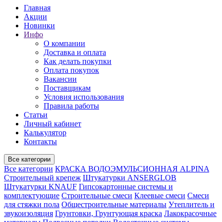
Главная
Акции
Новинки
Инфо
О компании
Доставка и оплата
Как делать покупки
Оплата покупок
Вакансии
Поставщикам
Условия использования
Правила работы
Статьи
Личный кабинет
Калькулятор
Контакты
Все категории
Все категории
КРАСКА ВОДОЭМУЛЬСИОННАЯ ALPINA
Строительный крепеж
Штукатурки ANSERGLOB
Штукатурки KNAUF
Гипсокартонные системы и
комплектующие
Строительные смеси
Клеевые смеси
Смеси
для стяжки пола
Общестроительные материалы
Утеплитель и
звукоизоляция
Грунтовки, Грунтующая краска
Лакокрасочные