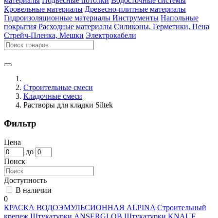
материалы
Подвесные потолки
Водосточные системы
Кровельные материалы
Древесно-плитные материалы
Гидроизоляционные материалы
Инструменты
Напольные
покрытия
Расходные материалы
Силиконы, Герметики, Пена
Стрейч-Пленка, Мешки
Электрокабели
Строительные смеси
Кладочные смеси
Растворы для кладки Siltek
Фильтр
Цена
до
Поиск
Доступность
В наличии
0
КРАСКА ВОДОЭМУЛЬСИОННАЯ ALPINA
Строительный
крепеж
Штукатурки ANSERGLOB
Штукатурки KNAUF