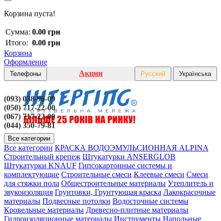
Корзина пуста!
Сумма:
0.00 грн
Итого:
0.00 грн
Корзина
Оформление
Акции
Телефоны
Русский
Українська
(093) 038-96-09
(050) 717-22-00
(067) 717-22-00
(044) 350-79-81
Все категории
Все категории
КРАСКА ВОДОЭМУЛЬСИОННАЯ ALPINA
Строительный крепеж
Штукатурки ANSERGLOB
Штукатурки KNAUF
Гипсокартонные системы и
комплектующие
Строительные смеси
Клеевые смеси
Смеси
для стяжки пола
Общестроительные материалы
Утеплитель и
звукоизоляция
Грунтовки, Грунтующая краска
Лакокрасочные
материалы
Подвесные потолки
Водосточные системы
Кровельные материалы
Древесно-плитные материалы
Гидроизоляционные материалы
Инструменты
Напольные