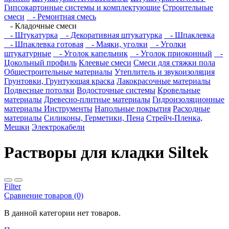
Гипсокартонные системы и комплектующие
Строительные
смеси
- Ремонтная смесь
- Кладочные смеси
- Штукатурка
- Декоративная штукатурка
- Шпаклевка
- Шпаклевка готовая
- Маяки, уголки
- Уголки
штукатурные
- Уголок капельник
- Уголок приоконный
-
Цокольный профиль
Клеевые смеси
Смеси для стяжки пола
Общестроительные материалы
Утеплитель и звукоизоляция
Грунтовки, Грунтующая краска
Лакокрасочные материалы
Подвесные потолки
Водосточные системы
Кровельные
материалы
Древесно-плитные материалы
Гидроизоляционные
материалы
Инструменты
Напольные покрытия
Расходные
материалы
Силиконы, Герметики, Пена
Стрейч-Пленка,
Мешки
Электрокабели
Растворы для кладки Siltek
Filter
Сравнение товаров (0)
В данной категории нет товаров.