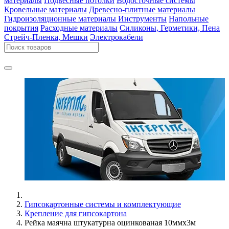
материалы
Подвесные потолки
Водосточные системы
Кровельные материалы
Древесно-плитные материалы
Гидроизоляционные материалы
Инструменты
Напольные
покрытия
Расходные материалы
Силиконы, Герметики, Пена
Стрейч-Пленка, Мешки
Электрокабели
Гипсокартонные системы и комплектующие
Крепление для гипсокартона
Рейка маячна штукатурна оцинкованая 10ммx3м