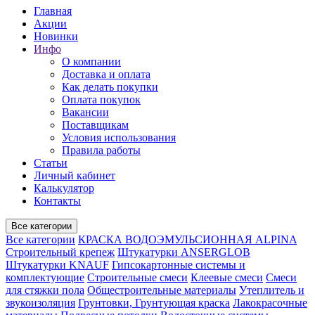
Главная
Акции
Новинки
Инфо
О компании
Доставка и оплата
Как делать покупки
Оплата покупок
Вакансии
Поставщикам
Условия использования
Правила работы
Статьи
Личный кабинет
Калькулятор
Контакты
Все категории
Все категории
КРАСКА ВОДОЭМУЛЬСИОННАЯ ALPINA
Строительный крепеж
Штукатурки ANSERGLOB
Штукатурки KNAUF
Гипсокартонные системы и
комплектующие
Строительные смеси
Клеевые смеси
Смеси
для стяжки пола
Общестроительные материалы
Утеплитель и
звукоизоляция
Грунтовки, Грунтующая краска
Лакокрасочные