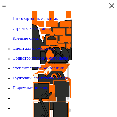
Гипсокартонные системы
Строительные смеси
Клеевые смеси
Смеси для стяжки пола
Общестроительные материалы
Утеплитель и звукоизоляция
Грунтовки, грунтующие краски
Подвесные потолки