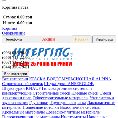
Корзина пуста!
Сумма:
0.00 грн
Итого:
0.00 грн
Корзина
Оформление
Акции
Телефоны
Русский
Українська
(093) 038-96-09
(050) 717-22-00
(067) 717-22-00
(044) 350-79-81
Все категории
Все категории
КРАСКА ВОДОЭМУЛЬСИОННАЯ ALPINA
Строительный крепеж
Штукатурки ANSERGLOB
Штукатурки KNAUF
Гипсокартонные системы и
комплектующие
Строительные смеси
Клеевые смеси
Смеси
для стяжки пола
Общестроительные материалы
Утеплитель и
звукоизоляция
Грунтовки, Грунтующая краска
Лакокрасочные
материалы
Подвесные потолки
Водосточные системы
Кровельные материалы
Древесно-плитные материалы
Гидроизоляционные материалы
Инструменты
Напольные