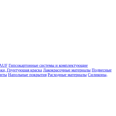
NAUF
Гипсокартонные системы и комплектующие
ки, Грунтующая краска
Лакокрасочные материалы
Подвесные
енты
Напольные покрытия
Расходные материалы
Силиконы,