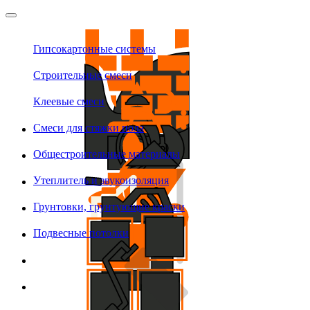
Гипсокартонные системы
Строительные смеси
Клеевые смеси
Смеси для стяжки пола
Общестроительные материалы
Утеплитель и звукоизоляция
Грунтовки, грунтующие краски
Подвесные потолки