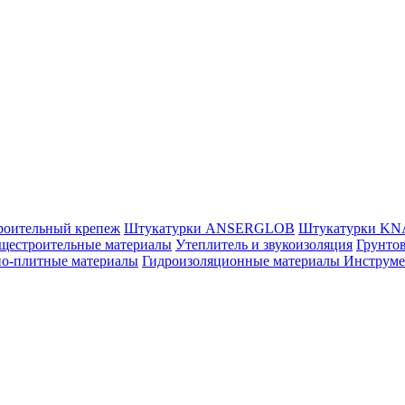
роительный крепеж
Штукатурки ANSERGLOB
Штукатурки K
щестроительные материалы
Утеплитель и звукоизоляция
Грунтов
но-плитные материалы
Гидроизоляционные материалы
Инструм