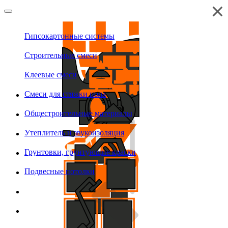
Гипсокартонные системы
Строительные смеси
Клеевые смеси
Смеси для стяжки пола
Общестроительные материалы
Утеплитель и звукоизоляция
Грунтовки, грунтующие краски
Подвесные потолки