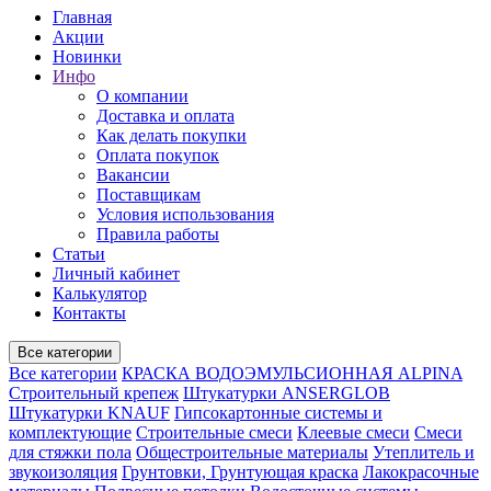
Главная
Акции
Новинки
Инфо
О компании
Доставка и оплата
Как делать покупки
Оплата покупок
Вакансии
Поставщикам
Условия использования
Правила работы
Статьи
Личный кабинет
Калькулятор
Контакты
Все категории
Все категории
КРАСКА ВОДОЭМУЛЬСИОННАЯ ALPINA
Строительный крепеж
Штукатурки ANSERGLOB
Штукатурки KNAUF
Гипсокартонные системы и
комплектующие
Строительные смеси
Клеевые смеси
Смеси
для стяжки пола
Общестроительные материалы
Утеплитель и
звукоизоляция
Грунтовки, Грунтующая краска
Лакокрасочные