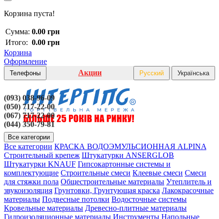
Корзина пуста!
Сумма:
0.00 грн
Итого:
0.00 грн
Корзина
Оформление
Акции
Телефоны
Русский
Українська
(093) 038-96-09
(050) 717-22-00
(067) 717-22-00
(044) 350-79-81
Все категории
Все категории
КРАСКА ВОДОЭМУЛЬСИОННАЯ ALPINA
Строительный крепеж
Штукатурки ANSERGLOB
Штукатурки KNAUF
Гипсокартонные системы и
комплектующие
Строительные смеси
Клеевые смеси
Смеси
для стяжки пола
Общестроительные материалы
Утеплитель и
звукоизоляция
Грунтовки, Грунтующая краска
Лакокрасочные
материалы
Подвесные потолки
Водосточные системы
Кровельные материалы
Древесно-плитные материалы
Гидроизоляционные материалы
Инструменты
Напольные