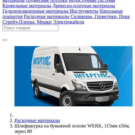
материалы
Подвесные потолки
Водосточные системы
Кровельные материалы
Древесно-плитные материалы
Гидроизоляционные материалы
Инструменты
Напольные
покрытия
Расходные материалы
Силиконы, Герметики, Пена
Стрейч-Пленка, Мешки
Электрокабели
Расходные материалы
Шлифшкурка на бумажной основе WERK, 115мм х50м,
зерно 80