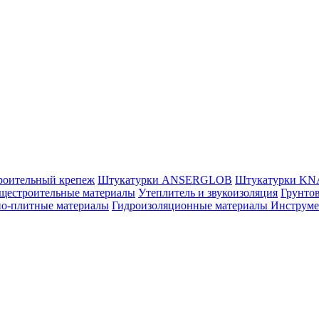
роительный крепеж
Штукатурки ANSERGLOB
Штукатурки K
щестроительные материалы
Утеплитель и звукоизоляция
Грунтов
но-плитные материалы
Гидроизоляционные материалы
Инструм