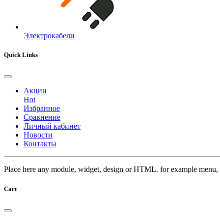
Электрокабели
Quick Links
Акции
Hot
Избранное
Сравнение
Личный кабинет
Новости
Контакты
Place here any module, widget, design or HTML. for example menu, 
Cart