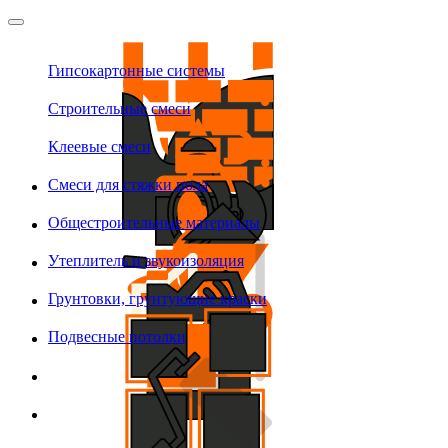
Гипсокартонные системы
Строительные смеси
Клеевые смеси
Смеси для стяжки пола
Общестроительные материалы
Утеплитель и звукоизоляция
Грунтовки, грунтующие краски
Подвесные потолки