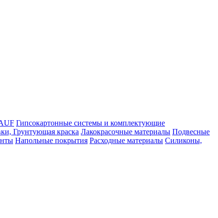
NAUF
Гипсокартонные системы и комплектующие
ки, Грунтующая краска
Лакокрасочные материалы
Подвесные
енты
Напольные покрытия
Расходные материалы
Силиконы,