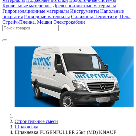
материалы
Подвесные потолки
Водосточные системы
Кровельные материалы
Древесно-плитные материалы
Гидроизоляционные материалы
Инструменты
Напольные
покрытия
Расходные материалы
Силиконы, Герметики, Пена
Стрейч-Пленка, Мешки
Электрокабели
Строительные смеси
Шпаклевка
Шпаклевка FUGENFULLER 25кг (MD) KNAUF