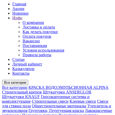
Главная
Акции
Новинки
Инфо
О компании
Доставка и оплата
Как делать покупки
Оплата покупок
Вакансии
Поставщикам
Условия использования
Правила работы
Статьи
Личный кабинет
Калькулятор
Контакты
Все категории
Все категории
КРАСКА ВОДОЭМУЛЬСИОННАЯ ALPINA
Строительный крепеж
Штукатурки ANSERGLOB
Штукатурки KNAUF
Гипсокартонные системы и
комплектующие
Строительные смеси
Клеевые смеси
Смеси
для стяжки пола
Общестроительные материалы
Утеплитель и
звукоизоляция
Грунтовки, Грунтующая краска
Лакокрасочные