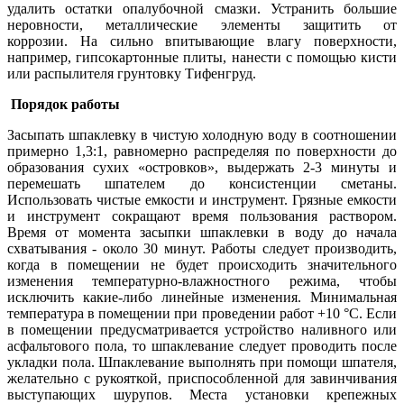
удалить остатки опалубочной смазки. Устранить большие
неровности, металлические элементы защитить от
коррозии. На сильно впитывающие влагу поверхности,
например, гипсокартонные плиты, нанести с помощью кисти
или распылителя грунтовку Тифенгруд.
Порядок работы
Засыпать шпаклевку в чистую холодную воду в соотношении
примерно 1,3:1, равномерно распределяя по поверхности до
образования сухих «островков», выдержать 2-3 минуты и
перемешать шпателем до консистенции сметаны.
Использовать чистые емкости и инструмент. Грязные емкости
и инструмент сокращают время пользования раствором.
Время от момента засыпки шпаклевки в воду до начала
схватывания - около 30 минут. Работы следует производить,
когда в помещении не будет происходить значительного
изменения температурно-влажностного режима, чтобы
исключить какие-либо линейные изменения. Минимальная
температура в помещении при проведении работ +10 °С. Если
в помещении предусматривается устройство наливного или
асфальтового пола, то шпаклевание следует проводить после
укладки пола. Шпаклевание выполнять при помощи шпателя,
желательно с рукояткой, приспособленной для завинчивания
выступающих шурупов. Места установки крепежных