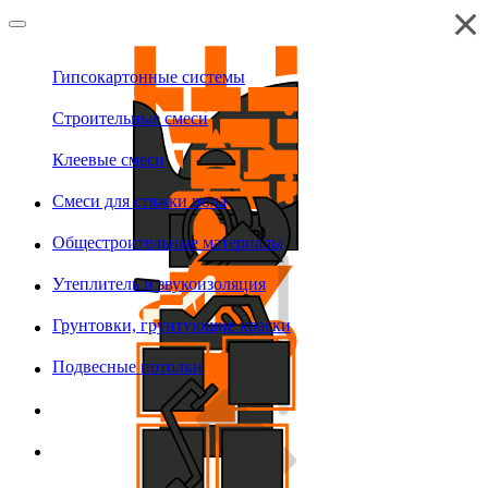
Гипсокартонные системы
Строительные смеси
Клеевые смеси
Смеси для стяжки пола
Общестроительные материалы
Утеплитель и звукоизоляция
Грунтовки, грунтующие краски
Подвесные потолки