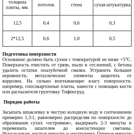
толщина
потолок
стена
сухая штукатурка
плиты, мм.
12,5
0,4
0,6
0,3
2*12,5
0,6
1,0
0,5
Подготовка поверхности
Основание должно быть сухим с температурой не ниже +5°С.
Поверхность очистить от грязи, пыли и отслоений, с бетона
удалить остатки опалубочной смазки. Устранить большие
неровности, металлические элементы защитить от
коррозии. На сильно впитывающие влагу поверхности,
например, гипсокартонные плиты, нанести с помощью кисти
или распылителя грунтовку Тифенгруд.
Порядок работы
Засыпать шпаклевку в чистую холодную воду в соотношении
примерно 1,3:1, равномерно распределяя по поверхности до
образования сухих «островков», выдержать 2-3 минуты и
перемешать шпателем до консистенции сметаны.
Использовать чистые емкости и инструмент. Грязные емкости