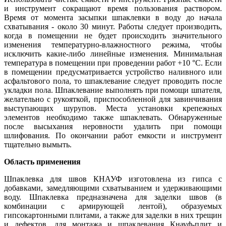
и инструмент сокращают время пользования раствором.
Время от момента засыпки шпаклевки в воду до начала
схватывания - около 30 минут. Работы следует производить,
когда в помещении не будет происходить значительного
изменения температурно-влажностного режима, чтобы
исключить какие-либо линейные изменения. Минимальная
температура в помещении при проведении работ +10 °С. Если
в помещении предусматривается устройство наливного или
асфальтового пола, то шпаклевание следует проводить после
укладки пола. Шпаклевание выполнять при помощи шпателя,
желательно с рукояткой, приспособленной для завинчивания
выступающих шурупов. Места установки крепежных
элементов необходимо также шпаклевать. Обнаруженные
после высыхания неровности удалить при помощи
шлифования. По окончании работ емкости и инструмент
тщательно вымыть.
Область применения
Шпаклевка для швов КНАУФ изготовлена из гипса с
добавками, замедляющими схватыванием и удерживающими
воду. Шпаклевка предназначена для заделки швов (в
комбинации с армирующей лентой), образуемых
гипсокартонными плитами, а также для заделки в них трещин
и дефектов, для монтажа и шпаклевания Кнауф-плит и