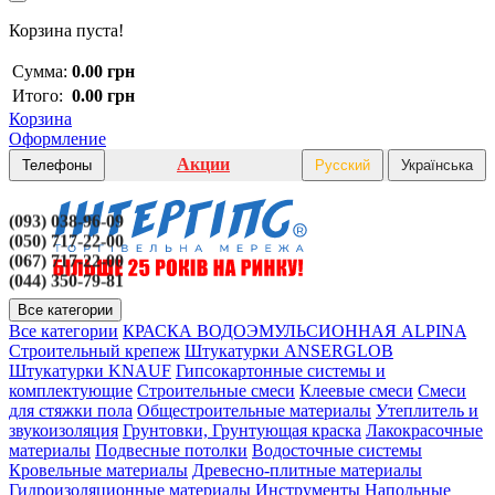
Корзина пуста!
Сумма:
0.00 грн
Итого:
0.00 грн
Корзина
Оформление
Акции
Телефоны
Русский
Українська
(093) 038-96-09
(050) 717-22-00
(067) 717-22-00
(044) 350-79-81
Все категории
Все категории
КРАСКА ВОДОЭМУЛЬСИОННАЯ ALPINA
Строительный крепеж
Штукатурки ANSERGLOB
Штукатурки KNAUF
Гипсокартонные системы и
комплектующие
Строительные смеси
Клеевые смеси
Смеси
для стяжки пола
Общестроительные материалы
Утеплитель и
звукоизоляция
Грунтовки, Грунтующая краска
Лакокрасочные
материалы
Подвесные потолки
Водосточные системы
Кровельные материалы
Древесно-плитные материалы
Гидроизоляционные материалы
Инструменты
Напольные