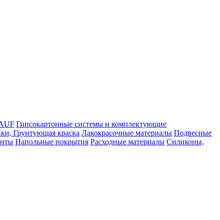
NAUF
Гипсокартонные системы и комплектующие
ки, Грунтующая краска
Лакокрасочные материалы
Подвесные
енты
Напольные покрытия
Расходные материалы
Силиконы,