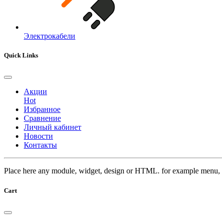
Электрокабели
Quick Links
Акции
Hot
Избранное
Сравнение
Личный кабинет
Новости
Контакты
Place here any module, widget, design or HTML. for example menu, 
Cart