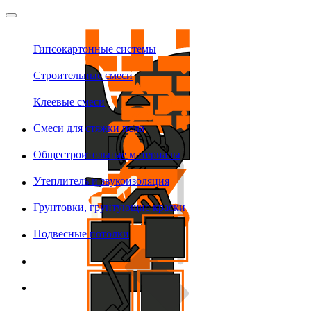
Гипсокартонные системы
Строительные смеси
Клеевые смеси
Смеси для стяжки пола
Общестроительные материалы
Утеплитель и звукоизоляция
Грунтовки, грунтующие краски
Подвесные потолки