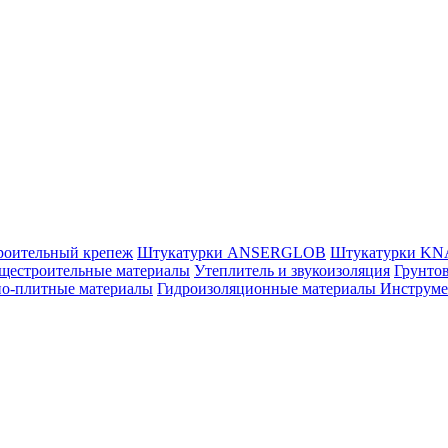
роительный крепеж
Штукатурки ANSERGLOB
Штукатурки K
щестроительные материалы
Утеплитель и звукоизоляция
Грунтов
но-плитные материалы
Гидроизоляционные материалы
Инструм