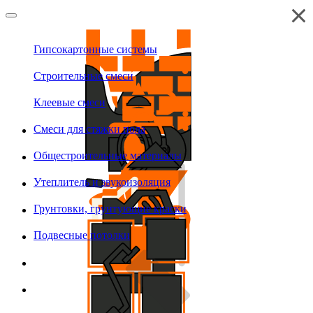
Гипсокартонные системы
Строительные смеси
Клеевые смеси
Смеси для стяжки пола
Общестроительные материалы
Утеплитель и звукоизоляция
Грунтовки, грунтующие краски
Подвесные потолки