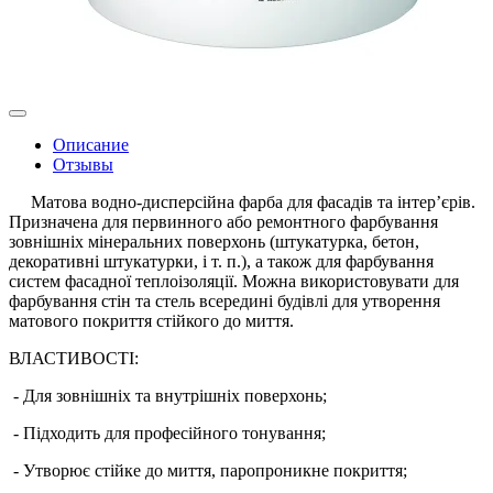
Описание
Отзывы
Матова водно-дисперсійна фарба для фасадів та інтер’єрів.
Призначена для первинного або ремонтного фарбування
зовнішніх мінеральних поверхонь (штукатурка, бетон,
декоративні штукатурки, і т. п.), а також для фарбування
систем фасадної теплоізоляції. Можна використовувати для
фарбування стін та стель всередині будівлі для утворення
матового покриття стійкого до миття.
ВЛАСТИВОСТІ:
- Для зовнішніх та внутрішніх поверхонь;
- Підходить для професійного тонування;
- Утворює стійке до миття, паропроникне покриття;