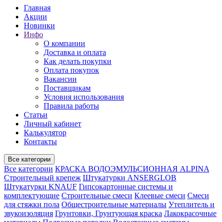
Главная
Акции
Новинки
Инфо
О компании
Доставка и оплата
Как делать покупки
Оплата покупок
Вакансии
Поставщикам
Условия использования
Правила работы
Статьи
Личный кабинет
Калькулятор
Контакты
Все категории
Все категории
КРАСКА ВОДОЭМУЛЬСИОННАЯ ALPINA
Строительный крепеж
Штукатурки ANSERGLOB
Штукатурки KNAUF
Гипсокартонные системы и
комплектующие
Строительные смеси
Клеевые смеси
Смеси
для стяжки пола
Общестроительные материалы
Утеплитель и
звукоизоляция
Грунтовки, Грунтующая краска
Лакокрасочные