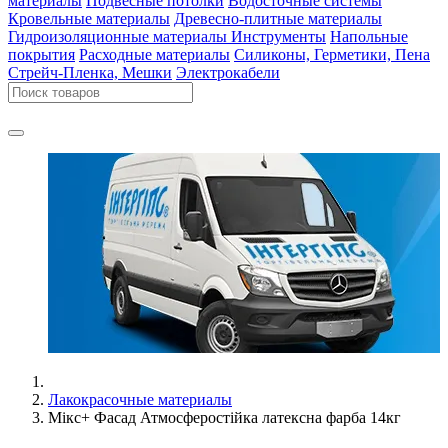
материалы
Подвесные потолки
Водосточные системы
Кровельные материалы
Древесно-плитные материалы
Гидроизоляционные материалы
Инструменты
Напольные
покрытия
Расходные материалы
Силиконы, Герметики, Пена
Стрейч-Пленка, Мешки
Электрокабели
Лакокрасочные материалы
Мiкс+ Фасад Атмосферостійка латексна фарба 14кг