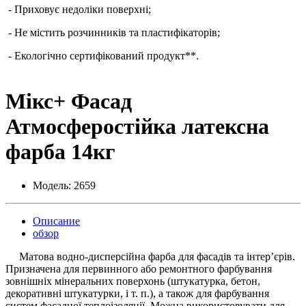
- Приховує недоліки поверхні;
- Не містить розчинників та пластифікаторів;
- Екологічно сертифікований продукт**.
Мiкс+ Фасад
Атмосферостійка латексна
фарба 14кг
Модель:
2659
Описание
обзор
Матова водно-дисперсійна фарба для фасадів та інтер’єрів.
Призначена для первинного або ремонтного фарбування
зовнішніх мінеральних поверхонь (штукатурка, бетон,
декоративні штукатурки, і т. п.), а також для фарбування
систем фасадної теплоізоляції. Можна використовувати для