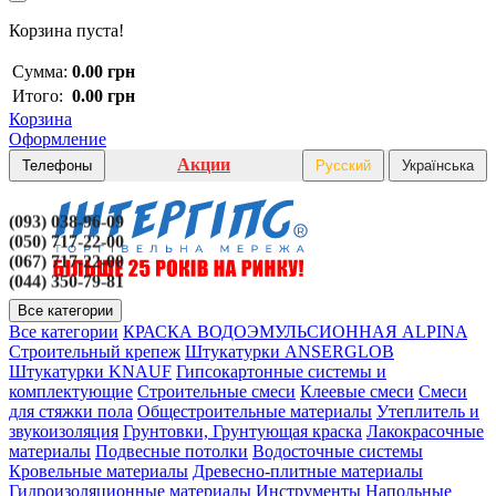
Корзина пуста!
Сумма:
0.00 грн
Итого:
0.00 грн
Корзина
Оформление
Акции
Телефоны
Русский
Українська
(093) 038-96-09
(050) 717-22-00
(067) 717-22-00
(044) 350-79-81
Все категории
Все категории
КРАСКА ВОДОЭМУЛЬСИОННАЯ ALPINA
Строительный крепеж
Штукатурки ANSERGLOB
Штукатурки KNAUF
Гипсокартонные системы и
комплектующие
Строительные смеси
Клеевые смеси
Смеси
для стяжки пола
Общестроительные материалы
Утеплитель и
звукоизоляция
Грунтовки, Грунтующая краска
Лакокрасочные
материалы
Подвесные потолки
Водосточные системы
Кровельные материалы
Древесно-плитные материалы
Гидроизоляционные материалы
Инструменты
Напольные