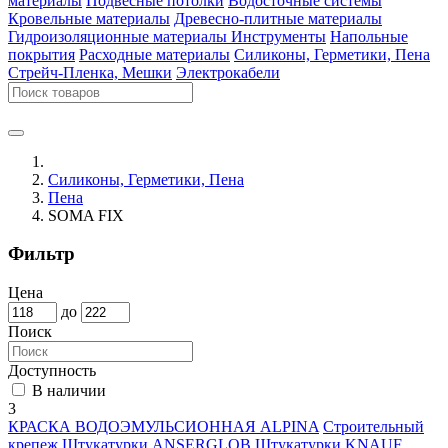
материалы
Подвесные потолки
Водосточные системы
Кровельные материалы
Древесно-плитные материалы
Гидроизоляционные материалы
Инструменты
Напольные
покрытия
Расходные материалы
Силиконы, Герметики, Пена
Стрейч-Пленка, Мешки
Электрокабели
Силиконы, Герметики, Пена
Пена
SOMA FIX
Фильтр
Цена
до
Поиск
Доступность
В наличии
3
КРАСКА ВОДОЭМУЛЬСИОННАЯ ALPINA
Строительный
крепеж
Штукатурки ANSERGLOB
Штукатурки KNAUF