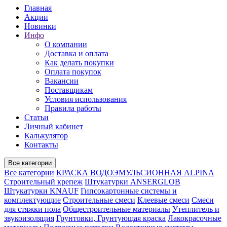
Главная
Акции
Новинки
Инфо
О компании
Доставка и оплата
Как делать покупки
Оплата покупок
Вакансии
Поставщикам
Условия использования
Правила работы
Статьи
Личный кабинет
Калькулятор
Контакты
Все категории
Все категории
КРАСКА ВОДОЭМУЛЬСИОННАЯ ALPINA
Строительный крепеж
Штукатурки ANSERGLOB
Штукатурки KNAUF
Гипсокартонные системы и
комплектующие
Строительные смеси
Клеевые смеси
Смеси
для стяжки пола
Общестроительные материалы
Утеплитель и
звукоизоляция
Грунтовки, Грунтующая краска
Лакокрасочные