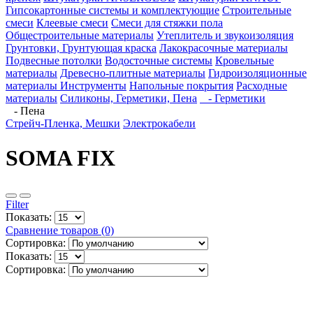
Гипсокартонные системы и комплектующие
Строительные
смеси
Клеевые смеси
Смеси для стяжки пола
Общестроительные материалы
Утеплитель и звукоизоляция
Грунтовки, Грунтующая краска
Лакокрасочные материалы
Подвесные потолки
Водосточные системы
Кровельные
материалы
Древесно-плитные материалы
Гидроизоляционные
материалы
Инструменты
Напольные покрытия
Расходные
материалы
Силиконы, Герметики, Пена
- Герметики
- Пена
Стрейч-Пленка, Мешки
Электрокабели
SOMA FIX
Filter
Показать:
Сравнение товаров (0)
Сортировка:
Показать:
Сортировка: