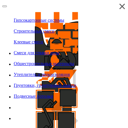
Гипсокартонные системы
Строительные смеси
Клеевые смеси
Смеси для стяжки пола
Общестроительные материалы
Утеплитель и звукоизоляция
Грунтовки, грунтующие краски
Подвесные потолки