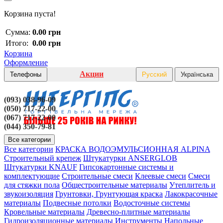
Корзина пуста!
Сумма:
0.00 грн
Итого:
0.00 грн
Корзина
Оформление
Акции
Телефоны
Русский
Українська
(093) 038-96-09
(050) 717-22-00
(067) 717-22-00
(044) 350-79-81
Все категории
Все категории
КРАСКА ВОДОЭМУЛЬСИОННАЯ ALPINA
Строительный крепеж
Штукатурки ANSERGLOB
Штукатурки KNAUF
Гипсокартонные системы и
комплектующие
Строительные смеси
Клеевые смеси
Смеси
для стяжки пола
Общестроительные материалы
Утеплитель и
звукоизоляция
Грунтовки, Грунтующая краска
Лакокрасочные
материалы
Подвесные потолки
Водосточные системы
Кровельные материалы
Древесно-плитные материалы
Гидроизоляционные материалы
Инструменты
Напольные