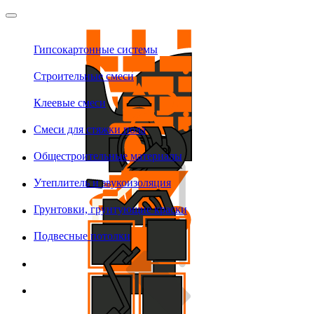
Гипсокартонные системы
Строительные смеси
Клеевые смеси
Смеси для стяжки пола
Общестроительные материалы
Утеплитель и звукоизоляция
Грунтовки, грунтующие краски
Подвесные потолки