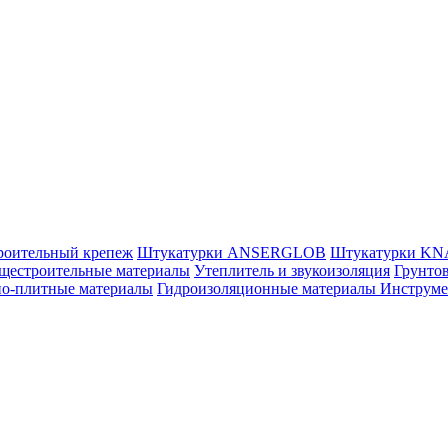
роительный крепеж
Штукатурки ANSERGLOB
Штукатурки K
щестроительные материалы
Утеплитель и звукоизоляция
Грунтов
но-плитные материалы
Гидроизоляционные материалы
Инструм