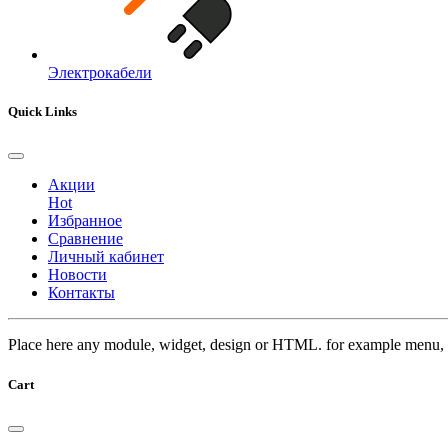
Электрокабели
Quick Links
Акции
Hot
Избранное
Сравнение
Личный кабинет
Новости
Контакты
Place here any module, widget, design or HTML. for example menu, 
Cart