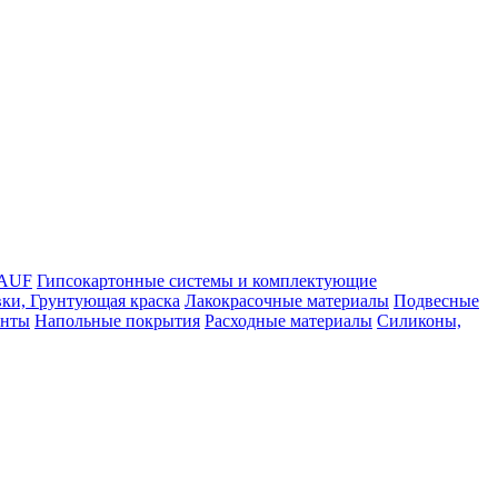
NAUF
Гипсокартонные системы и комплектующие
ки, Грунтующая краска
Лакокрасочные материалы
Подвесные
енты
Напольные покрытия
Расходные материалы
Силиконы,