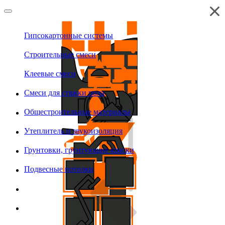
Гипсокартонные системы
Строительные смеси
Клеевые смеси
Смеси для стяжки пола
Общестроительные материалы
Утеплитель и звукоизоляция
Грунтовки, грунтующие краски
Подвесные потолки