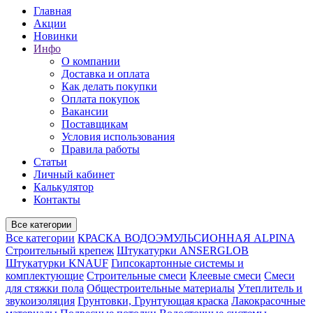
Главная
Акции
Новинки
Инфо
О компании
Доставка и оплата
Как делать покупки
Оплата покупок
Вакансии
Поставщикам
Условия использования
Правила работы
Статьи
Личный кабинет
Калькулятор
Контакты
Все категории
Все категории
КРАСКА ВОДОЭМУЛЬСИОННАЯ ALPINA
Строительный крепеж
Штукатурки ANSERGLOB
Штукатурки KNAUF
Гипсокартонные системы и
комплектующие
Строительные смеси
Клеевые смеси
Смеси
для стяжки пола
Общестроительные материалы
Утеплитель и
звукоизоляция
Грунтовки, Грунтующая краска
Лакокрасочные