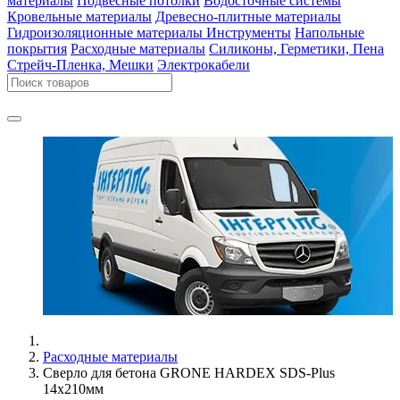
материалы
Подвесные потолки
Водосточные системы
Кровельные материалы
Древесно-плитные материалы
Гидроизоляционные материалы
Инструменты
Напольные
покрытия
Расходные материалы
Силиконы, Герметики, Пена
Стрейч-Пленка, Мешки
Электрокабели
Расходные материалы
Сверло для бетона GRONE HARDEX SDS-Plus
14x210мм