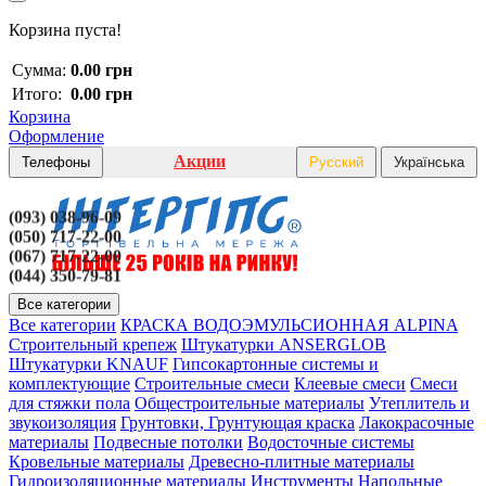
Корзина пуста!
Сумма:
0.00 грн
Итого:
0.00 грн
Корзина
Оформление
Акции
Телефоны
Русский
Українська
(093) 038-96-09
(050) 717-22-00
(067) 717-22-00
(044) 350-79-81
Все категории
Все категории
КРАСКА ВОДОЭМУЛЬСИОННАЯ ALPINA
Строительный крепеж
Штукатурки ANSERGLOB
Штукатурки KNAUF
Гипсокартонные системы и
комплектующие
Строительные смеси
Клеевые смеси
Смеси
для стяжки пола
Общестроительные материалы
Утеплитель и
звукоизоляция
Грунтовки, Грунтующая краска
Лакокрасочные
материалы
Подвесные потолки
Водосточные системы
Кровельные материалы
Древесно-плитные материалы
Гидроизоляционные материалы
Инструменты
Напольные