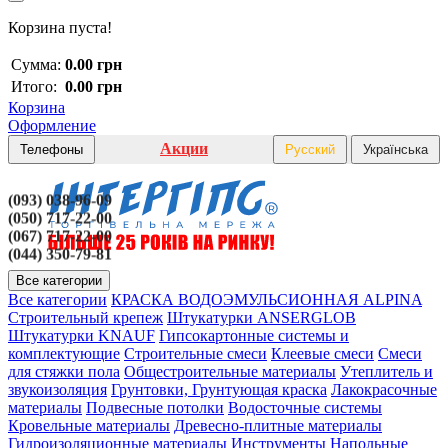
Корзина пуста!
Сумма:
0.00 грн
Итого:
0.00 грн
Корзина
Оформление
Акции
Телефоны
Русский
Українська
(093) 038-96-09
(050) 717-22-00
(067) 717-22-00
(044) 350-79-81
Все категории
Все категории
КРАСКА ВОДОЭМУЛЬСИОННАЯ ALPINA
Строительный крепеж
Штукатурки ANSERGLOB
Штукатурки KNAUF
Гипсокартонные системы и
комплектующие
Строительные смеси
Клеевые смеси
Смеси
для стяжки пола
Общестроительные материалы
Утеплитель и
звукоизоляция
Грунтовки, Грунтующая краска
Лакокрасочные
материалы
Подвесные потолки
Водосточные системы
Кровельные материалы
Древесно-плитные материалы
Гидроизоляционные материалы
Инструменты
Напольные