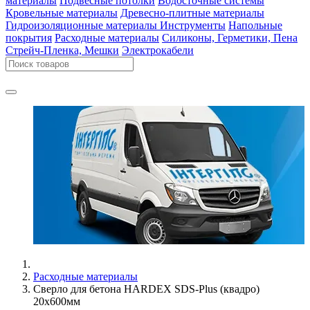
материалы
Подвесные потолки
Водосточные системы
Кровельные материалы
Древесно-плитные материалы
Гидроизоляционные материалы
Инструменты
Напольные
покрытия
Расходные материалы
Силиконы, Герметики, Пена
Стрейч-Пленка, Мешки
Электрокабели
Расходные материалы
Сверло для бетона HARDEX SDS-Plus (квадро)
20x600мм