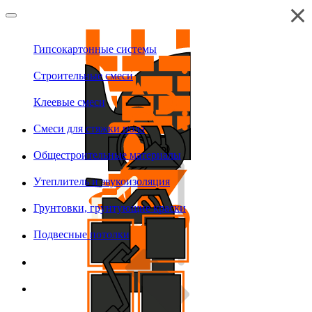
Гипсокартонные системы
Строительные смеси
Клеевые смеси
Смеси для стяжки пола
Общестроительные материалы
Утеплитель и звукоизоляция
Грунтовки, грунтующие краски
Подвесные потолки