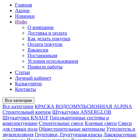
Главная
Акции
Новинки
Инфо
О компании
Доставка и оплата
Как делать покупки
Оплата покупок
Вакансии
Поставщикам
Условия использования
Правила работы
Статьи
Личный кабинет
Калькулятор
Контакты
Все категории
Все категории
КРАСКА ВОДОЭМУЛЬСИОННАЯ ALPINA
Строительный крепеж
Штукатурки ANSERGLOB
Штукатурки KNAUF
Гипсокартонные системы и
комплектующие
Строительные смеси
Клеевые смеси
Смеси
для стяжки пола
Общестроительные материалы
Утеплитель и
звукоизоляция
Грунтовки, Грунтующая краска
Лакокрасочные