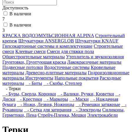
Доступность
В наличии
7
В наличии
3
КРАСКА ВОДОЭМУЛЬСИОННАЯ ALPINA
Строительный
крепеж
Штукатурки ANSERGLOB
Штукатурки KNAUF
Гипсокартонные системы и комплектующие
Строительные
смеси
Клеевые смеси
Смеси для стяжки пола
Общестроительные материалы
Утеплитель и звукоизоляция
Грунтовки, Грунтующая краска
Лакокрасочные материалы
Подвесные потолки
Водосточные системы
Кровельные
материалы
Древесно-плитные материалы
Гидроизоляционные
материалы
Инструменты
Напольные покрытия
Расходные
материалы
- Биты
- Скобы, Степлер
- Терки
- Буры, Сверла, Коронки
- Валики, Ручки, Кюветки
-
Диски
- Крестики
- Маркеры
- Маски
- Наждачная
бумага
- Ножи, Лезвия, Ножницы
- Ремешки затяжные
-
Рукавицы
- Сетка для затирания
- Электроды
Силиконы,
Герметики, Пена
Стрейч-Пленка, Мешки
Электрокабели
Терки