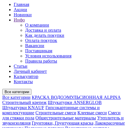
Главная
Акции
Новинки
Инфо
О компании
Доставка и оплата
Как делать покупки
Оплата покупок
Вакансии
Поставщикам
Условия использования
Правила работы
Статьи
Личный кабинет
Калькулятор
Контакты
Все категории
Все категории
КРАСКА ВОДОЭМУЛЬСИОННАЯ ALPINA
Строительный крепеж
Штукатурки ANSERGLOB
Штукатурки KNAUF
Гипсокартонные системы и
комплектующие
Строительные смеси
Клеевые смеси
Смеси
для стяжки пола
Общестроительные материалы
Утеплитель и
звукоизоляция
Грунтовки, Грунтующая краска
Лакокрасочные