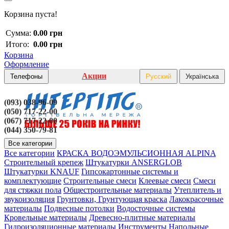
Корзина пуста!
Сумма:
0.00 грн
Итого:
0.00 грн
Корзина
Оформление
Акции
Телефоны
Русский
Українська
(093) 038-96-09
(050) 717-22-00
(067) 717-22-00
(044) 350-79-81
Все категории
Все категории
КРАСКА ВОДОЭМУЛЬСИОННАЯ ALPINA
Строительный крепеж
Штукатурки ANSERGLOB
Штукатурки KNAUF
Гипсокартонные системы и
комплектующие
Строительные смеси
Клеевые смеси
Смеси
для стяжки пола
Общестроительные материалы
Утеплитель и
звукоизоляция
Грунтовки, Грунтующая краска
Лакокрасочные
материалы
Подвесные потолки
Водосточные системы
Кровельные материалы
Древесно-плитные материалы
Гидроизоляционные материалы
Инструменты
Напольные