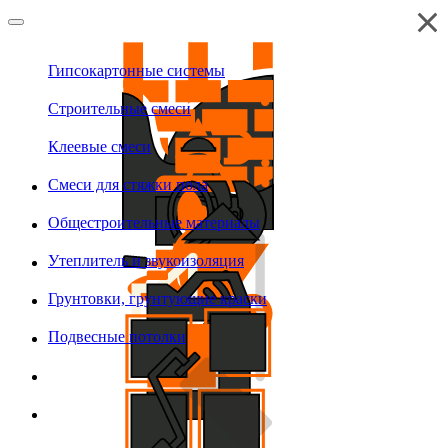
Гипсокартонные системы
Строительные смеси
Клеевые смеси
Смеси для стяжки пола
Общестроительные материалы
Утеплитель и звукоизоляция
Грунтовки, грунтующие краски
Подвесные потолки