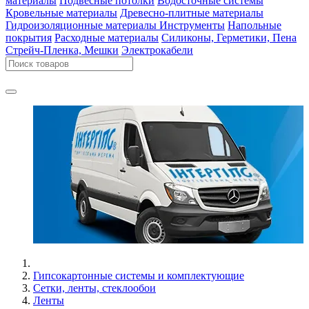
материалы
Подвесные потолки
Водосточные системы
Кровельные материалы
Древесно-плитные материалы
Гидроизоляционные материалы
Инструменты
Напольные
покрытия
Расходные материалы
Силиконы, Герметики, Пена
Стрейч-Пленка, Мешки
Электрокабели
Гипсокартонные системы и комплектующие
Сетки, ленты, стеклообои
Ленты