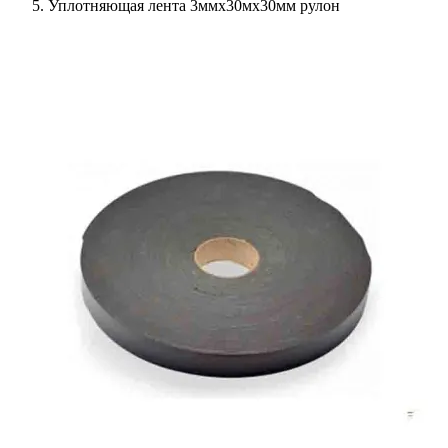
Уплотняющая лента 3ммх30мх30мм рулон