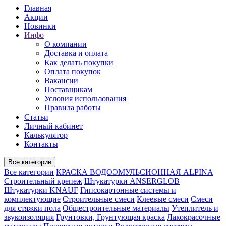
Главная
Акции
Новинки
Инфо
О компании
Доставка и оплата
Как делать покупки
Оплата покупок
Вакансии
Поставщикам
Условия использования
Правила работы
Статьи
Личный кабинет
Калькулятор
Контакты
Все категории
Все категории
КРАСКА ВОДОЭМУЛЬСИОННАЯ ALPINA
Строительный крепеж
Штукатурки ANSERGLOB
Штукатурки KNAUF
Гипсокартонные системы и
комплектующие
Строительные смеси
Клеевые смеси
Смеси
для стяжки пола
Общестроительные материалы
Утеплитель и
звукоизоляция
Грунтовки, Грунтующая краска
Лакокрасочные