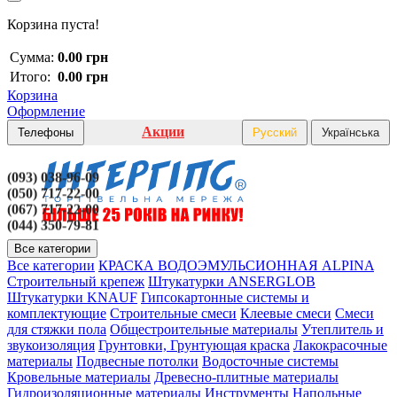
Корзина пуста!
Сумма:
0.00 грн
Итого:
0.00 грн
Корзина
Оформление
Акции
Телефоны
Русский
Українська
(093) 038-96-09
(050) 717-22-00
(067) 717-22-00
(044) 350-79-81
Все категории
Все категории
КРАСКА ВОДОЭМУЛЬСИОННАЯ ALPINA
Строительный крепеж
Штукатурки ANSERGLOB
Штукатурки KNAUF
Гипсокартонные системы и
комплектующие
Строительные смеси
Клеевые смеси
Смеси
для стяжки пола
Общестроительные материалы
Утеплитель и
звукоизоляция
Грунтовки, Грунтующая краска
Лакокрасочные
материалы
Подвесные потолки
Водосточные системы
Кровельные материалы
Древесно-плитные материалы
Гидроизоляционные материалы
Инструменты
Напольные