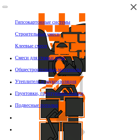
Гипсокартонные системы
Строительные смеси
Клеевые смеси
Смеси для стяжки пола
Общестроительные материалы
Утеплитель и звукоизоляция
Грунтовки, грунтующие краски
Подвесные потолки