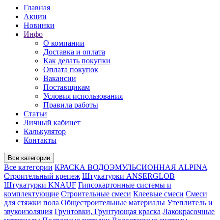
Главная
Акции
Новинки
Инфо
О компании
Доставка и оплата
Как делать покупки
Оплата покупок
Вакансии
Поставщикам
Условия использования
Правила работы
Статьи
Личный кабинет
Калькулятор
Контакты
Все категории
Все категории
КРАСКА ВОДОЭМУЛЬСИОННАЯ ALPINA
Строительный крепеж
Штукатурки ANSERGLOB
Штукатурки KNAUF
Гипсокартонные системы и
комплектующие
Строительные смеси
Клеевые смеси
Смеси
для стяжки пола
Общестроительные материалы
Утеплитель и
звукоизоляция
Грунтовки, Грунтующая краска
Лакокрасочные