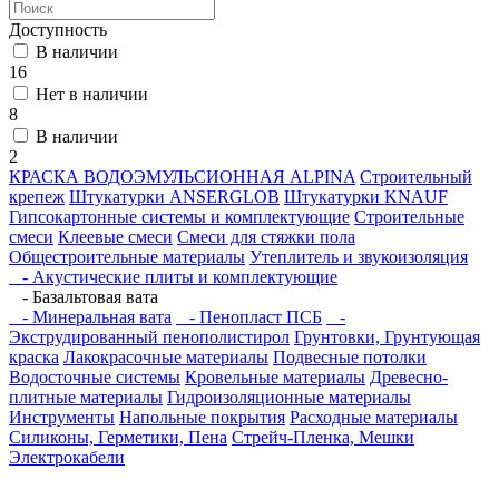
Доступность
В наличии
16
Нет в наличии
8
В наличии
2
КРАСКА ВОДОЭМУЛЬСИОННАЯ ALPINA
Строительный
крепеж
Штукатурки ANSERGLOB
Штукатурки KNAUF
Гипсокартонные системы и комплектующие
Строительные
смеси
Клеевые смеси
Смеси для стяжки пола
Общестроительные материалы
Утеплитель и звукоизоляция
- Акустические плиты и комплектующие
- Базальтовая вата
- Минеральная вата
- Пенопласт ПСБ
-
Экструдированный пенополистирол
Грунтовки, Грунтующая
краска
Лакокрасочные материалы
Подвесные потолки
Водосточные системы
Кровельные материалы
Древесно-
плитные материалы
Гидроизоляционные материалы
Инструменты
Напольные покрытия
Расходные материалы
Силиконы, Герметики, Пена
Стрейч-Пленка, Мешки
Электрокабели