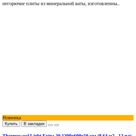
негорючие плиты из минеральной ваты, изготовленны..
Новинка
Купить
В закладки
Thermowool Light Extra 30 1200x600x50 мм (8,64 м2 - 12 пл)