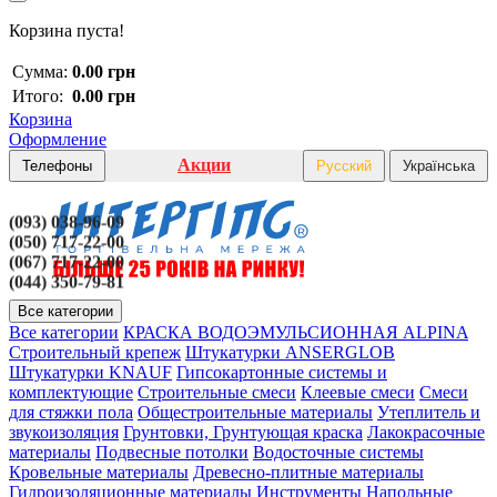
Корзина пуста!
Сумма:
0.00 грн
Итого:
0.00 грн
Корзина
Оформление
Акции
Телефоны
Русский
Українська
(093) 038-96-09
(050) 717-22-00
(067) 717-22-00
(044) 350-79-81
Все категории
Все категории
КРАСКА ВОДОЭМУЛЬСИОННАЯ ALPINA
Строительный крепеж
Штукатурки ANSERGLOB
Штукатурки KNAUF
Гипсокартонные системы и
комплектующие
Строительные смеси
Клеевые смеси
Смеси
для стяжки пола
Общестроительные материалы
Утеплитель и
звукоизоляция
Грунтовки, Грунтующая краска
Лакокрасочные
материалы
Подвесные потолки
Водосточные системы
Кровельные материалы
Древесно-плитные материалы
Гидроизоляционные материалы
Инструменты
Напольные