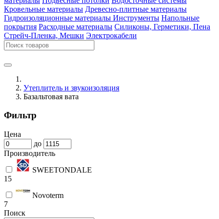
материалы
Подвесные потолки
Водосточные системы
Кровельные материалы
Древесно-плитные материалы
Гидроизоляционные материалы
Инструменты
Напольные
покрытия
Расходные материалы
Силиконы, Герметики, Пена
Стрейч-Пленка, Мешки
Электрокабели
Утеплитель и звукоизоляция
Базальтовая вата
Фильтр
Цена
до
Производитель
SWEETONDALE
15
Novoterm
7
Поиск