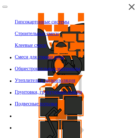
Гипсокартонные системы
Строительные смеси
Клеевые смеси
Смеси для стяжки пола
Общестроительные материалы
Утеплитель и звукоизоляция
Грунтовки, грунтующие краски
Подвесные потолки