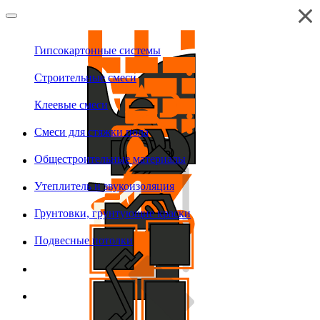
Гипсокартонные системы
Строительные смеси
Клеевые смеси
Смеси для стяжки пола
Общестроительные материалы
Утеплитель и звукоизоляция
Грунтовки, грунтующие краски
Подвесные потолки