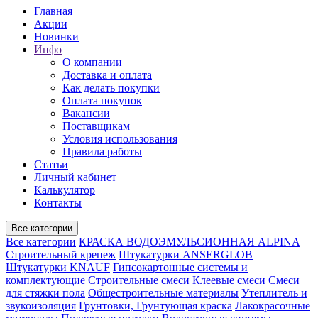
Главная
Акции
Новинки
Инфо
О компании
Доставка и оплата
Как делать покупки
Оплата покупок
Вакансии
Поставщикам
Условия использования
Правила работы
Статьи
Личный кабинет
Калькулятор
Контакты
Все категории
Все категории
КРАСКА ВОДОЭМУЛЬСИОННАЯ ALPINA
Строительный крепеж
Штукатурки ANSERGLOB
Штукатурки KNAUF
Гипсокартонные системы и
комплектующие
Строительные смеси
Клеевые смеси
Смеси
для стяжки пола
Общестроительные материалы
Утеплитель и
звукоизоляция
Грунтовки, Грунтующая краска
Лакокрасочные