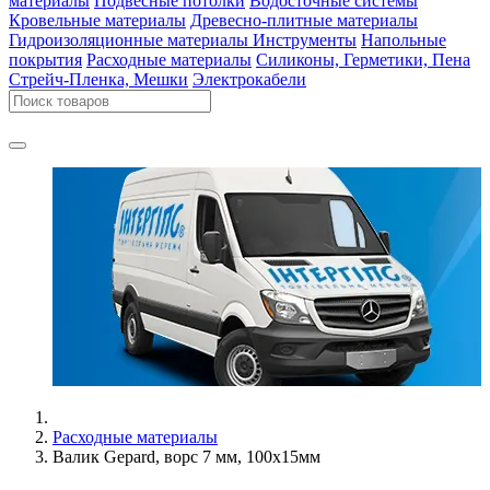
материалы
Подвесные потолки
Водосточные системы
Кровельные материалы
Древесно-плитные материалы
Гидроизоляционные материалы
Инструменты
Напольные
покрытия
Расходные материалы
Силиконы, Герметики, Пена
Стрейч-Пленка, Мешки
Электрокабели
Расходные материалы
Валик Gepard, ворс 7 мм, 100x15мм