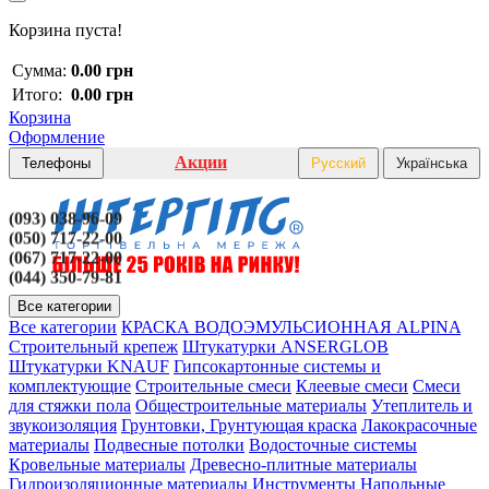
Корзина пуста!
Сумма:
0.00 грн
Итого:
0.00 грн
Корзина
Оформление
Акции
Телефоны
Русский
Українська
(093) 038-96-09
(050) 717-22-00
(067) 717-22-00
(044) 350-79-81
Все категории
Все категории
КРАСКА ВОДОЭМУЛЬСИОННАЯ ALPINA
Строительный крепеж
Штукатурки ANSERGLOB
Штукатурки KNAUF
Гипсокартонные системы и
комплектующие
Строительные смеси
Клеевые смеси
Смеси
для стяжки пола
Общестроительные материалы
Утеплитель и
звукоизоляция
Грунтовки, Грунтующая краска
Лакокрасочные
материалы
Подвесные потолки
Водосточные системы
Кровельные материалы
Древесно-плитные материалы
Гидроизоляционные материалы
Инструменты
Напольные