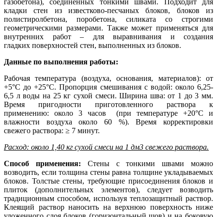
газобетона), соединенных тонкими швами. Подходит для
кладки стен из известково-песчаных блоков, блоков из
полистиролбетона, поробетона, силиката со строгими
геометрическими размерами. Также может применяться для
внутренних работ – для выравнивания и создания
гладких поверхностей стен, выполненных из блоков.
Данные по выполнения работы:
Рабочая температура (воздуха, основания, материалов): от
+5°C до +25°C. Пропорция смешивания с водой: около 6,25-
6,5 л воды на 25 кг сухой смеси. Ширина шва: от 1 до 3 мм.
Время пригодности приготовленного раствора к
применению: около 3 часов (при температуре +20°C и
влажности воздуха около 60 %). Время корректировки
свежего раствора: ≥ 7 минут.
Расход: около 1,40 кг сухой смеси на 1 дм3 свежего раствора.
Способ применения:
Стены с тонкими швами можно
возводить, если толщина стены равна толщине укладываемых
блоков. Толстые стены, требующие присоединения блоков и
плиток (дополнительных элементов), следует возводить
традиционным способом, используя теплозащитный раствор.
Клеящий раствор наносить на верхнюю поверхность ниже
уложенного слоя блоков (горизонтальный шов) и на боковую