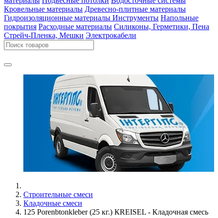
материалы
Подвесные потолки
Водосточные системы
Кровельные материалы
Древесно-плитные материалы
Гидроизоляционные материалы
Инструменты
Напольные
покрытия
Расходные материалы
Силиконы, Герметики, Пена
Стрейч-Пленка, Мешки
Электрокабели
Строительные смеси
Кладочные смеси
125 Porenbtonkleber (25 кг.) КREISEL - Кладочная смесь