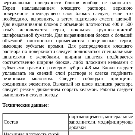
вертикальные поверхности блоков вообще не наносится.
Перед накладыванием клеящего раствора, верхнюю
поверхность предыдущего слоя блоков следует, если это
необходимо, выровнять, а затем тщательно смести щеткой.
Для выравнивания блоков с объемной плотностью 400 и 500
кг/м3 используется терка, покрытая крупнозернистой
шлифовальной бумагой. Для выравнивания блоков с большей
объемной плотностью применяются специальные терки,
имеющие зубчатые кромки. Для распределения клеящего
раствора по поверхности следует пользоваться специальными
шпателями с желобками, ширина шпателя подбирается
соответственно ширине блоков, либо плоскими кельмами с
зубчатыми краями с размером зубцов 4-8 мм. Блоки следует
укладывать на свежий слой раствора и слегка подбивать
резиновым молотком. Следует соблюдать принципы
соединения элементов. Выжатый из швов излишек раствора
следует резким движением собрать кельмой. Работы следует
выполнять в сухую погоду.
Технические данные:
портландцемент, минеральные
Состав
заполнители, модифицирующи
добавки
Насыпная плотность сухой