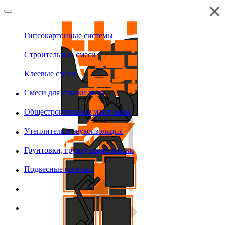
Гипсокартонные системы
Строительные смеси
Клеевые смеси
Смеси для стяжки пола
Общестроительные материалы
Утеплитель и звукоизоляция
Грунтовки, грунтующие краски
Подвесные потолки