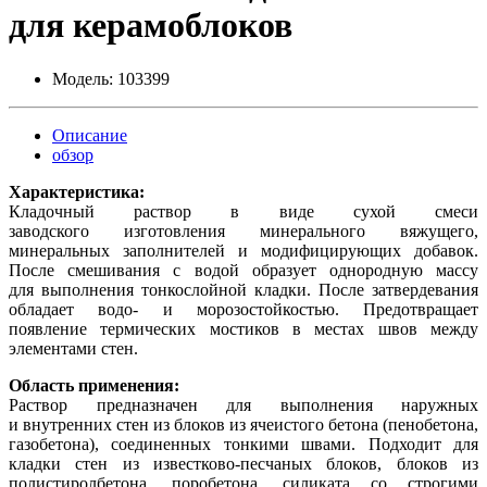
для керамоблоков
Модель:
103399
Описание
обзор
Характеристика:
Кладочный раствор в виде сухой смеси
заводского изготовления минерального вяжущего,
минеральных заполнителей и модифицирующих добавок.
После смешивания с водой образует однородную массу
для выполнения тонкослойной кладки. После затвердевания
обладает водо- и морозостойкостью. Предотвращает
появление термических мостиков в местах швов между
элементами стен.
Область применения:
Раствор предназначен для выполнения наружных
и внутренних стен из блоков из ячеистого бетона (пенобетона,
газобетона), соединенных тонкими швами. Подходит для
кладки стен из известково-песчаных блоков, блоков из
полистиролбетона, поробетона, силиката со строгими