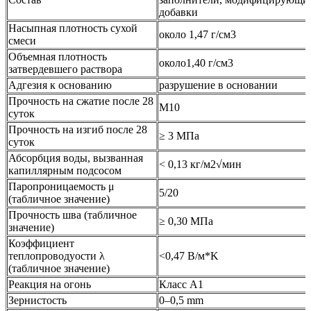
добавки
Насыпная плотность сухой
около 1,47 г/см3
смеси
Объемная плотность
около1,40 г/см3
затвердевшего раствора
Адгезия к основанию
разрушение в основании
Прочность на сжатие после 28
M10
суток
Прочность на изгиб после 28
≥ 3 МПа
суток
Абсорбция воды, вызванная
< 0,13 кг/м2√мин
капиллярным подсосом
Паропроницаемость μ
5/20
(табличное значение)
Прочность шва (табличное
≥ 0,30 МПа
значение)
Коэффициент
теплопроводyости λ
<0,47 В/м*K
(табличное значение)
Реакция на огонь
Класс А1
Зернистость
0–0,5 mm