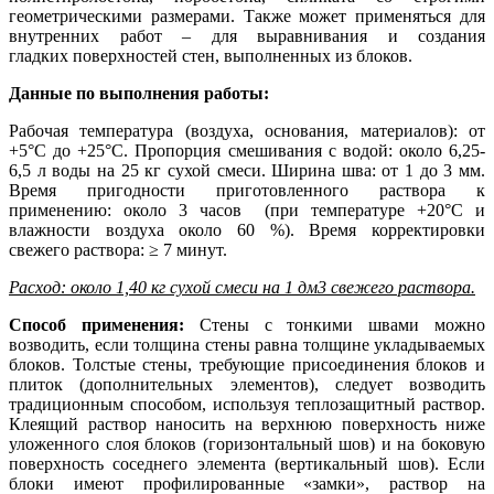
геометрическими размерами. Также может применяться для
внутренних работ – для выравнивания и создания
гладких поверхностей стен, выполненных из блоков.
Данные по выполнения работы:
Рабочая температура (воздуха, основания, материалов): от
+5°C до +25°C. Пропорция смешивания с водой: около 6,25-
6,5 л воды на 25 кг сухой смеси. Ширина шва: от 1 до 3 мм.
Время пригодности приготовленного раствора к
применению: около 3 часов (при температуре +20°C и
влажности воздуха около 60 %). Время корректировки
свежего раствора: ≥ 7 минут.
Расход: около 1,40 кг сухой смеси на 1 дм3 свежего раствора.
Способ применения:
Стены с тонкими швами можно
возводить, если толщина стены равна толщине укладываемых
блоков. Толстые стены, требующие присоединения блоков и
плиток (дополнительных элементов), следует возводить
традиционным способом, используя теплозащитный раствор.
Клеящий раствор наносить на верхнюю поверхность ниже
уложенного слоя блоков (горизонтальный шов) и на боковую
поверхность соседнего элемента (вертикальный шов). Если
блоки имеют профилированные «замки», раствор на