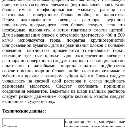
поверхность соседнего элемента (вертикальный шов). Если
блоки имеют профилированные «замки», раствор на
вертикальные поверхности блоков вообще не наносится.
Перед накладыванием клеящего раствора, верхнюю
поверхность предыдущего слоя блоков следует, если это
необходимо, выровнять, а затем тщательно смести щеткой.
Для выравнивания блоков с объемной плотностью 400 и 500
кг/м3 используется терка, покрытая крупнозернистой
шлифовальной бумагой. Для выравнивания блоков с большей
объемной плотностью применяются специальные терки,
имеющие зубчатые кромки. Для распределения клеящего
раствора по поверхности следует пользоваться специальными
шпателями с желобками, ширина шпателя подбирается
соответственно ширине блоков, либо плоскими кельмами с
зубчатыми краями с размером зубцов 4-8 мм. Блоки следует
укладывать на свежий слой раствора и слегка подбивать
резиновым молотком. Следует соблюдать принципы
соединения элементов. Выжатый из швов излишек раствора
следует резким движением собрать кельмой. Работы следует
выполнять в сухую погоду.
Технические данные:
портландцемент, минеральные
Состав
заполнители, модифицирующи