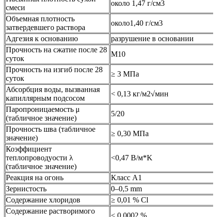
около 1,47 г/см3
смеси
Объемная плотность
около1,40 г/см3
затвердевшего раствора
Адгезия к основанию
разрушение в основании
Прочность на сжатие после 28
M10
суток
Прочность на изгиб после 28
≥ 3 МПа
суток
Абсорбция воды, вызванная
< 0,13 кг/м2√мин
капиллярным подсосом
Паропроницаемость μ
5/20
(табличное значение)
Прочность шва (табличное
≥ 0,30 МПа
значение)
Коэффициент
теплопроводyости λ
<0,47 В/м*K
(табличное значение)
Реакция на огонь
Класс А1
Зернистость
0–0,5 mm
Содержание хлоридов
≥ 0,01 % Cl
Содержание растворимого
≤ 0,0002 %