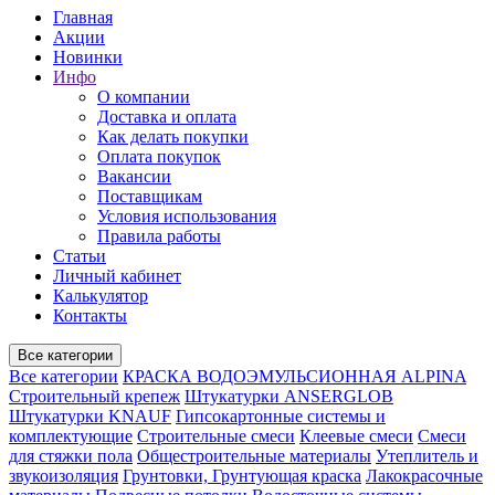
Главная
Акции
Новинки
Инфо
О компании
Доставка и оплата
Как делать покупки
Оплата покупок
Вакансии
Поставщикам
Условия использования
Правила работы
Статьи
Личный кабинет
Калькулятор
Контакты
Все категории
Все категории
КРАСКА ВОДОЭМУЛЬСИОННАЯ ALPINA
Строительный крепеж
Штукатурки ANSERGLOB
Штукатурки KNAUF
Гипсокартонные системы и
комплектующие
Строительные смеси
Клеевые смеси
Смеси
для стяжки пола
Общестроительные материалы
Утеплитель и
звукоизоляция
Грунтовки, Грунтующая краска
Лакокрасочные