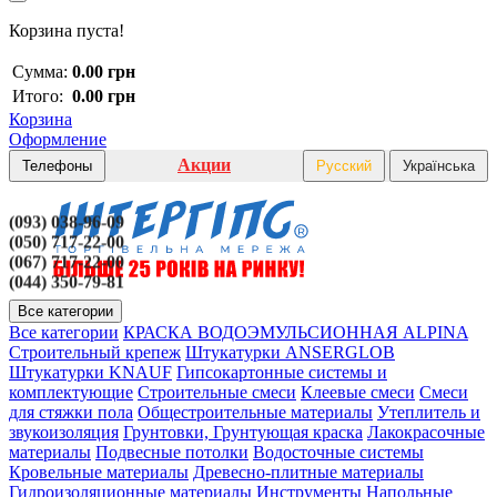
Корзина пуста!
Сумма:
0.00 грн
Итого:
0.00 грн
Корзина
Оформление
Акции
Телефоны
Русский
Українська
(093) 038-96-09
(050) 717-22-00
(067) 717-22-00
(044) 350-79-81
Все категории
Все категории
КРАСКА ВОДОЭМУЛЬСИОННАЯ ALPINA
Строительный крепеж
Штукатурки ANSERGLOB
Штукатурки KNAUF
Гипсокартонные системы и
комплектующие
Строительные смеси
Клеевые смеси
Смеси
для стяжки пола
Общестроительные материалы
Утеплитель и
звукоизоляция
Грунтовки, Грунтующая краска
Лакокрасочные
материалы
Подвесные потолки
Водосточные системы
Кровельные материалы
Древесно-плитные материалы
Гидроизоляционные материалы
Инструменты
Напольные