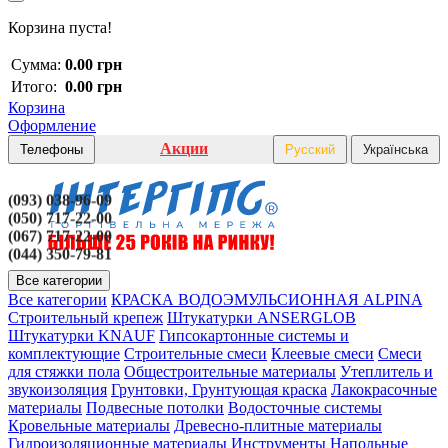
Корзина пуста!
Сумма:
0.00 грн
Итого:
0.00 грн
Корзина
Оформление
Акции
Телефоны
Русский
Українська
(093) 038-96-09
(050) 717-22-00
(067) 717-22-00
(044) 350-79-81
Все категории
Все категории
КРАСКА ВОДОЭМУЛЬСИОННАЯ ALPINA
Строительный крепеж
Штукатурки ANSERGLOB
Штукатурки KNAUF
Гипсокартонные системы и
комплектующие
Строительные смеси
Клеевые смеси
Смеси
для стяжки пола
Общестроительные материалы
Утеплитель и
звукоизоляция
Грунтовки, Грунтующая краска
Лакокрасочные
материалы
Подвесные потолки
Водосточные системы
Кровельные материалы
Древесно-плитные материалы
Гидроизоляционные материалы
Инструменты
Напольные