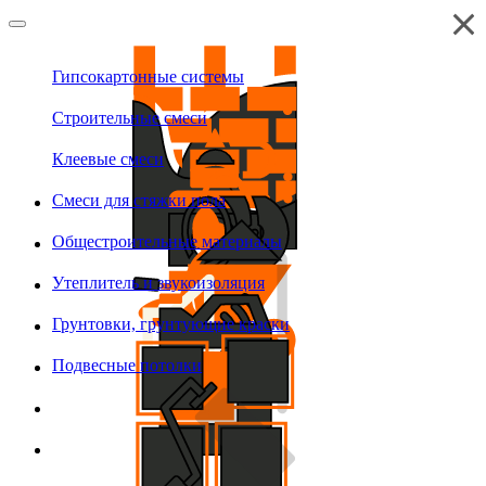
Гипсокартонные системы
Строительные смеси
Клеевые смеси
Смеси для стяжки пола
Общестроительные материалы
Утеплитель и звукоизоляция
Грунтовки, грунтующие краски
Подвесные потолки