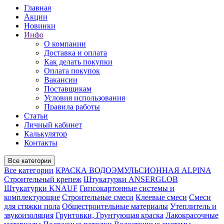
Главная
Акции
Новинки
Инфо
О компании
Доставка и оплата
Как делать покупки
Оплата покупок
Вакансии
Поставщикам
Условия использования
Правила работы
Статьи
Личный кабинет
Калькулятор
Контакты
Все категории
Все категории
КРАСКА ВОДОЭМУЛЬСИОННАЯ ALPINA
Строительный крепеж
Штукатурки ANSERGLOB
Штукатурки KNAUF
Гипсокартонные системы и
комплектующие
Строительные смеси
Клеевые смеси
Смеси
для стяжки пола
Общестроительные материалы
Утеплитель и
звукоизоляция
Грунтовки, Грунтующая краска
Лакокрасочные